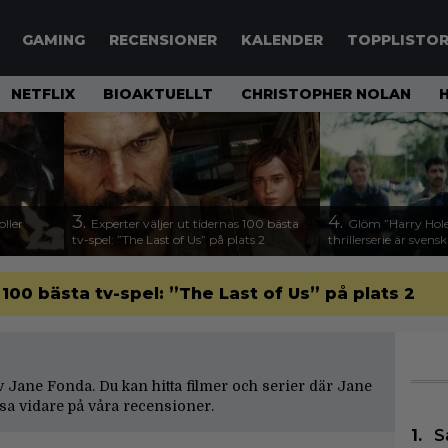
GAMING
RECENSIONER
KALENDER
TOPPLISTO
NETFLIX
BIOAKTUELLT
CHRISTOPHER NOLAN
3.
4.
ller
Experter väljer ut tidernas 100 bästa
Glöm ”Harry Hole”
tv-spel: ”The Last of Us” på plats 2
thrillerserie är svensk
 100 bästa tv-spel: ”The Last of Us” på plats 2
 av Jane Fonda. Du kan hitta filmer och serier där Jane
sa vidare på våra
recensioner
.
S