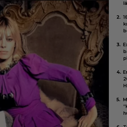
l
1
k
b
E
b
p
E
2
H
M
”
h