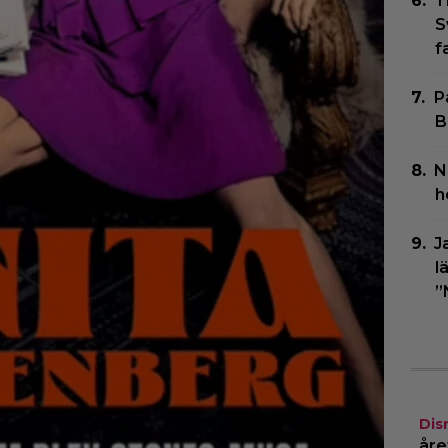
T
S
f
P
B
N
h
J
l
”
Dis
åre