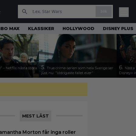
Sök
R
HBO MAX
KLASSIKER
HOLLYWOOD
DISNEY PLUS
5.
6.
 – Netflix nästa stora
True crime-serien som hela Sverige ser
Nästa 
just nu: ”Vidrigaste fallet ever”
Disney+ 
MEST LÄST
amantha Morton får inga roller