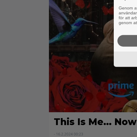
Genom att
användaru
för att a
genom att
This Is Me… Now
- 16.2.2024 00:23