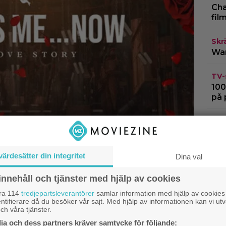
Cha
fil
Skr
War
TV-
100
på 
Skr
sve
vec
värdesätter din integritet
Dina val
Bio
New
innehåll och tjänster med hjälp av cookies
stö
åra 114
tredjepartsleverantörer
samlar information med hjälp av cookies
ntifierare då du besöker vår sajt. Med hjälp av informationen kan vi utv
ch våra tjänster.
a och dess partners kräver samtycke för följande: