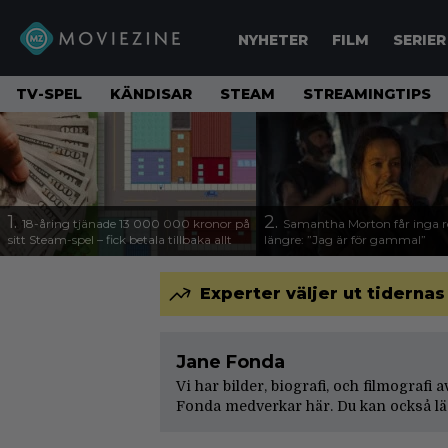
NYHETER
FILM
SERIER
TV-SPEL
KÄNDISAR
STEAM
STREAMINGTIPS
1.
2.
18-åring tjänade 13 000 000 kronor på
Samantha Morton får inga ro
sitt Steam-spel – fick betala tillbaka allt
längre: ”Jag är för gammal”
Experter väljer ut tidernas
Jane Fonda
Vi har bilder, biografi, och filmografi
Fonda medverkar här. Du kan också lä