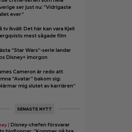
rue crime-serien som hela
verige ser just nu: ”Vidrigaste
allet ever”
å tv ikväll: Det här kan vara Kjell
ergqvists mest sågade film
ästa ”Star Wars”-serie landar
os Disney+ imorgon
ames Cameron är redo att
ämna ”Avatar” bakom sig:
Närmar mig slutet av karriären”
SENASTE NYTT
|
Disney-chefen försvarar
ney
ts biofloppar: ”Kommer gå bra