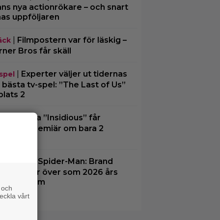
ns nya actionrökare – och snart
mas uppföljaren
|
Filmpostern var för läskig –
äck
ner Bros får skäll
|
Experter väljer ut tidernas
spel
 bästa tv-spel: ”The Last of Us”
plats 2
|
Nästa ”Insidious” får
äck
nsk biopremiär om bara 2
kor
|
”Spider-Man: Brand
aktuellt
 Day” tar över som 2026 års
rsta biofilm
 och
eckla vårt