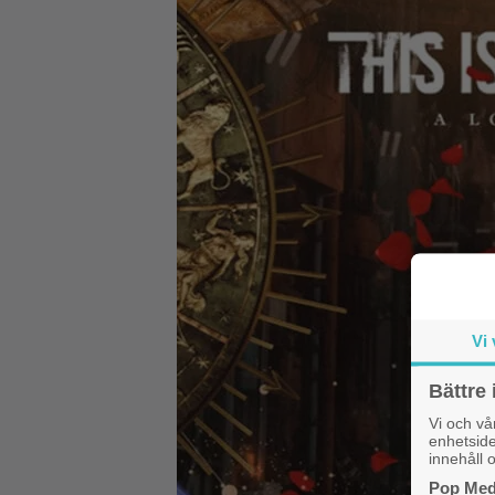
Vi 
Bättre 
Vi och v
enhetside
innehåll o
Pop Medi