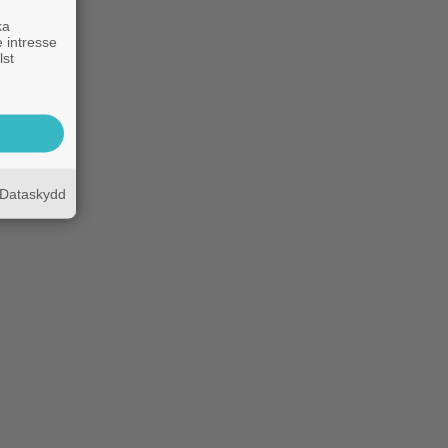
ka
 intresse
lst
Dataskydd