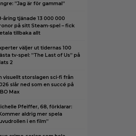
ängre: ”Jag är för gammal”
8-åring tjänade 13 000 000
ronor på sitt Steam-spel – fick
etala tillbaka allt
xperter väljer ut tidernas 100
ästa tv-spel: ”The Last of Us” på
lats 2
n visuellt storslagen sci-fi från
026 slår ned som en succé på
BO Max
ichelle Pfeiffer, 68, förklarar:
Kommer aldrig mer spela
uvudrollen i en film”