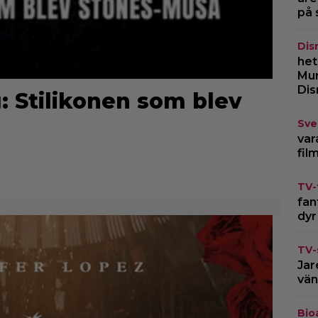
på 
Dis
het
Mur
Dis
: Stilikonen som blev
Sve
var
fil
TV-
fan
dyr
TV-
Jar
vän
Bio