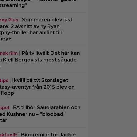
streaming”
|
Sommaren blev just
ney Plus
are: 2 avsnitt av ny Ryan
phy-thriller har anlänt till
ney+
|
På tv ikväll: Det här kan
nsk film
a Kjell Bergqvists mest sågade
m
|
Ikväll på tv: Storslaget
tips
tasy-äventyr från 2015 blev en
 flopp
|
EA tillhör Saudiarabien och
spel
ed Kushner nu – ”blodbad”
tar
|
Biopremiär för Jackie
aktuellt