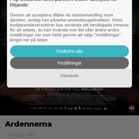
följande:
Genom att acceptera tillåter du databehandling inom
tjänsten, avslag kan påverka användarupplevelsen. Vissa
tredjepartsleverantörer kan använda sitt berättigade intresse
för att arbeta, du kan invända mot det eller ändra andra
inställningar när som helst genom att välja "Inställningar"
längst ner på sidan.
Godkänn alla
Inställningar
Dataskydd
Ardennerna
- 19.4.2016 16:42