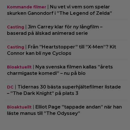
|
Nu vet vi vem som spelar
Kommande filmer
skurken Ganondorf i ”The Legend of Zelda”
|
Jim Carrey klar för ny långfilm –
Casting
baserad på älskad animerad serie
|
Från ”Heartstopper” till ”X-Men”? Kit
Casting
Connor kan bli nye Cyclops
|
Nya svenska filmen kallas ”årets
Bioaktuellt
charmigaste komedi” – nu på bio
|
Tidernas 30 bästa superhjältefilmer listade
DC
– ”The Dark Knight” på plats 3
|
Elliot Page ”tappade andan” när han
Bioaktuellt
läste manus till ”The Odyssey”