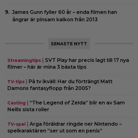
James Gunn fyller 60 år – enda filmen han
ångrar är pinsam kalkon från 2013
SENASTE NYTT
|
SVT Play har precis lagt till 17 nya
Streamingtips
filmer – här är mina 3 bästa tips
|
På tv ikväll: Har du förträngt Matt
TV-tips
Damons fantasyflopp från 2005?
|
”The Legend of Zelda” blir en av Sam
Casting
Neills sista roller
|
Arga föräldrar ringde ner Nintendo –
TV-spel
spelkaraktären ”ser ut som en penis”