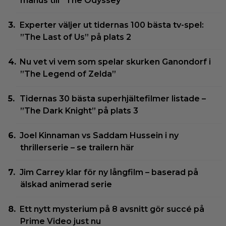
manus till ”The Odyssey”
Experter väljer ut tidernas 100 bästa tv-spel:
”The Last of Us” på plats 2
Nu vet vi vem som spelar skurken Ganondorf i
”The Legend of Zelda”
Tidernas 30 bästa superhjältefilmer listade –
”The Dark Knight” på plats 3
Joel Kinnaman vs Saddam Hussein i ny
thrillerserie – se trailern här
Jim Carrey klar för ny långfilm – baserad på
älskad animerad serie
Ett nytt mysterium på 8 avsnitt gör succé på
Prime Video just nu