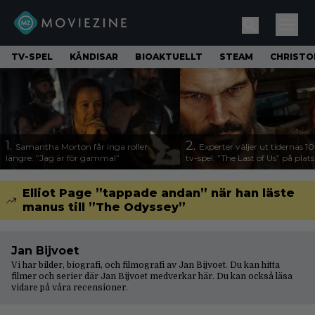
TV-SPEL
KÄNDISAR
BIOAKTUELLT
STEAM
CHRISTO
1.
2.
Samantha Morton får inga roller
Experter väljer ut tidernas 1
längre: ”Jag är för gammal”
tv-spel: ”The Last of Us” på plats
Elliot Page ”tappade andan” när han läste
manus till ”The Odyssey”
Jan Bijvoet
Vi har bilder, biografi, och filmografi av Jan Bijvoet. Du kan hitta
filmer och serier där Jan Bijvoet medverkar här. Du kan också läsa
vidare på våra
recensioner
.