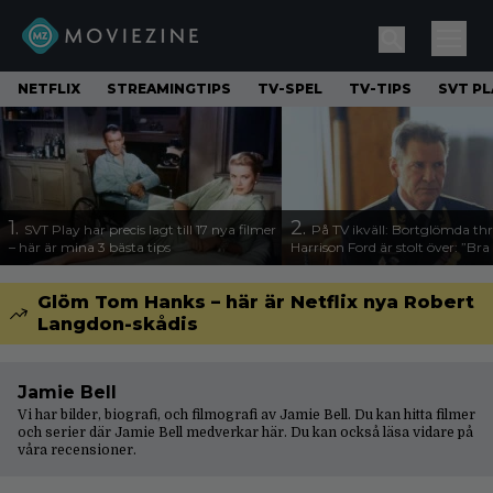
NETFLIX
STREAMINGTIPS
TV-SPEL
TV-TIPS
SVT PL
1.
2.
SVT Play har precis lagt till 17 nya filmer
På TV ikväll: Bortglömda thr
– här är mina 3 bästa tips
Harrison Ford är stolt över: ”Bra
Glöm Tom Hanks – här är Netflix nya Robert
Langdon-skådis
Jamie Bell
Vi har bilder, biografi, och filmografi av Jamie Bell. Du kan hitta filmer
och serier där Jamie Bell medverkar här. Du kan också läsa vidare på
våra
recensioner
.