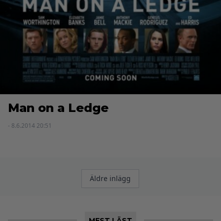
Man on a Ledge
- 8.6.2014 20:51
Inläggsnavigering
Äldre inlägg
MEST LÄST