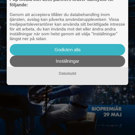
följande:
Genom att acceptera tillåter du databehandling inom
tjänsten, avslag kan påverka användarupplevelsen. Vissa
tredjepartsleverantörer kan använda sitt berättigade intresse
för att arbeta, du kan invända mot det eller ändra andra
inställningar när som helst genom att välja "Inställningar"
längst ner på sidan.
Godkänn alla
Inställningar
Dataskydd