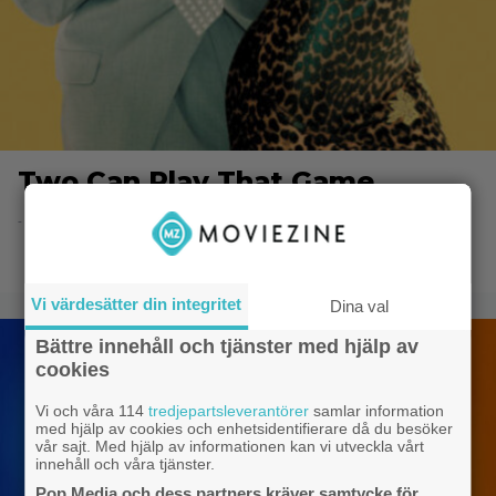
Two Can Play That Game
- 11.2.2022 11:07
Vi värdesätter din integritet
Dina val
Bättre innehåll och tjänster med hjälp av
cookies
Vi och våra 114
tredjepartsleverantörer
samlar information
med hjälp av cookies och enhetsidentifierare då du besöker
vår sajt. Med hjälp av informationen kan vi utveckla vårt
innehåll och våra tjänster.
Pop Media och dess partners kräver samtycke för