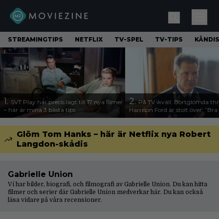
STREAMINGTIPS
NETFLIX
TV-SPEL
TV-TIPS
KÄNDI
1.
2.
SVT Play har precis lagt till 17 nya filmer
På TV ikväll: Bortglömda thr
– här är mina 3 bästa tips
Harrison Ford är stolt över: ”Bra
Glöm Tom Hanks – här är Netflix nya Robert
Langdon-skådis
Gabrielle Union
Vi har bilder, biografi, och filmografi av Gabrielle Union. Du kan hitta
filmer och serier där Gabrielle Union medverkar här. Du kan också
läsa vidare på våra
recensioner
.