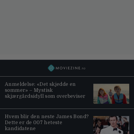
Anmeldelse: «Det skjedde en
sommer» – Mystisk
skjærgårdsidyll som overbeviser
Hvem blir den neste James Bond?
Dette er de 007 heteste
kandidatene