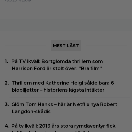
- 8.6.2014 20:49
MEST LÄST
På TV ikväll: Bortglömda thrillern som
Harrison Ford är stolt över: ”Bra film”
Thrillern med Katherine Heigl sålde bara 6
biobiljetter – historiens lägsta intäkter
Glöm Tom Hanks – här är Netflix nya Robert
Langdon-skådis
På tv ikväll: 2013 års stora rymdäventyr fick