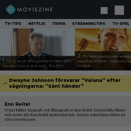
TV-TIPS
NETFLIX
TRIVIA
STREAMINGTIPS
TV-SPEL
2.
Thrillern med Katherine Heigl
1.
På TV ikväll: Bortglömda thrillern som
bara 6 biobiljetter – historiens l
Harrison Ford är stolt över: ”Bra film”
intäkter
Dwayne Johnson försvarar ”Vaiana” efter
sågningarna: ”Sånt händer”
Enn Reitel
Vi har bilder, biografi, och filmografi av Enn Reitel. Du kan hitta filmer
och serier där Enn Reitel medverkar här. Du kan också läsa vidare på
våra
recensioner
.