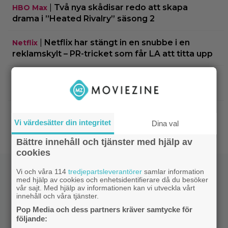
|
Två nya skådisar redo att skapa
HBO Max
drama i ”Heated Rivalry” säsong 2
|
Netflix har stängt in en snubbe i en
Netflix
reklamskylt – PR-tricket som får LA att titta upp
|
Hör Sveriges märkligaste skratt i
Dokumentär
trailern till ”Bäst i världen”
|
Ny milstolpe för ”The Odyssey” –
Bioaktuellt
Vi värdesätter din integritet
Dina val
kan bli Nolans mest inkomstbringande film
Bättre innehåll och tjänster med hjälp av
cookies
Vi och våra 114
tredjepartsleverantörer
samlar information
med hjälp av cookies och enhetsidentifierare då du besöker
vår sajt. Med hjälp av informationen kan vi utveckla vårt
innehåll och våra tjänster.
Pop Media och dess partners kräver samtycke för
följande: