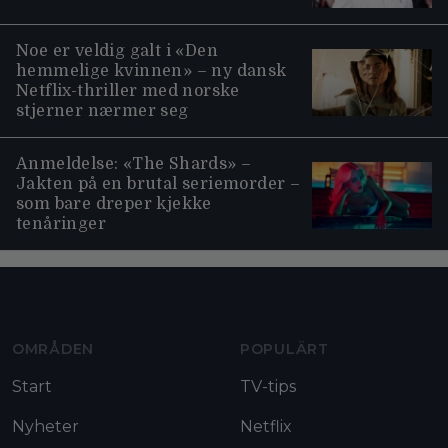
Noe er veldig galt i «Den
hemmelige kvinnen» – ny dansk
Netflix-thriller med norske
stjerner nærmer seg
Anmeldelse: «The Shards» –
Jakten på en brutal seriemorder –
som bare dreper kjekke
tenåringer
Moviezine footer navigation
OMRÅDEN
POPULÄRT
Start
TV-tips
Nyheter
Netflix