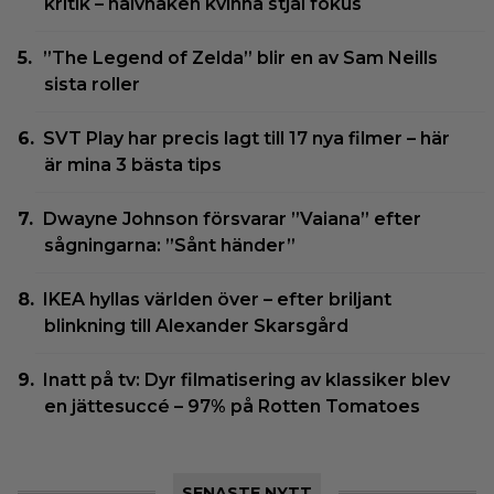
kritik – halvnaken kvinna stjäl fokus
”The Legend of Zelda” blir en av Sam Neills
sista roller
SVT Play har precis lagt till 17 nya filmer – här
är mina 3 bästa tips
Dwayne Johnson försvarar ”Vaiana” efter
sågningarna: ”Sånt händer”
IKEA hyllas världen över – efter briljant
blinkning till Alexander Skarsgård
Inatt på tv: Dyr filmatisering av klassiker blev
en jättesuccé – 97% på Rotten Tomatoes
SENASTE NYTT