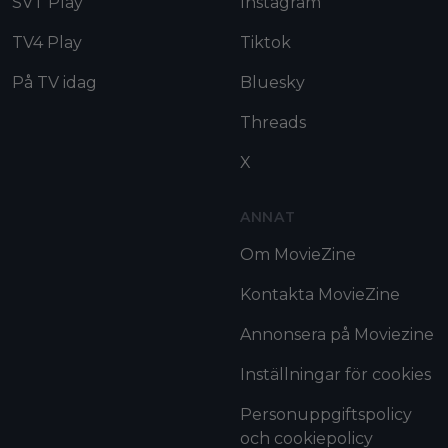
SVT Play
Instagram
TV4 Play
Tiktok
På TV idag
Bluesky
Threads
X
ANNAT
Om MovieZine
Kontakta MovieZine
Annonsera på Moviezine
Inställningar för cookies
Personuppgiftspolicy
och cookiepolicy