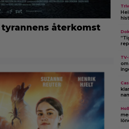
Triv
Hei
his
 tyrannens återkomst
Dok
”Ti
rep
TV-
om 
ing
Cas
kla
na
Hol
med
lön