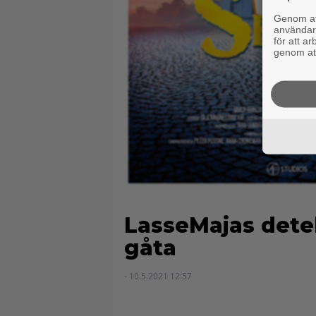
Genom att
användaru
för att a
genom att
LasseMajas dete
gåta
- 10.5.2021 12:57