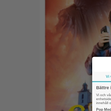
Vi 
Bättre 
Vi och v
enhetside
innehåll o
Pop Medi