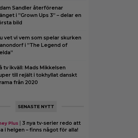
dam Sandler återförenar
änget i ”Grown Ups 3” – delar en
örsta bild
u vet vi vem som spelar skurken
anondorf i ”The Legend of
elda”
å tv ikväll: Mads Mikkelsen
uper till rejält i tokhyllat danskt
rama från 2020
SENASTE NYTT
|
3 nya tv-serier redo att
ney Plus
ja i helgen – finns något för alla!