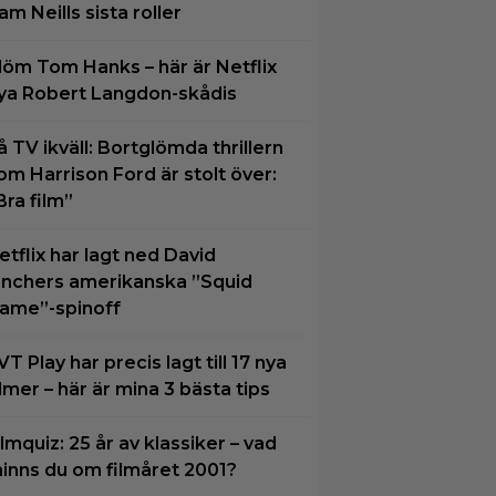
am Neills sista roller
löm Tom Hanks – här är Netflix
ya Robert Langdon-skådis
å TV ikväll: Bortglömda thrillern
om Harrison Ford är stolt över:
Bra film”
etflix har lagt ned David
inchers amerikanska ”Squid
ame”-spinoff
VT Play har precis lagt till 17 nya
ilmer – här är mina 3 bästa tips
ilmquiz: 25 år av klassiker – vad
inns du om filmåret 2001?