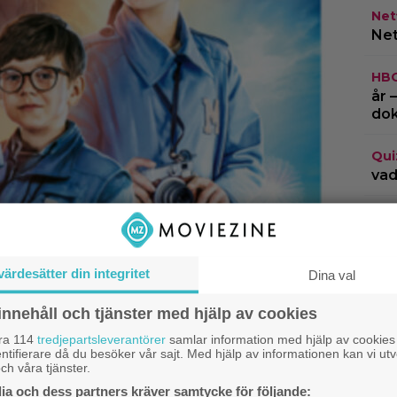
Netf
Net
HB
år 
do
Qui
vad
Netf
Fin
Gam
värdesätter din integritet
Dina val
innehåll och tjänster med hjälp av cookies
åra 114
tredjepartsleverantörer
samlar information med hjälp av cookies
ntifierare då du besöker vår sajt. Med hjälp av informationen kan vi utv
ch våra tjänster.
a och dess partners kräver samtycke för följande: