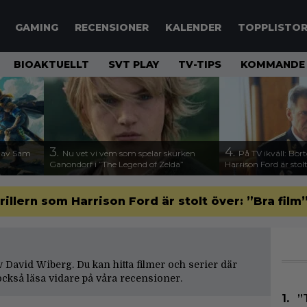
GAMING
RECENSIONER
KALENDER
TOPPLISTO
BIOAKTUELLT
SVT PLAY
TV-TIPS
KOMMANDE 
3.
4.
n av Sam
Nu vet vi vem som spelar skurken
På TV ikväll: Bor
Ganondorf i ”The Legend of Zelda”
Harrison Ford är stolt
rillern som Harrison Ford är stolt över: ”Bra film
av David Wiberg. Du kan hitta filmer och serier där
ckså läsa vidare på våra
recensioner
.
”