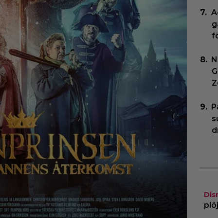
A
g
f
N
G
Z
P
s
d
Dis
plö