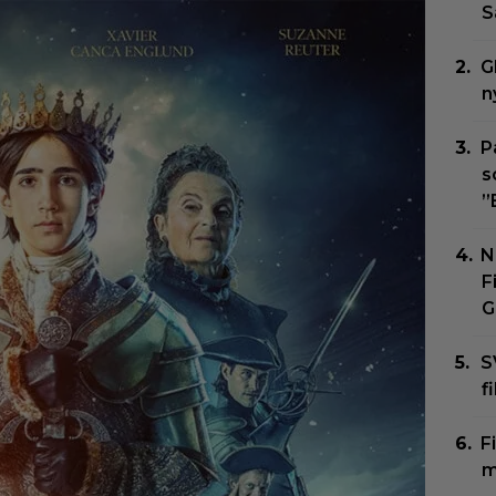
S
G
n
P
s
”
N
F
G
S
f
F
m