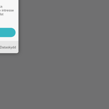
ka
 intresse
lst
Dataskydd