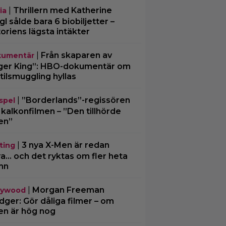
|
Thrillern med Katherine
ia
gl sålde bara 6 biobiljetter –
toriens lägsta intäkter
|
Från skaparen av
umentär
ger King”: HBO-dokumentär om
tilsmuggling hyllas
|
”Borderlands”-regissören
spel
kalkonfilmen – ”Den tillhörde
en”
|
3 nya X-Men är redan
ting
ra… och det ryktas om fler heta
mn
|
Morgan Freeman
lywood
ger: Gör dåliga filmer – om
en är hög nog