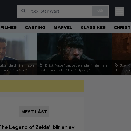
Sök
R
FILMER
CASTING
MARVEL
KLASSIKER
CHRIS
5.
6.
tglömda thrillern som
Elliot Page ”tappade andan” när han
Joel 
 över: ”Bra film”
läste manus till ”The Odyssey”
thrillerser
”
MEST LÄST
The Legend of Zelda” blir en av