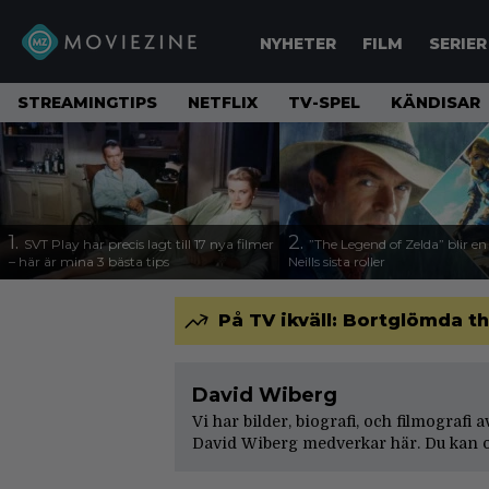
NYHETER
FILM
SERIER
STREAMINGTIPS
NETFLIX
TV-SPEL
KÄNDISAR
1.
2.
SVT Play har precis lagt till 17 nya filmer
”The Legend of Zelda” blir e
– här är mina 3 bästa tips
Neills sista roller
På TV ikväll: Bortglömda th
David Wiberg
Vi har bilder, biografi, och filmografi 
David Wiberg medverkar här. Du kan o