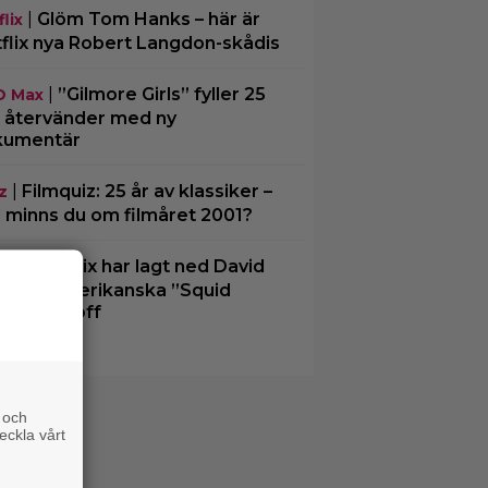
|
Glöm Tom Hanks – här är
lix
flix nya Robert Langdon-skådis
|
”Gilmore Girls” fyller 25
O Max
– återvänder med ny
kumentär
|
Filmquiz: 25 år av klassiker –
z
 minns du om filmåret 2001?
|
Netflix har lagt ned David
lix
chers amerikanska ”Squid
e”-spinoff
 och
eckla vårt