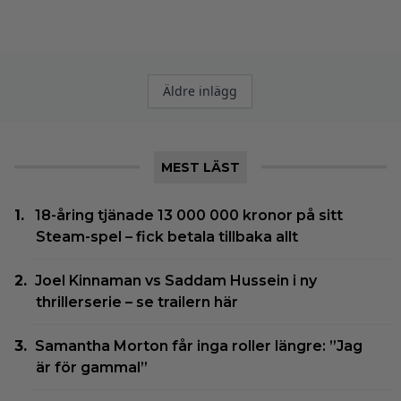
Inläggsnavigering
Äldre inlägg
MEST LÄST
18-åring tjänade 13 000 000 kronor på sitt
Steam-spel – fick betala tillbaka allt
Joel Kinnaman vs Saddam Hussein i ny
thrillerserie – se trailern här
Samantha Morton får inga roller längre: ”Jag
är för gammal”