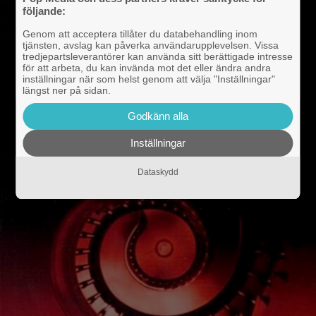
följande:
Genom att acceptera tillåter du databehandling inom
tjänsten, avslag kan påverka användarupplevelsen. Vissa
tredjepartsleverantörer kan använda sitt berättigade intresse
för att arbeta, du kan invända mot det eller ändra andra
inställningar när som helst genom att välja "Inställningar"
längst ner på sidan.
Godkänn alla
Inställningar
Dataskydd