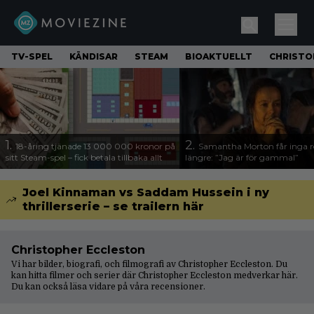
TV-SPEL
KÄNDISAR
STEAM
BIOAKTUELLT
CHRISTO
1.
2.
18-åring tjänade 13 000 000 kronor på
Samantha Morton får inga ro
sitt Steam-spel – fick betala tillbaka allt
längre: ”Jag är för gammal”
Joel Kinnaman vs Saddam Hussein i ny
thrillerserie – se trailern här
Christopher Eccleston
Vi har bilder, biografi, och filmografi av Christopher Eccleston. Du
kan hitta filmer och serier där Christopher Eccleston medverkar här.
Du kan också läsa vidare på våra
recensioner
.