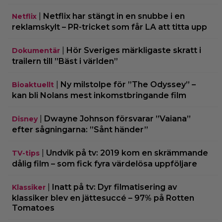
|
Netflix har stängt in en snubbe i en
Netflix
reklamskylt – PR-tricket som får LA att titta upp
|
Hör Sveriges märkligaste skratt i
Dokumentär
trailern till ”Bäst i världen”
|
Ny milstolpe för ”The Odyssey” –
Bioaktuellt
kan bli Nolans mest inkomstbringande film
|
Dwayne Johnson försvarar ”Vaiana”
Disney
efter sågningarna: ”Sånt händer”
|
Undvik på tv: 2019 kom en skrämmande
TV-tips
dålig film – som fick fyra värdelösa uppföljare
|
Inatt på tv: Dyr filmatisering av
Klassiker
klassiker blev en jättesuccé – 97% på Rotten
Tomatoes