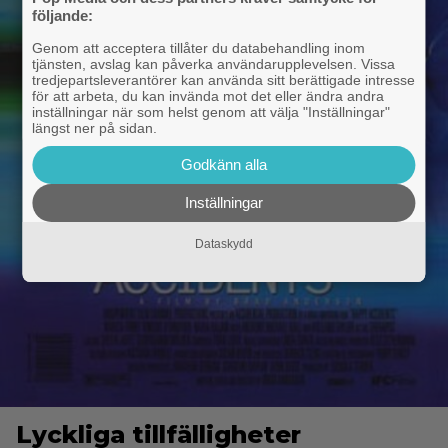
följande:
Genom att acceptera tillåter du databehandling inom
tjänsten, avslag kan påverka användarupplevelsen. Vissa
tredjepartsleverantörer kan använda sitt berättigade intresse
för att arbeta, du kan invända mot det eller ändra andra
inställningar när som helst genom att välja "Inställningar"
längst ner på sidan.
Godkänn alla
Inställningar
Dataskydd
Lyckliga tillfälligheter