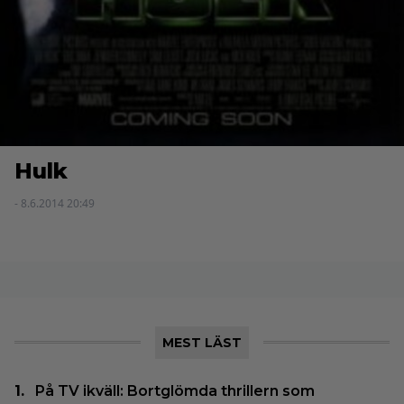
Hulk
- 8.6.2014 20:49
MEST LÄST
På TV ikväll: Bortglömda thrillern som