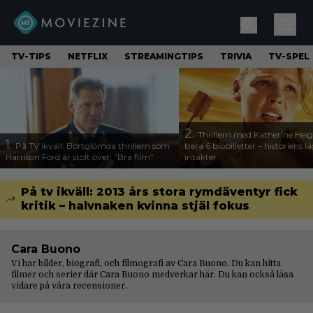
TV-TIPS
NETFLIX
STREAMINGTIPS
TRIVIA
TV-SPEL
2.
Thrillern med Katherine Heigl
1.
På TV ikväll: Bortglömda thrillern som
bara 6 biobiljetter – historiens l
Harrison Ford är stolt över: ”Bra film”
intäkter
På tv ikväll: 2013 års stora rymdäventyr fick
kritik – halvnaken kvinna stjäl fokus
Cara Buono
Vi har bilder, biografi, och filmografi av Cara Buono. Du kan hitta
filmer och serier där Cara Buono medverkar här. Du kan också läsa
vidare på våra
recensioner
.