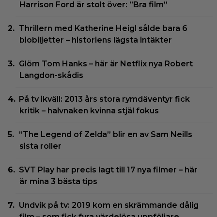
Harrison Ford är stolt över: ”Bra film”
Thrillern med Katherine Heigl sålde bara 6
biobiljetter – historiens lägsta intäkter
Glöm Tom Hanks – här är Netflix nya Robert
Langdon-skådis
På tv ikväll: 2013 års stora rymdäventyr fick
kritik – halvnaken kvinna stjäl fokus
”The Legend of Zelda” blir en av Sam Neills
sista roller
SVT Play har precis lagt till 17 nya filmer – här
är mina 3 bästa tips
Undvik på tv: 2019 kom en skrämmande dålig
film – som fick fyra värdelösa uppföljare