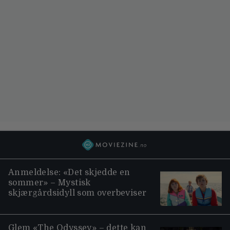
Anmeldelse: «Det skjedde en
sommer» – Mystisk
skjærgårdsidyll som overbeviser
Glem «The Odyssey» – dette kan