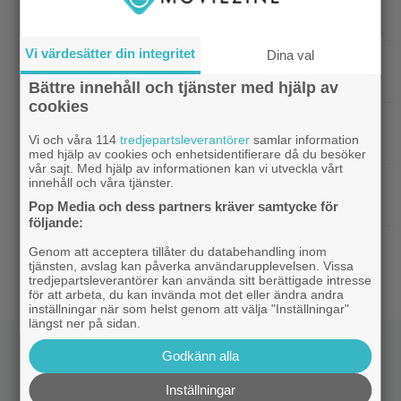
|
Nästa ”Insidious” får svensk biopremiär
Skräck
om bara 2 veckor
Vi värdesätter din integritet
Dina val
|
”Spider-Man: Brand New Day” tar
Bioaktuellt
över som 2026 års största biofilm
Bättre innehåll och tjänster med hjälp av
cookies
|
18 år senare släpps ”Arkiv X”-filmen
Disney Plus
Vi och våra 114
tredjepartsleverantörer
samlar information
på nytt – se trailern
med hjälp av cookies och enhetsidentifierare då du besöker
vår sajt. Med hjälp av informationen kan vi utveckla vårt
innehåll och våra tjänster.
|
Anya Taylor-Joy förklarar: ”Därför är
Hollywood
method actors bara män”
Pop Media och dess partners kräver samtycke för
följande:
|
Minns ni ”The Division”-filmen? Den kan
Netflix
Genom att acceptera tillåter du databehandling inom
tjänsten, avslag kan påverka användarupplevelsen. Vissa
fortfarande bli verklighet
tredjepartsleverantörer kan använda sitt berättigade intresse
för att arbeta, du kan invända mot det eller ändra andra
inställningar när som helst genom att välja "Inställningar"
längst ner på sidan.
Godkänn alla
Inställningar