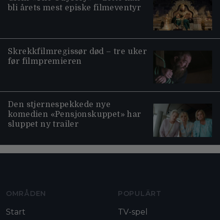
bli årets mest episke filmeventyr
Skrekkfilmregissør død – tre uker
før filmpremieren
Den stjernespekkede nye
komedien «Pensjonskuppet» har
sluppet ny trailer
Moviezine footer navigation
OMRÅDEN
POPULÄRT
Start
TV-spel