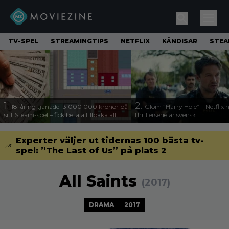
TV-SPEL
STREAMINGTIPS
NETFLIX
KÄNDISAR
STE
1.
2.
18-åring tjänade 13 000 000 kronor på
Glöm ”Harry Hole” – Netflix 
sitt Steam-spel – fick betala tillbaka allt
thrillerserie är svensk
Experter väljer ut tidernas 100 bästa tv-
spel: ”The Last of Us” på plats 2
All Saints
(2017)
DRAMA
2017