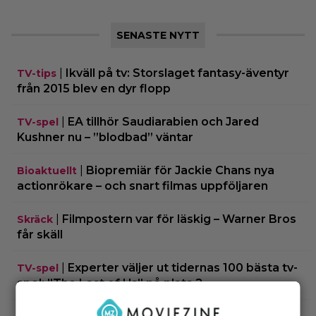
SENASTE NYTT
|
Ikväll på tv: Storslaget fantasy-äventyr
TV-tips
från 2015 blev en dyr flopp
|
EA tillhör Saudiarabien och Jared
TV-spel
Kushner nu – ”blodbad” väntar
|
Biopremiär för Jackie Chans nya
Bioaktuellt
actionrökare – och snart filmas uppföljaren
|
Filmpostern var för läskig – Warner Bros
Skräck
får skäll
|
Experter väljer ut tidernas 100 bästa tv-
TV-spel
spel: ”The Last of Us” på plats 2