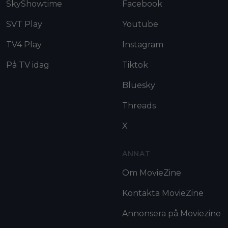
SkyShowtime
Facebook
SVT Play
Youtube
TV4 Play
Instagram
På TV idag
Tiktok
Bluesky
Threads
X
ANNAT
Om MovieZine
Kontakta MovieZine
Annonsera på Moviezine