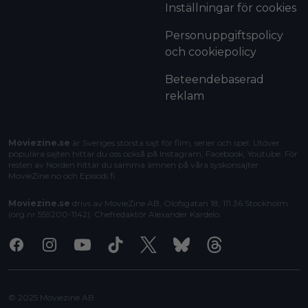
Inställningar för cookies
Personuppgiftspolicy
och cookiepolicy
Beteendebaserad
reklam
Moviezine.se
är Sveriges största sajt för film, serier och spel. Utöver
populära sajten hittar du oss också på Instagram, Facebook, Youtube. För
resten av Norden hittar du samma ämnen på våra syskonsajter
MovieZine.no
och
Episodi.fi
.
Moviezine.se
drivs av MovieZine AB, Olofsgatan 18, 111 36 Stockholm
(org.nr 559200-1142). Chefredaktör
Alexander Kardelo
.
Facebook
Instagram
Youtube
Tiktok
X
Bluesky
Threads
© 2025 Moviezine AB