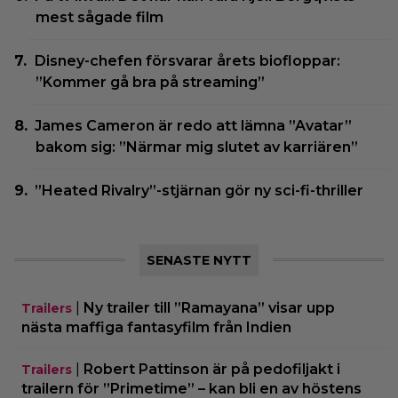
mest sågade film
Disney-chefen försvarar årets biofloppar:
”Kommer gå bra på streaming”
James Cameron är redo att lämna ”Avatar”
bakom sig: ”Närmar mig slutet av karriären”
”Heated Rivalry”-stjärnan gör ny sci-fi-thriller
SENASTE NYTT
|
Ny trailer till ”Ramayana” visar upp
Trailers
nästa maffiga fantasyfilm från Indien
|
Robert Pattinson är på pedofiljakt i
Trailers
trailern för ”Primetime” – kan bli en av höstens