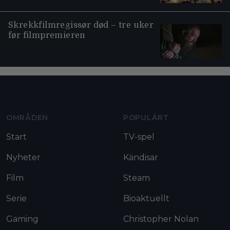
Skrekkfilmregissør død – tre uker
før filmpremieren
Moviezine footer navigation
OMRÅDEN
POPULÄRT
Start
TV-spel
Nyheter
Kändisar
Film
Steam
Serie
Bioaktuellt
Gaming
Christopher Nolan