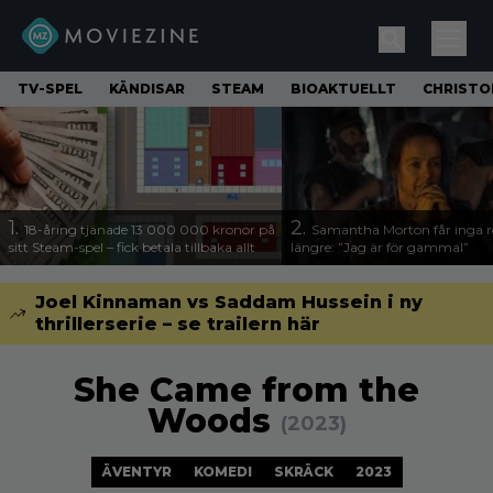
TV-SPEL
KÄNDISAR
STEAM
BIOAKTUELLT
CHRISTO
1.
2.
18-åring tjänade 13 000 000 kronor på
Samantha Morton får inga ro
sitt Steam-spel – fick betala tillbaka allt
längre: ”Jag är för gammal”
Joel Kinnaman vs Saddam Hussein i ny
thrillerserie – se trailern här
She Came from the
Woods
(2023)
ÄVENTYR
KOMEDI
SKRÄCK
2023