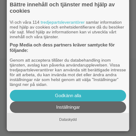
Bättre innehåll och tjänster med hjälp av
|
Disney-chefen försvarar årets
Disney
cookies
biofloppar: ”Kommer gå bra på streaming”
Vi och våra 114
tredjepartsleverantörer
samlar information
med hjälp av cookies och enhetsidentifierare då du besöker
|
Sommaren blev just hetare: 2
Disney Plus
vår sajt. Med hjälp av informationen kan vi utveckla vårt
avsnitt av ny Ryan Murphy-thriller har anlänt till
innehåll och våra tjänster.
Disney+
Pop Media och dess partners kräver samtycke för
följande:
Genom att acceptera tillåter du databehandling inom
tjänsten, avslag kan påverka användarupplevelsen. Vissa
tredjepartsleverantörer kan använda sitt berättigade intresse
för att arbeta, du kan invända mot det eller ändra andra
inställningar när som helst genom att välja "Inställningar"
längst ner på sidan.
Godkänn alla
Inställningar
Dataskydd