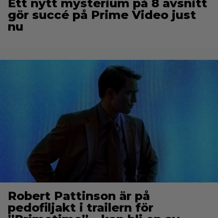
Ett nytt mysterium på 8 avsnitt
gör succé på Prime Video just
nu
Robert Pattinson är på
pedofiljakt i trailern för