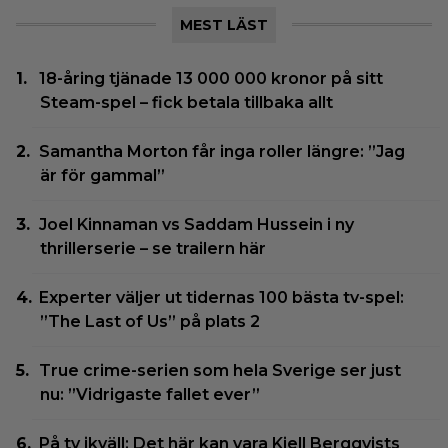
MEST LÄST
18-åring tjänade 13 000 000 kronor på sitt
Steam-spel – fick betala tillbaka allt
Samantha Morton får inga roller längre: ”Jag
är för gammal”
Joel Kinnaman vs Saddam Hussein i ny
thrillerserie – se trailern här
Experter väljer ut tidernas 100 bästa tv-spel:
”The Last of Us” på plats 2
True crime-serien som hela Sverige ser just
nu: ”Vidrigaste fallet ever”
På tv ikväll: Det här kan vara Kjell Bergqvists