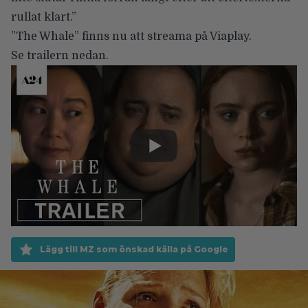
rullat klart.”
”The Whale” finns nu att streama på Viaplay.
Se trailern nedan.
Lägg till MZ som önskad källa på Google