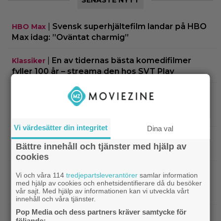
SENASTE NYTT
|
Svensk superhjältefilm landar på HBO
HBO Max
Max idag: ”Oväntat charmig”
|
En av tidernas bästa komedifilmer
Klassiker
fyller 100 år – streama den hos SVT Play
|
Kvällens tv-tips: Mat på film har sällan
Disney
sett bättre ut än i Pixar-filmen som nominerades
till 5 Oscars
Vi värdesätter din integritet
Dina val
|
På tv ikväll: 2013 års stora rymdäventyr
TV-tips
Bättre innehåll och tjänster med hjälp av
fick kritik – halvnaken kvinna stjäl fokus
cookies
|
Nu på Viaplay: Ethan Hawke
Streamingtips
Vi och våra 114
tredjepartsleverantörer
samlar information
gjorde fjolårets bästa förvandling – blev 1.52 cm
med hjälp av cookies och enhetsidentifierare då du besöker
vår sajt. Med hjälp av informationen kan vi utveckla vårt
lång
innehåll och våra tjänster.
Pop Media och dess partners kräver samtycke för
|
”Snyggaste spelet genom tiderna”
TV-spel
följande: