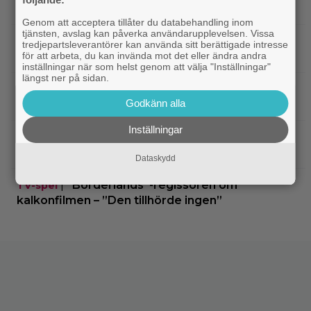
släpptes 2020: ”Fantastisk spelvärld”
Genom att acceptera tillåter du databehandling inom
tjänsten, avslag kan påverka användarupplevelsen. Vissa
|
3 nya tv-serier redo att plöja i
Disney Plus
tredjepartsleverantörer kan använda sitt berättigade intresse
för att arbeta, du kan invända mot det eller ändra andra
helgen – finns något för alla!
inställningar när som helst genom att välja "Inställningar"
längst ner på sidan.
|
Thrillern med Katherine Heigl sålde bara
Trivia
Godkänn alla
6 biobiljetter – historiens lägsta intäkter
Inställningar
|
Från skaparen av ”Tiger King”:
Dokumentär
HBO-dokumentär om reptilsmuggling hyllas
Dataskydd
|
”Borderlands”-regissören om
TV-spel
kalkonfilmen – ”Den tillhörde ingen”