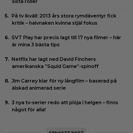
sista roller
På tv ikväll: 2013 års stora rymdäventyr fick
kritik – halvnaken kvinna stjäl fokus
SVT Play har precis lagt till 17 nya filmer – här
är mina 3 bästa tips
Netflix har lagt ned David Finchers
amerikanska ”Squid Game”-spinoff
Jim Carrey klar för ny långfilm – baserad på
älskad animerad serie
3 nya tv-serier redo att plöja i helgen – finns
något för alla!