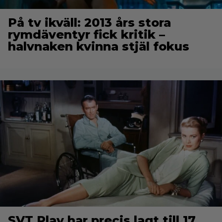
På tv ikväll: 2013 års stora
rymdäventyr fick kritik –
halvnaken kvinna stjäl fokus
SVT Play har precis lagt till 17