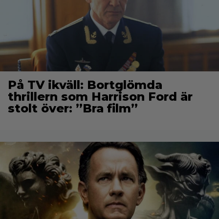
På TV ikväll: Bortglömda
thrillern som Harrison Ford är
stolt över: ”Bra film”