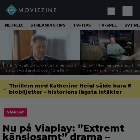
NETFLIX
STREAMINGTIPS
TV-TIPS
TV-SPEL
SVT PL
1.
2.
På TV ikväll: Bortglömda thrillern som
SVT Play har precis lagt till 
Harrison Ford är stolt över: ”Bra film”
filmer – här är mina 3 bästa tips
Thrillern med Katherine Heigl sålde bara 6
biobiljetter – historiens lägsta intäkter
VIAPLAY
Nu på Viaplay: ”Extremt
känslosamt” drama –