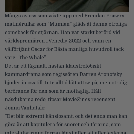
Många av oss som växte upp med Brendan Frasers
matinérullar som ”Mumien” gläds åt denna otroliga
comeback för stjärnan. Han var
starkt berörd vid
världspremiären
i Venedig 2022 och vann en
välförtjänt Oscar för Bästa manliga huvudroll tack
vare ”The Whale”.
Det är ett lågmält, nästan klaustrofobiskt
kammardrama som regissören
Darren Aronofsky
bjuder in oss till. Inte alltid lätt att se på, men otroligt
berörande för den som är mottaglig. Håll
näsdukarna redo, tipsar
MovieZines recensent
Jonna Vanhatalo:
”Det blir extremt känslosamt, och det enda man kan
göra är att kapitulera för snoret och tårarna, som
inte slutar rinna förrän långt efter att eftertexterna