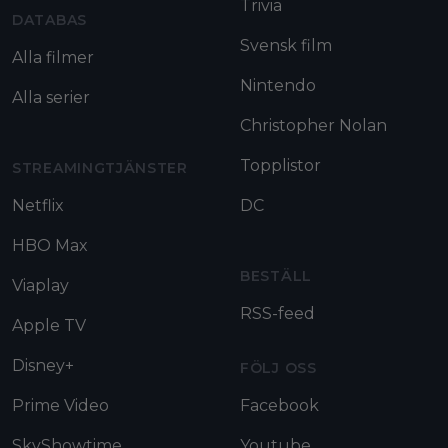
Trivia
DATABAS
Svensk film
Alla filmer
Nintendo
Alla serier
Christopher Nolan
Topplistor
STREAMINGTJÄNSTER
Netflix
DC
HBO Max
BESTÄLL
Viaplay
RSS-feed
Apple TV
Disney+
FÖLJ OSS
Prime Video
Facebook
SkyShowtime
Youtube