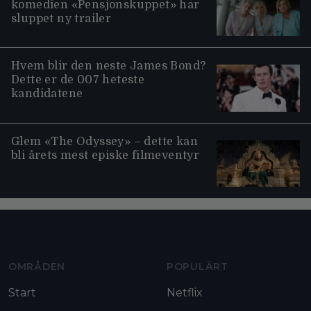
komedien «Pensjonskuppet» har
sluppet ny trailer
Hvem blir den neste James Bond?
Dette er de 007 heteste
kandidatene
Glem «The Odyssey» – dette kan
bli årets mest episke filmeventyr
Moviezine footer navigation
OMRÅDEN
POPULÄRT
Start
Netflix