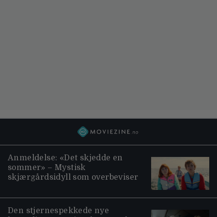
Anmeldelse: «Det skjedde en
sommer» – Mystisk
skjærgårdsidyll som overbeviser
Den stjernespekkede nye