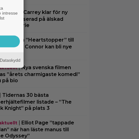
ka
|
Jim Carrey klar för ny
ting
 intresse
lst
gfilm – baserad på älskad
merad serie
|
Från ”Heartstopper” till
ting
Men”? Kit Connor kan bli nye
lops
Dataskydd
|
Nya svenska filmen
aktuellt
las ”årets charmigaste komedi”
u på bio
|
Tidernas 30 bästa
erhjältefilmer listade – ”The
k Knight” på plats 3
|
Elliot Page ”tappade
aktuellt
an” när han läste manus till
e Odyssey”