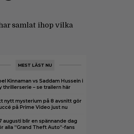
har samlat ihop vilka
MEST LÄST NU
oel Kinnaman vs Saddam Hussein i
y thrillerserie – se trailern här
tt nytt mysterium på 8 avsnitt gör
uccé på Prime Video just nu
7 augusti blir en spännande dag
ör alla ”Grand Theft Auto”-fans