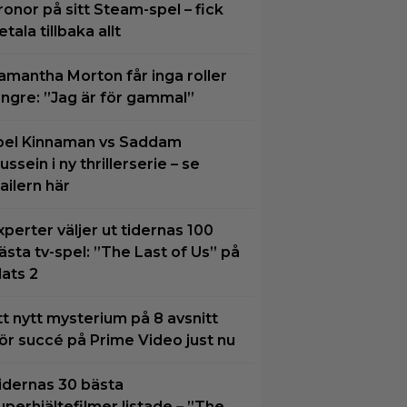
ronor på sitt Steam-spel – fick
etala tillbaka allt
amantha Morton får inga roller
ängre: ”Jag är för gammal”
oel Kinnaman vs Saddam
ussein i ny thrillerserie – se
railern här
xperter väljer ut tidernas 100
ästa tv-spel: ”The Last of Us” på
lats 2
tt nytt mysterium på 8 avsnitt
ör succé på Prime Video just nu
idernas 30 bästa
uperhjältefilmer listade – ”The