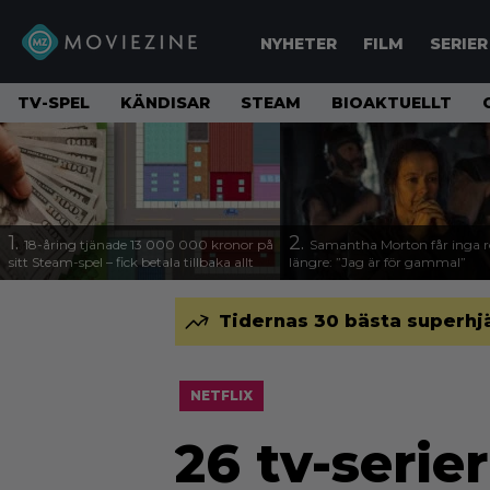
NYHETER
FILM
SERIER
TV-SPEL
KÄNDISAR
STEAM
BIOAKTUELLT
1.
2.
18-åring tjänade 13 000 000 kronor på
Samantha Morton får inga ro
sitt Steam-spel – fick betala tillbaka allt
längre: ”Jag är för gammal”
Tidernas 30 bästa superhjä
NETFLIX
26 tv-serie