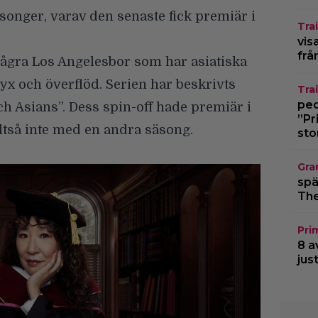
äsonger, varav den senaste fick premiär i
Trai
vis
frå
 några Los Angelesbor som har asiatiska
 lyx och överflöd. Serien har beskrivts
Trai
pedo
h Asians”. Dess spin-off hade premiär i
”Pr
ltså inte med en andra säsong.
sto
Gra
spä
The
Pri
8 a
jus