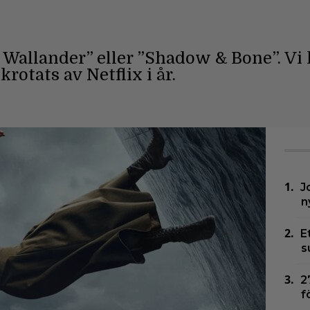
 Wallander” eller ”Shadow & Bone”. Vi 
krotats av Netflix i år.
J
n
E
s
2
f