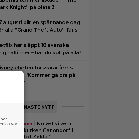
ark Knight” på plats 3
7 augusti blir en spännande dag
ör alla ”Grand Theft Auto”-fans
etflix har släppt 18 svenska
riginalfilmer – har du koll på alla?
isney-chefen försvarar årets
iofloppar: ”Kommer gå bra på
treaming”
SENASTE NYTT
 och
|
Nu vet vi vem
mande filmer
eckla vårt
 spelar skurken Ganondorf i
e Legend of Zelda”