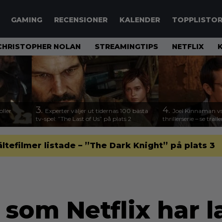
GAMING
RECENSIONER
KALENDER
TOPPLISTO
CHRISTOPHER NOLAN
STREAMINGTIPS
NETFLIX
3.
4.
ller
Experter väljer ut tidernas 100 bästa
Joel Kinnaman vs
tv-spel: ”The Last of Us” på plats 2
thrillerserie – se trail
ltefilmer listade – ”The Dark Knight” på plats 3
r som Netflix har 