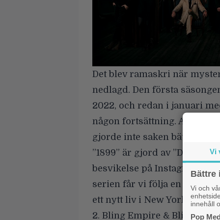
Det blev ramaskri när mysteri
nedlagd. Den första säsongen
2022, och redan i januari me
någon fortsättning. Att förs
gjorde inte saken bättre för a
Vi 
”1899” är gjord av ”Dark”-sk
besvikelse på Instagram, då d
Bättre 
serien får vi följa en grupp 
Vi och v
enhetside
ett nytt liv i New York, men 
innehåll o
2. Bling Empire &
Bling Empi
Pop Medi