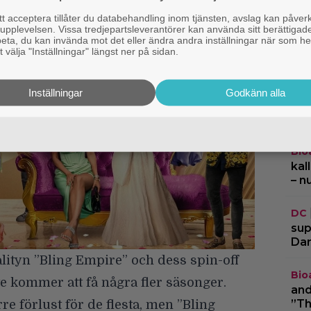
 acceptera tillåter du databehandling inom tjänsten, avslag kan påver
Cas
pplevelsen. Vissa tredjepartsleverantörer kan använda sitt berättigade
rbeta, du kan invända mot det eller ändra andra inställningar när som he
lån
 välja "Inställningar" längst ner på sidan.
ani
Cas
Inställningar
Godkänn alla
”X-
Cyc
Bio
kal
– n
DC
sup
Dar
alityn ”Bling Empire” och dess spin-off
Bio
e kommer att få några fler säsonger.
and
”Th
re förlust för de flesta, men ”Bling