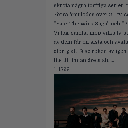
skrota några torftiga serier, 
Förra året lades
över 20 tv-s
”Fate: The Winx Saga” och ”Pr
Vi har samlat ihop vilka
tv-se
av dem får en sista och avs
aldrig att få se röken av ig
lite till innan årets slut…
1. 1899