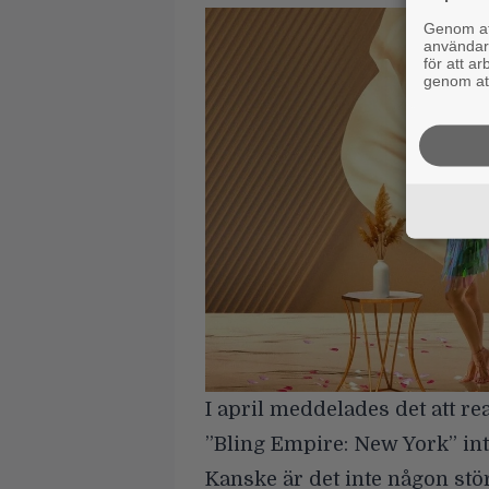
Genom att
användaru
för att a
genom att
I april meddelades det att re
”Bling Empire: New York” int
Kanske är det inte någon stör