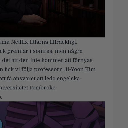
a Netflix-tittarna tillräckligt.
ick premiär i somras, men några
et att den inte kommer att förnyas
n fick vi följa professorn Ji-Yoon Kim
tt få ansvaret att leda engelska-
universitetet Pembroke.
k