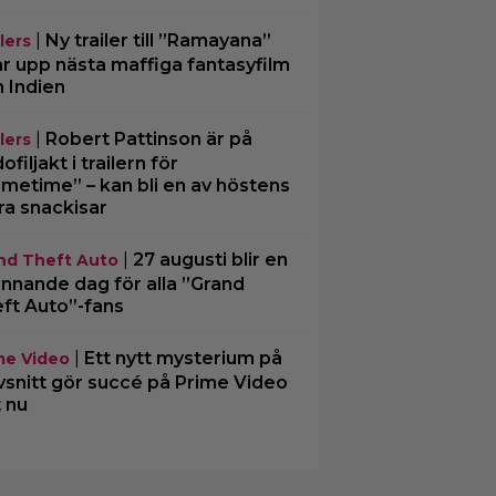
|
Ny trailer till ”Ramayana”
lers
ar upp nästa maffiga fantasyfilm
n Indien
|
Robert Pattinson är på
lers
filjakt i trailern för
imetime” – kan bli en av höstens
ra snackisar
|
27 augusti blir en
nd Theft Auto
nnande dag för alla ”Grand
ft Auto”-fans
|
Ett nytt mysterium på
me Video
vsnitt gör succé på Prime Video
t nu