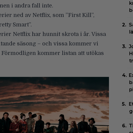
k
men i andra fall inte.
b
erier ned av Netflix
, som ”First Kill”,
etty Smart”.
S
l
rier Netflix har hunnit skrota i år.
Vissa
lutande säsong – och vissa kommer vi
J
en. Förmodligen kommer listan att utökas
H
t
E
b
p
E
g
T
s