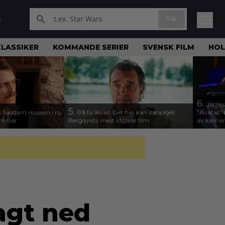
Sök
R
KLASSIKER
KOMMANDE SERIER
SVENSK FILM
HO
6.
James
5.
 Saddam Hussein i ny
På tv ikväll: Det här kan vara Kjell
”Avatar” 
ern här
Bergqvists mest sågade film
av karriä
lagt ned