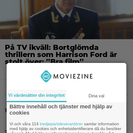
På TV ikväll: Bortglömda
thrillern som Harrison Ford är
stolt över: ”Bra film”
MEST LÄST
Vi värdesätter din integritet
Dina val
Bättre innehåll och tjänster med hjälp av
På TV ikväll: Bortglömda thrillern som
cookies
Harrison Ford är stolt över: ”Bra film”
Vi och våra 114
tredjepartsleverantörer
samlar information
med hjälp av cookies och enhetsidentifierare då du besöker
Thrillern med Katherine Heigl sålde bara 6