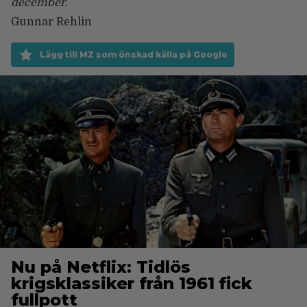
december.
Gunnar Rehlin
Lägg till MZ som önskad källa på Google
Nu på Netflix: Tidlös
krigsklassiker från 1961 fick
fullpott