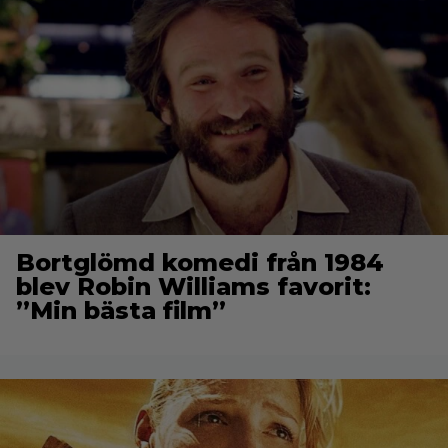
Bortglömd komedi från 1984
blev Robin Williams favorit:
”Min bästa film”