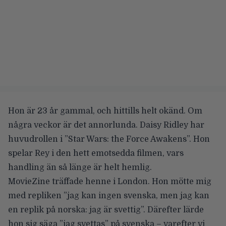
Hon är 23 år gammal, och hittills helt okänd. Om
några veckor är det annorlunda. Daisy Ridley har
huvudrollen i
”Star Wars: the Force Awakens”
. Hon
spelar Rey i den hett emotsedda filmen, vars
handling än så länge är helt hemlig.
MovieZine träffade henne i London. Hon mötte mig
med repliken ”jag kan ingen svenska, men jag kan
en replik på norska: jag är svettig”. Därefter lärde
hon sig säga ”jag svettas” på svenska – varefter vi