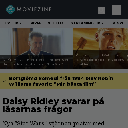
TV-TIPS
TRIVIA
NETFLIX
STREAMINGTIPS
TV-SPEL
2.
Thrillern med Katherine Heigl
1.
På TV ikväll: Bortglömda thrillern som
bara 6 biobiljetter – historiens l
Harrison Ford är stolt över: ”Bra film”
intäkter
Bortglömd komedi från 1984 blev Robin
Williams favorit: ”Min bästa film”
Daisy Ridley svarar på
läsarnas frågor
Nya ”Star Wars”-stjärnan pratar med