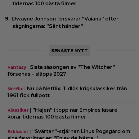
tidernas 100 bästa filmer
Dwayne Johnson försvarar ”Vaiana” efter
sågningarna: ”Sånt händer”
SENASTE NYTT
|
Sista säsongen av ”The Witcher”
Fantasy
försenas – släpps 2027
|
Nu på Netflix: Tidlös krigsklassiker från
Netflix
1961 fick fullpott
|
”Hajen” i topp när Empires läsare
Klassiker
korar tidernas 100 bästa filmer
|
”Svärtan”-stjärnan Linus Rogsgård om
Exklusivt
sina favoritserier: ”En av de bästa…”