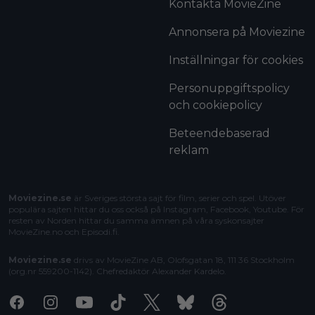
Kontakta MovieZine
Annonsera på Moviezine
Inställningar för cookies
Personuppgiftspolicy
och cookiepolicy
Beteendebaserad
reklam
Moviezine.se
är Sveriges största sajt för film, serier och spel. Utöver
populära sajten hittar du oss också på Instagram, Facebook, Youtube. För
resten av Norden hittar du samma ämnen på våra syskonsajter
MovieZine.no
och
Episodi.fi
.
Moviezine.se
drivs av MovieZine AB, Olofsgatan 18, 111 36 Stockholm
(org.nr 559200-1142). Chefredaktör
Alexander Kardelo
.
Facebook
Instagram
Youtube
Tiktok
X
Bluesky
Threads