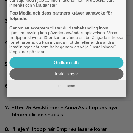
vår sajt. Med hjälp av informationen kan vi utveckla vårt
innehåll och våra tjänster.
biobiljetter – historiens lägsta intäkter
Pop Media och dess partners kräver samtycke för
följande:
SVT Play har precis lagt till 17 nya filmer – här
är mina 3 bästa tips
Genom att acceptera tillåter du databehandling inom
tjänsten, avslag kan påverka användarupplevelsen. Vissa
tredjepartsleverantörer kan använda sitt berättigade intresse
för att arbeta, du kan invända mot det eller ändra andra
Glöm Tom Hanks – här är Netflix nya Robert
inställningar när som helst genom att välja "Inställningar"
Langdon-skådis
längst ner på sidan.
Godkänn alla
På tv ikväll: 2013 års stora rymdäventyr fick
kritik – halvnaken kvinna stjäl fokus
Inställningar
Bortglömd komedi från 1984 blev Robin
Dataskydd
Williams favorit: ”Min bästa film”
Efter 25 Beckfilmer – Anna Asp hoppas nya
filmen blir en snackis
”Hajen” i topp när Empires läsare korar