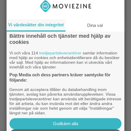
|
Efter 25 Beckfilmer – Anna Asp
Bioaktuellt
hoppas nya filmen blir en snackis
IKEA hyllas världen över – efter briljant blinkning
Vi värdesätter din integritet
Dina val
till Alexander Skarsgård
Bättre innehåll och tjänster med hjälp av
cookies
|
Bortglömd komedi från 1984 blev
Apple TV
Robin Williams favorit: ”Min bästa film”
Vi och våra 114
tredjepartsleverantörer
samlar information
med hjälp av cookies och enhetsidentifierare då du besöker
vår sajt. Med hjälp av informationen kan vi utveckla vårt
|
Två nya skådisar redo att skapa
HBO Max
innehåll och våra tjänster.
drama i ”Heated Rivalry” säsong 2
Pop Media och dess partners kräver samtycke för
följande:
|
Netflix har stängt in en snubbe i en
Netflix
Genom att acceptera tillåter du databehandling inom
reklamskylt – PR-tricket som får LA att titta upp
tjänsten, avslag kan påverka användarupplevelsen. Vissa
tredjepartsleverantörer kan använda sitt berättigade intresse
för att arbeta, du kan invända mot det eller ändra andra
|
Hör Sveriges märkligaste skratt i
Dokumentär
inställningar när som helst genom att välja "Inställningar"
trailern till ”Bäst i världen”
längst ner på sidan.
Godkänn alla