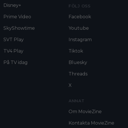
Disney+
FÖLJ OSS
Prime Video
Facebook
SkyShowtime
Youtube
SVT Play
Instagram
TV4 Play
Tiktok
På TV idag
Bluesky
Threads
X
ANNAT
Om MovieZine
Kontakta MovieZine