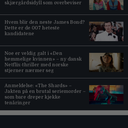
skjærgårdsidyll som overbeviser
Hvem blir den neste James Bond?
Dette er de 007 heteste
kandidatene
Noe er veldig galt i «Den
hemmelige kvinnen» – ny dansk
Netflix-thriller med norske
stjerner nærmer seg
Anmeldelse: «The Shards» –
Jakten på en brutal seriemorder –
som bare dreper kjekke
tenåringer
Moviezine footer navigation