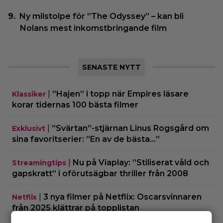
Ny milstolpe för ”The Odyssey” – kan bli
Nolans mest inkomstbringande film
SENASTE NYTT
|
”Hajen” i topp när Empires läsare
Klassiker
korar tidernas 100 bästa filmer
|
”Svärtan”-stjärnan Linus Rogsgård om
Exklusivt
sina favoritserier: ”En av de bästa…”
|
Nu på Viaplay: ”Stiliserat våld och
Streamingtips
gapskratt” i oförutsägbar thriller från 2008
|
3 nya filmer på Netflix: Oscarsvinnaren
Netflix
från 2025 klättrar på topplistan