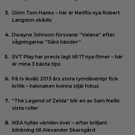
Glöm Tom Hanks – här är Netflix nya Robert
Langdon-skådis
Dwayne Johnson försvarar ”Vaiana” efter
sågningarna: ”Sånt händer”
SVT Play har precis lagt till 17 nya filmer – här
är mina 3 bästa tips
På tv ikväll: 2013 års stora rymdäventyr fick
kritik – halvnaken kvinna stjäl fokus
”The Legend of Zelda” blir en av Sam Neills
sista roller
IKEA hyllas världen över – efter briljant
blinkning till Alexander Skarsgård