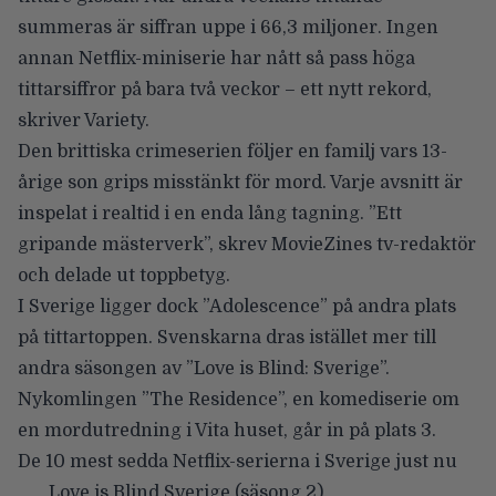
summeras är
siffran uppe i 66,3 miljoner
. Ingen
annan Netflix-miniserie har nått så pass höga
tittarsiffror på bara två veckor – ett nytt rekord,
skriver
Variety
.
Den brittiska crimeserien följer en familj vars 13-
årige son grips misstänkt för mord.
Varje avsnitt är
inspelat i realtid
i en enda lång tagning. ”Ett
gripande mästerverk”, skrev MovieZines tv-redaktör
och delade ut
toppbetyg
.
I Sverige ligger dock ”Adolescence” på andra plats
på tittartoppen. Svenskarna dras istället mer till
andra säsongen av ”Love is Blind: Sverige”.
Nykomlingen ”The Residence”, en komediserie om
en mordutredning i Vita huset, går in på plats 3.
De 10 mest sedda Netflix-serierna i Sverige just nu
Love is Blind Sverige (säsong 2)