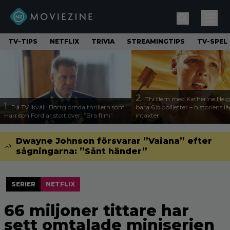
TV-TIPS
NETFLIX
TRIVIA
STREAMINGTIPS
TV-SPEL
2.
Thrillern med Katherine Heigl
1.
På TV ikväll: Bortglömda thrillern som
bara 6 biobiljetter – historiens l
Harrison Ford är stolt över: ”Bra film”
intäkter
Dwayne Johnson försvarar ”Vaiana” efter
sågningarna: ”Sånt händer”
SERIER
NETFLIX
66 miljoner tittare har
sett omtalade miniserien