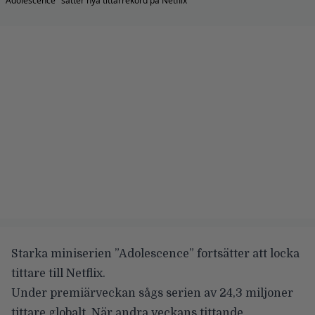
"Adolescence" sätter nya tittarrekord på Netflix
Starka miniserien ”Adolescence” fortsätter att locka
tittare till Netflix.
Under premiärveckan sågs serien av 24,3 miljoner
tittare globalt. När andra veckans tittande