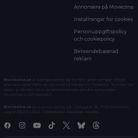
Annonsera på Moviezine
Inställningar för cookies
Personuppgiftspolicy
och cookiepolicy
Beteendebaserad
reklam
Moviezine.se
är Sveriges största sajt för film, serier och spel. Utöver
populära sajten hittar du oss också på Instagram, Facebook, Youtube. För
resten av Norden hittar du samma ämnen på våra syskonsajter
MovieZine.no
och
Episodi.fi
.
Moviezine.se
drivs av MovieZine AB, Olofsgatan 18, 111 36 Stockholm
(org.nr 559200-1142). Chefredaktör
Alexander Kardelo
.
Facebook
Instagram
Youtube
Tiktok
X
Bluesky
Threads