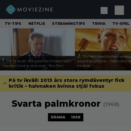
TV-TIPS
NETFLIX
STREAMINGTIPS
TRIVIA
TV-SPEL
2.
Thrillern med Katherine Heigl
1.
På TV ikväll: Bortglömda thrillern som
bara 6 biobiljetter – historiens l
Harrison Ford är stolt över: ”Bra film”
intäkter
På tv ikväll: 2013 års stora rymdäventyr fick
kritik – halvnaken kvinna stjäl fokus
Svarta palmkronor
(1968)
DRAMA
1968