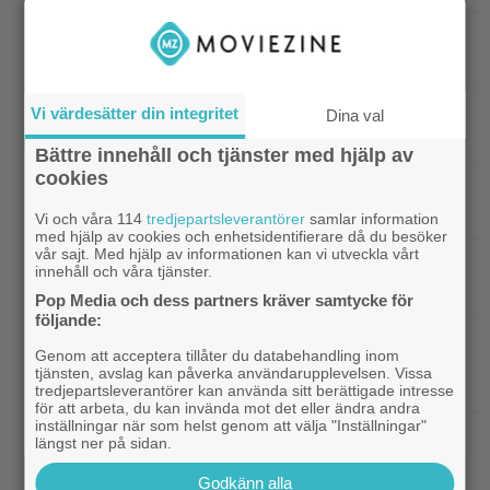
|
Hör Sveriges märkligaste skratt i
Dokumentär
trailern till ”Bäst i världen”
|
Ny milstolpe för ”The Odyssey” –
Vi värdesätter din integritet
Bioaktuellt
Dina val
kan bli Nolans mest inkomstbringande film
Bättre innehåll och tjänster med hjälp av
cookies
|
Dwayne Johnson försvarar ”Vaiana”
Disney
efter sågningarna: ”Sånt händer”
Vi och våra 114
tredjepartsleverantörer
samlar information
med hjälp av cookies och enhetsidentifierare då du besöker
vår sajt. Med hjälp av informationen kan vi utveckla vårt
|
Undvik på tv: 2019 kom en skrämmande
TV-tips
innehåll och våra tjänster.
dålig film – som fick fyra värdelösa uppföljare
Pop Media och dess partners kräver samtycke för
följande:
|
Inatt på tv: Dyr filmatisering av
Klassiker
Genom att acceptera tillåter du databehandling inom
klassiker blev en jättesuccé – 97% på Rotten
tjänsten, avslag kan påverka användarupplevelsen. Vissa
Tomatoes
tredjepartsleverantörer kan använda sitt berättigade intresse
för att arbeta, du kan invända mot det eller ändra andra
inställningar när som helst genom att välja "Inställningar"
|
Svensk superhjältefilm landar på HBO
HBO Max
längst ner på sidan.
Max idag: ”Oväntat charmig”
Godkänn alla