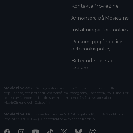
Kontakta MovieZine
Annonsera på Moviezine
Inställningar för cookies
Personuppgiftspolicy
och cookiepolicy
Beteendebaserad
reklam
Moviezine.se
är Sveriges största sajt för film, serier och spel. Utöver
populära sajten hittar du oss också på Instagram, Facebook, Youtube. För
resten av Norden hittar du samma ämnen på våra syskonsajter
MovieZine.no
och
Episodi.fi
.
Moviezine.se
drivs av MovieZine AB, Olofsgatan 18, 111 36 Stockholm
(org.nr 559200-1142). Chefredaktör
Alexander Kardelo
.
Facebook
Instagram
Youtube
Tiktok
X
Bluesky
Threads