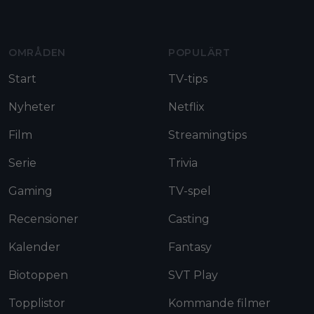
Moviezine footer navigation
OMRÅDEN
POPULÄRT
Start
TV-tips
Nyheter
Netflix
Film
Streamingtips
Serie
Trivia
Gaming
TV-spel
Recensioner
Casting
Kalender
Fantasy
Biotoppen
SVT Play
Topplistor
Kommande filmer