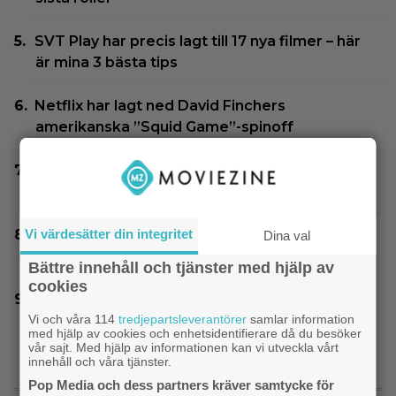
SVT Play har precis lagt till 17 nya filmer – här
är mina 3 bästa tips
Netflix har lagt ned David Finchers
amerikanska ”Squid Game”-spinoff
3 nya tv-serier redo att plöja i helgen – finns
något för alla!
Vi värdesätter din integritet
Nu vet vi vem som spelar skurken Ganondorf i
Dina val
”The Legend of Zelda”
Bättre innehåll och tjänster med hjälp av
cookies
Jim Carrey klar för ny långfilm – baserad på
Vi och våra 114
älskad animerad serie
tredjepartsleverantörer
samlar information
med hjälp av cookies och enhetsidentifierare då du besöker
vår sajt. Med hjälp av informationen kan vi utveckla vårt
innehåll och våra tjänster.
Pop Media och dess partners kräver samtycke för
SENASTE NYTT