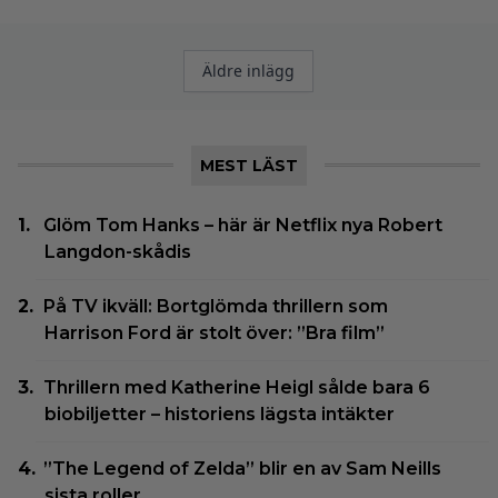
Inläggsnavigering
Äldre inlägg
MEST LÄST
Glöm Tom Hanks – här är Netflix nya Robert
Langdon-skådis
På TV ikväll: Bortglömda thrillern som
Harrison Ford är stolt över: ”Bra film”
Thrillern med Katherine Heigl sålde bara 6
biobiljetter – historiens lägsta intäkter
”The Legend of Zelda” blir en av Sam Neills
sista roller