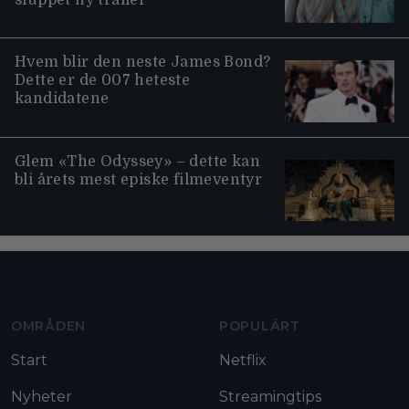
Hvem blir den neste James Bond?
Dette er de 007 heteste
kandidatene
Glem «The Odyssey» – dette kan
bli årets mest episke filmeventyr
Moviezine footer navigation
OMRÅDEN
POPULÄRT
Start
Netflix
Nyheter
Streamingtips