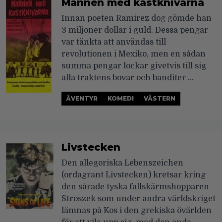
Mannen med kastknivarna
Innan poeten Ramirez dog gömde han
3 miljoner dollar i guld. Dessa pengar
var tänkta att användas till
revolutionen i Mexiko, men en sådan
summa pengar lockar givetvis till sig
alla traktens bovar och banditer …
ÄVENTYR
KOMEDI
VÄSTERN
Livstecken
Den allegoriska Lebenszeichen
(ordagrant Livstecken) kretsar kring
den sårade tyska fallskärmshopparen
Stroszek som under andra världskriget
lämnas på Kos i den grekiska övärlden