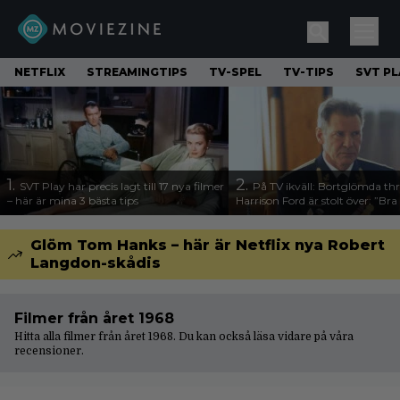
NETFLIX
STREAMINGTIPS
TV-SPEL
TV-TIPS
SVT PL
1.
2.
SVT Play har precis lagt till 17 nya filmer
På TV ikväll: Bortglömda thr
– här är mina 3 bästa tips
Harrison Ford är stolt över: ”Bra
Glöm Tom Hanks – här är Netflix nya Robert
Langdon-skådis
Filmer från året 1968
Hitta alla filmer från året 1968. Du kan också läsa vidare på våra
recensioner
.