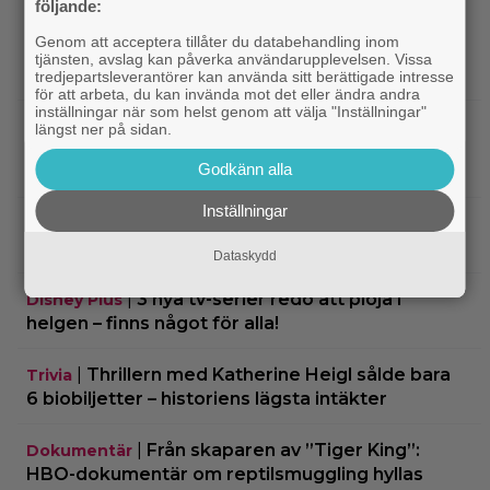
följande:
Genom att acceptera tillåter du databehandling inom
|
På tv ikväll: 2013 års stora rymdäventyr
TV-tips
tjänsten, avslag kan påverka användarupplevelsen. Vissa
fick kritik – halvnaken kvinna stjäl fokus
tredjepartsleverantörer kan använda sitt berättigade intresse
för att arbeta, du kan invända mot det eller ändra andra
inställningar när som helst genom att välja "Inställningar"
|
Nu på Viaplay: Ethan Hawke
Streamingtips
längst ner på sidan.
gjorde fjolårets bästa förvandling – blev 1.52 cm
Godkänn alla
lång
Inställningar
|
”Snyggaste spelet genom tiderna”
TV-spel
släpptes 2020: ”Fantastisk spelvärld”
Dataskydd
|
3 nya tv-serier redo att plöja i
Disney Plus
helgen – finns något för alla!
|
Thrillern med Katherine Heigl sålde bara
Trivia
6 biobiljetter – historiens lägsta intäkter
|
Från skaparen av ”Tiger King”:
Dokumentär
HBO-dokumentär om reptilsmuggling hyllas