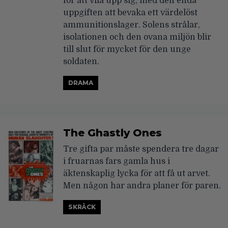
för att vila upp sig, med den enda
uppgiften att bevaka ett värdelöst
ammunitionslager. Solens strålar,
isolationen och den ovana miljön blir
till slut för mycket för den unge
soldaten.
DRAMA
The Ghastly Ones
Tre gifta par måste spendera tre dagar
i fruarnas fars gamla hus i
äktenskaplig lycka för att få ut arvet.
Men någon har andra planer för paren.
SKRÄCK