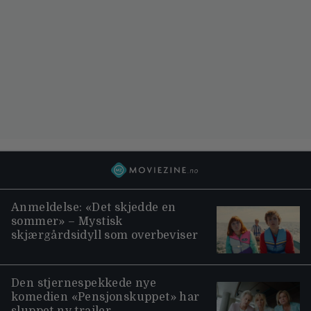
Anmeldelse: «Det skjedde en
sommer» – Mystisk
skjærgårdsidyll som overbeviser
Den stjernespekkede nye
komedien «Pensjonskuppet» har
sluppet ny trailer