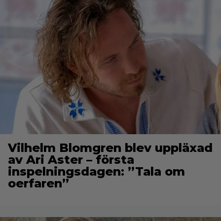
Vilhelm Blomgren blev uppläxad
av Ari Aster – första
inspelningsdagen: ”Tala om
oerfaren”