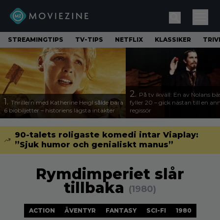
STREAMINGTIPS
TV-TIPS
NETFLIX
KLASSIKER
TRIV
2.
På tv ikväll: En av Nolans bä
1.
Thrillern med Katherine Heigl sålde bara
fyller 20 – gick nästan till en a
6 biobiljetter – historiens lägsta intäkter
regissör
90-talets roligaste komedi intar Viaplay:
”Sjuk humor och genialiskt manus”
Rymdimperiet slår
tillbaka
(1980)
ACTION
ÄVENTYR
FANTASY
SCI-FI
1980