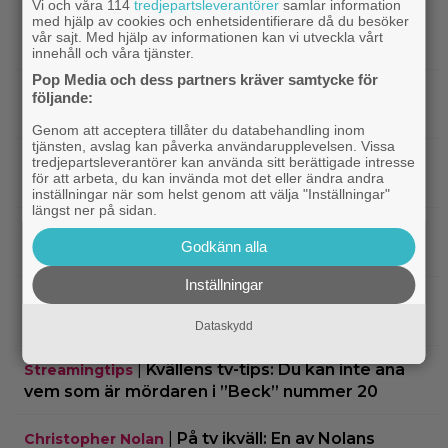
|
Vilhelm Blomgren blev uppläxad av Ari
Exklusivt
Vi och våra 114
tredjepartsleverantörer
samlar information
med hjälp av cookies och enhetsidentifierare då du besöker
Aster – första inspelningsdagen: ”Tala om
vår sajt. Med hjälp av informationen kan vi utveckla vårt
oerfaren”
innehåll och våra tjänster.
Pop Media och dess partners kräver samtycke för
|
Warner Bros får kritik: AI-animerad hund gör
AI
följande:
reklam för filmen ”The End of Oak Street”
Genom att acceptera tillåter du databehandling inom
tjänsten, avslag kan påverka användarupplevelsen. Vissa
|
”The Simpsons” kan ta slut efter 40
tredjepartsleverantörer kan använda sitt berättigade intresse
Disney Plus
för att arbeta, du kan invända mot det eller ändra andra
säsonger – tror skådespelaren bakom Bart
inställningar när som helst genom att välja "Inställningar"
längst ner på sidan.
|
90-talets roligaste komedi intar
Klassiker
Godkänn alla
Viaplay: ”Sjuk humor och genialiskt manus”
Inställningar
|
Nu på HBO Max: Tom Hardy gör sin
HBO Max
bästa roll i ”fullkomligt lysande” drama från 2013
Dataskydd
|
Kvällens tv-tips: Du kan inte ana
Streamingtips
vem som är mördaren i ”Beck” nummer 20
|
På tv ikväll: En av Nolans
Christopher Nolan