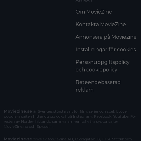
ANNAT
Om MovieZine
Kontakta MovieZine
Annonsera på Moviezine
Inställningar för cookies
Personuppgiftspolicy
och cookiepolicy
Beteendebaserad
reklam
Moviezine.se
är Sveriges största sajt för film, serier och spel. Utöver
populära sajten hittar du oss också på Instagram, Facebook, Youtube. För
resten av Norden hittar du samma ämnen på våra syskonsajter
MovieZine.no
och
Episodi.fi
.
Moviezine.se
drivs av MovieZine AB, Olofsgatan 18, 111 36 Stockholm