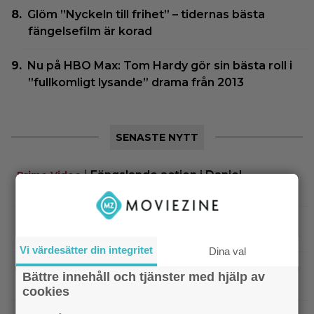
Glöm ”Nyckeln till frihet” – tidernas bästa
fängelsefilm är korad
Nu på HBO Max: Tom Hardy gör sin bästa roll i
”fullkomligt lysande” drama från 2013
SENASTE NYTT
|
Fängslande action i Daniel
Prime Video
Radcliffes drama från 2020 – nu på streaming
KRÖNIKA: Pssst…sanningen är att du inte
behöver se ”The Odyssey” i IMAX
Vi värdesätter din integritet
Dina val
|
Glöm ”Nyckeln till frihet” – tidernas
Klassiker
Bättre innehåll och tjänster med hjälp av
bästa fängelsefilm är korad
cookies