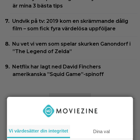
är mina 3 bästa tips
Undvik på tv: 2019 kom en skrämmande dålig
film – som fick fyra värdelösa uppföljare
Nu vet vi vem som spelar skurken Ganondorf i
”The Legend of Zelda”
Netflix har lagt ned David Finchers
amerikanska ”Squid Game”-spinoff
SENASTE NYTT
|
Två nya skådisar redo att skapa
HBO Max
drama i ”Heated Rivalry” säsong 2
Vi värdesätter din integritet
Dina val
|
Netflix har stängt in en snubbe i en
Netflix