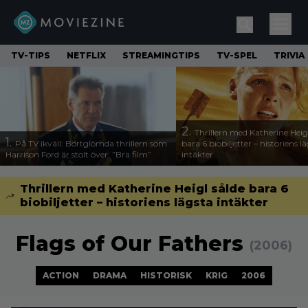
TV-TIPS
NETFLIX
STREAMINGTIPS
TV-SPEL
TRIVIA
2.
Thrillern med Katherine Heigl
1.
På TV ikväll: Bortglömda thrillern som
bara 6 biobiljetter – historiens l
Harrison Ford är stolt över: ”Bra film”
intäkter
Thrillern med Katherine Heigl sålde bara 6
biobiljetter – historiens lägsta intäkter
Flags of Our Fathers
(2006)
ACTION
DRAMA
HISTORISK
KRIG
2006