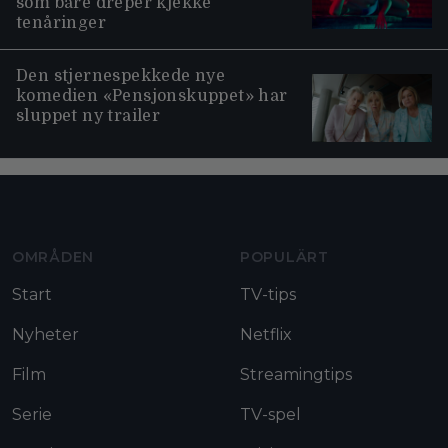
som bare dreper kjekke
tenåringer
Den stjernespekkede nye
komedien «Pensjonskuppet» har
sluppet ny trailer
Moviezine footer navigation
OMRÅDEN
POPULÄRT
Start
TV-tips
Nyheter
Netflix
Film
Streamingtips
Serie
TV-spel