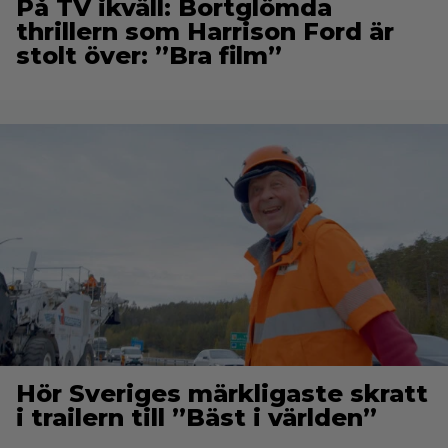
På TV ikväll: Bortglömda
thrillern som Harrison Ford är
stolt över: ”Bra film”
Hör Sveriges märkligaste skratt
i trailern till ”Bäst i världen”