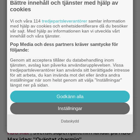
Bättre innehåll och tjänster med hjälp av
reklamskylt – PR-tricket som får LA att titta upp
cookies
|
Hör Sveriges märkligaste skratt i
Dokumentär
Vi och våra 114
tredjepartsleverantörer
samlar information
trailern till ”Bäst i världen”
med hjälp av cookies och enhetsidentifierare då du besöker
vår sajt. Med hjälp av informationen kan vi utveckla vårt
innehåll och våra tjänster.
|
Ny milstolpe för ”The Odyssey” –
Bioaktuellt
Pop Media och dess partners kräver samtycke för
kan bli Nolans mest inkomstbringande film
följande:
Genom att acceptera tillåter du databehandling inom
|
Dwayne Johnson försvarar ”Vaiana”
Disney
tjänsten, avslag kan påverka användarupplevelsen. Vissa
efter sågningarna: ”Sånt händer”
tredjepartsleverantörer kan använda sitt berättigade intresse
för att arbeta, du kan invända mot det eller ändra andra
inställningar när som helst genom att välja "Inställningar"
|
Undvik på tv: 2019 kom en skrämmande
TV-tips
längst ner på sidan.
dålig film – som fick fyra värdelösa uppföljare
Godkänn alla
|
Inatt på tv: Dyr filmatisering av
Klassiker
Inställningar
klassiker blev en jättesuccé – 97% på Rotten
Tomatoes
Dataskydd
|
Svensk superhjältefilm landar på HBO
HBO Max
Max idag: ”Oväntat charmig”