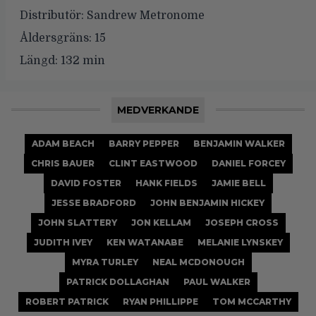
Distributör:
Sandrew Metronome
Åldersgräns:
15
Längd:
132 min
MEDVERKANDE
ADAM BEACH
BARRY PEPPER
BENJAMIN WALKER
CHRIS BAUER
CLINT EASTWOOD
DANIEL FORCEY
DAVID FOSTER
HANK FIELDS
JAMIE BELL
JESSE BRADFORD
JOHN BENJAMIN HICKEY
JOHN SLATTERY
JON KELLAM
JOSEPH CROSS
JUDITH IVEY
KEN WATANABE
MELANIE LYNSKEY
MYRA TURLEY
NEAL MCDONOUGH
PATRICK DOLLAGHAN
PAUL WALKER
ROBERT PATRICK
RYAN PHILLIPPE
TOM MCCARTHY