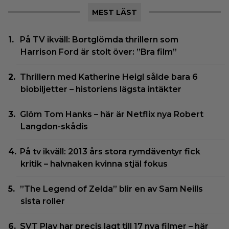
MEST LÄST
På TV ikväll: Bortglömda thrillern som
Harrison Ford är stolt över: ”Bra film”
Thrillern med Katherine Heigl sålde bara 6
biobiljetter – historiens lägsta intäkter
Glöm Tom Hanks – här är Netflix nya Robert
Langdon-skådis
På tv ikväll: 2013 års stora rymdäventyr fick
kritik – halvnaken kvinna stjäl fokus
”The Legend of Zelda” blir en av Sam Neills
sista roller
SVT Play har precis lagt till 17 nya filmer – här