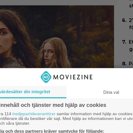
s
2
f
E
g
P
B
H
värdesätter din integritet
Dina val
5
innehåll och tjänster med hjälp av cookies
åra 114
tredjepartsleverantörer
samlar information med hjälp av cookies
ntifierare då du besöker vår sajt. Med hjälp av informationen kan vi utv
ch våra tjänster.
um på 8 avsnitt gör
a och dess partners kräver samtycke för följande:
DC