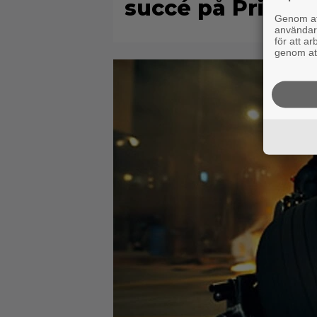
succé på Prime V
Genom att
användaru
för att a
genom att