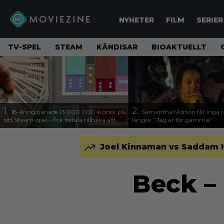
NYHETER
FILM
SERIER
TV-SPEL
STEAM
KÄNDISAR
BIOAKTUELLT
1.
2.
18-åring tjänade 13 000 000 kronor på
Samantha Morton får inga ro
sitt Steam-spel – fick betala tillbaka allt
längre: ”Jag är för gammal”
Joel Kinnaman vs Saddam Hus
Beck – 