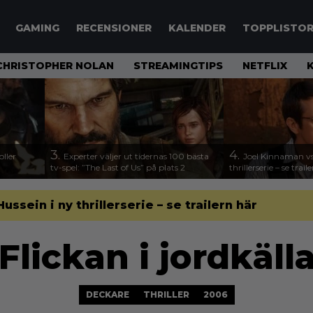
GAMING
RECENSIONER
KALENDER
TOPPLISTO
CHRISTOPHER NOLAN
STREAMINGTIPS
NETFLIX
3.
4.
ller
Experter väljer ut tidernas 100 bästa
Joel Kinnaman vs
tv-spel: ”The Last of Us” på plats 2
thrillerserie – se trail
sein i ny thrillerserie – se trailern här
Flickan i jordkäl
DECKARE
THRILLER
2006