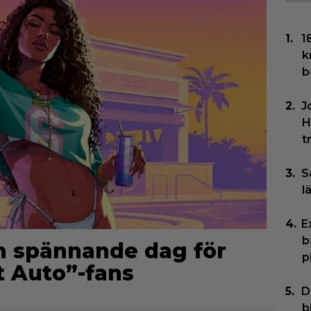
1
k
b
J
H
t
S
l
E
b
en spännande dag för
p
t Auto”-fans
D
b