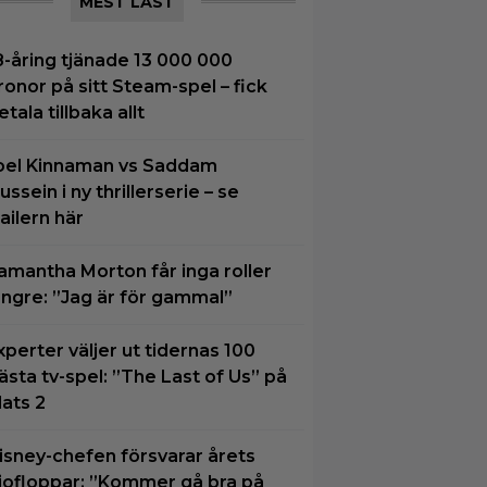
MEST LÄST
8-åring tjänade 13 000 000
ronor på sitt Steam-spel – fick
etala tillbaka allt
oel Kinnaman vs Saddam
ussein i ny thrillerserie – se
railern här
amantha Morton får inga roller
ängre: ”Jag är för gammal”
xperter väljer ut tidernas 100
ästa tv-spel: ”The Last of Us” på
lats 2
isney-chefen försvarar årets
iofloppar: ”Kommer gå bra på