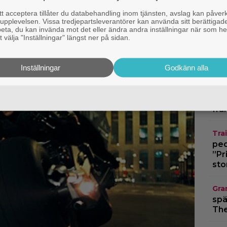
ideo just nu
sup
 acceptera tillåter du databehandling inom tjänsten, avslag kan påver
Dar
pplevelsen. Vissa tredjepartsleverantörer kan använda sitt berättigade
rbeta, du kan invända mot det eller ändra andra inställningar när som he
 välja "Inställningar" längst ner på sidan.
Bio
and
”Th
Inställningar
Godkänn alla
Trai
vis
frå
Trai
pedo
”Pr
sto
Gra
spä
The