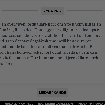
SYNOPSIS
I en övergiven jordkällare norr om Stockholm hittas en
femårig flicka död. Hon ligger prydligt nerbäddad på en
madrass, och det visar sig att hon har varit död en längre
tid. Men det står dagsfärsk mat intill henne. Inget
matchande barn har anmälts saknat, och Martin Beck
och hans kollegor söker förtvivlat ta reda på vem den
döda flickan var. Hur hamnade hon i jordkällaren och
varför?
MEDVERKANDE
HARALD HAMRELL
ING-MARIE CARLSSON
INGVAR HIRDWA