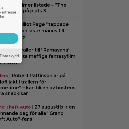
erhjältefilmer listade – ”The
ka
k Knight” på plats 3
 intresse
lst
|
Elliot Page ”tappade
aktuellt
an” när han läste manus till
e Odyssey”
|
Ny trailer till ”Ramayana”
lers
Dataskydd
ar upp nästa maffiga fantasyfilm
n Indien
|
Robert Pattinson är på
lers
filjakt i trailern för
imetime” – kan bli en av höstens
ra snackisar
|
27 augusti blir en
nd Theft Auto
nnande dag för alla ”Grand
ft Auto”-fans