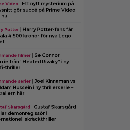
|
Ett nytt mysterium på
me Video
vsnitt gör succé på Prime Video
t nu
|
Harry Potter-fans får
ry Potter
ala 4 500 kronor för nya Lego-
et
|
Se Connor
mande filmer
rrie från ”Heated Rivalry” i ny
fi-thriller
|
Joel Kinnaman vs
mande serier
dam Hussein i ny thrillerserie –
trailern här
|
Gustaf Skarsgård
taf Skarsgård
lar demonregissör i
ernationell skräckthriller