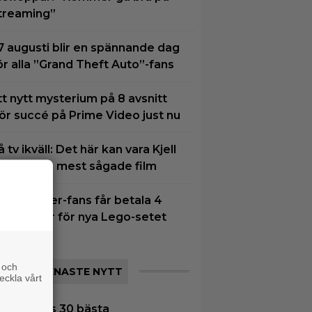
treaming”
7 augusti blir en spännande dag
ör alla ”Grand Theft Auto”-fans
tt nytt mysterium på 8 avsnitt
ör succé på Prime Video just nu
å tv ikväll: Det här kan vara Kjell
ergqvists mest sågade film
arry Potter-fans får betala 4
00 kronor för nya Lego-setet
 och
SENASTE NYTT
eckla vårt
|
Tidernas 30 bästa