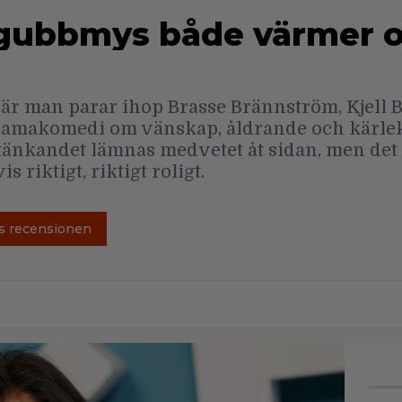
gubbmys både värmer o
 när man parar ihop Brasse Brännström, Kjell 
ramakomedi om vänskap, åldrande och kärlek
änkandet lämnas medvetet åt sidan, men det ä
 riktigt, riktigt roligt.
s recensionen