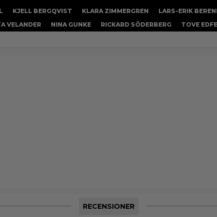
L
KJELL BERGQVIST
KLARA ZIMMERGREN
LARS-ERIK BERE
A VELANDER
NINA GUNKE
RICKARD SÖDERBERG
TOVE EDF
RECENSIONER