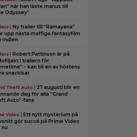
an” när han läste manus till
e Odyssey”
|
Ny trailer till ”Ramayana”
lers
ar upp nästa maffiga fantasyfilm
n Indien
|
Robert Pattinson är på
lers
filjakt i trailern för
imetime” – kan bli en av höstens
ra snackisar
|
27 augusti blir en
nd Theft Auto
nnande dag för alla ”Grand
ft Auto”-fans
|
Ett nytt mysterium på
me Video
vsnitt gör succé på Prime Video
t nu