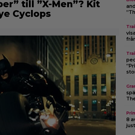
er” till ”X-Men”? Kit
and
ye Cyclops
”Th
Trai
vis
frå
Trai
pedo
”Pr
sto
Gra
spä
The
Pri
8 a
jus