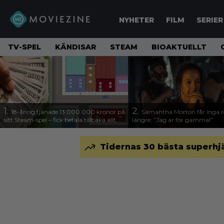
NYHETER
FILM
SERIER
TV-SPEL
KÄNDISAR
STEAM
BIOAKTUELLT
1.
2.
18-åring tjänade 13 000 000 kronor på
Samantha Morton får inga ro
sitt Steam-spel – fick betala tillbaka allt
längre: ”Jag är för gammal”
Tidernas 30 bästa superhjä