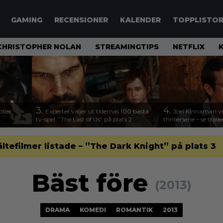
GAMING
RECENSIONER
KALENDER
TOPPLISTO
CHRISTOPHER NOLAN
STREAMINGTIPS
NETFLIX
3.
4.
ller
Experter väljer ut tidernas 100 bästa
Joel Kinnaman vs
tv-spel: ”The Last of Us” på plats 2
thrillerserie – se trail
ltefilmer listade – ”The Dark Knight” på plats 3
Bäst före
(2013)
DRAMA
KOMEDI
ROMANTIK
2013