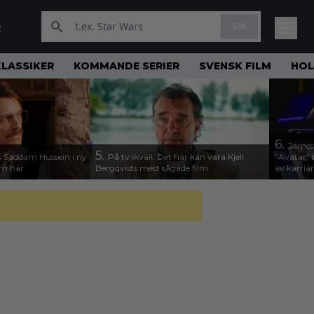
Sök
R
KLASSIKER
KOMMANDE SERIER
SVENSK FILM
HO
6.
James
5.
 Saddam Hussein i ny
På tv ikväll: Det här kan vara Kjell
”Avatar” 
ern här
Bergqvists mest sågade film
av karriä