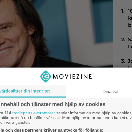
1
k
b
S
l
J
H
t
E
värdesätter din integritet
Dina val
b
ör ny långfilm –
p
innehåll och tjänster med hjälp av cookies
ad animerad serie
åra 114
tredjepartsleverantörer
samlar information med hjälp av cookies
ntifierare då du besöker vår sajt. Med hjälp av informationen kan vi utv
E
ch våra tjänster.
g
a och dess partners kräver samtycke för följande: