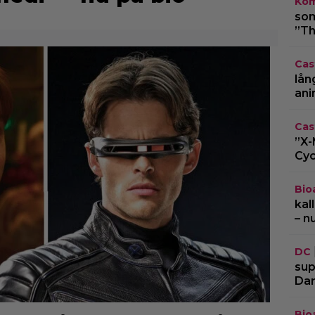
Kom
som
”Th
Cas
lån
ani
Cas
”X-
Cyc
Bio
kal
– n
DC
sup
Dar
Bio