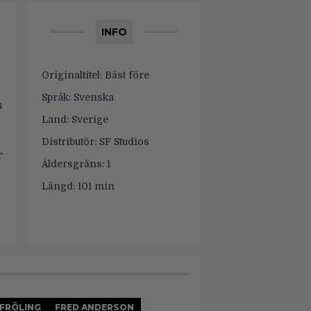
INFO
Originaltitel:
Bäst före
Språk:
Svenska
s
Land:
Sverige
Distributör:
SF Studios
r
Åldersgräns:
1
Längd:
101 min
FRÖLING
FRED ANDERSON