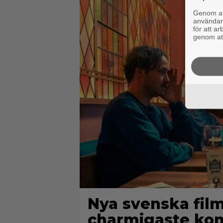
Genom att
användaru
för att a
genom att
Nya svenska film
charmigaste kom