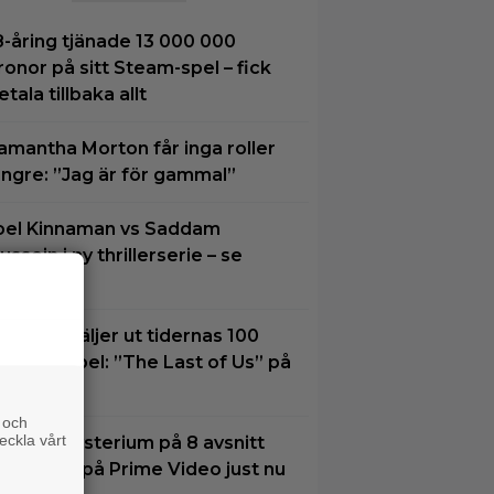
8-åring tjänade 13 000 000
ronor på sitt Steam-spel – fick
etala tillbaka allt
amantha Morton får inga roller
ängre: ”Jag är för gammal”
oel Kinnaman vs Saddam
ussein i ny thrillerserie – se
railern här
xperter väljer ut tidernas 100
ästa tv-spel: ”The Last of Us” på
lats 2
 och
eckla vårt
tt nytt mysterium på 8 avsnitt
ör succé på Prime Video just nu