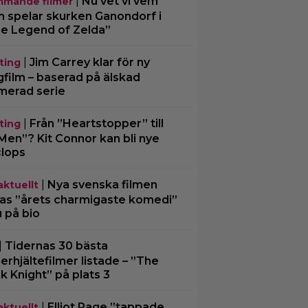
|
Nu vet vi vem
mande filmer
 spelar skurken Ganondorf i
e Legend of Zelda”
|
Jim Carrey klar för ny
ting
gfilm – baserad på älskad
merad serie
|
Från ”Heartstopper” till
ting
Men”? Kit Connor kan bli nye
lops
|
Nya svenska filmen
aktuellt
las ”årets charmigaste komedi”
u på bio
|
Tidernas 30 bästa
erhjältefilmer listade – ”The
k Knight” på plats 3
|
Elliot Page ”tappade
aktuellt