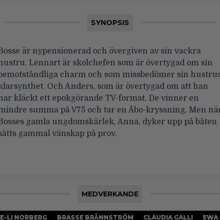
SYNOPSIS
Bosse är nypensionerad och övergiven av sin vackra
hustru. Lennart är skolchefen som är övertygad om sin
oemotståndliga charm och som missbedömer sin hustru
klarsynthet. Och Anders, som är övertygad om att han
har kläckt ett epokgörande TV-format. De vinner en
mindre summa på V75 och tar en Åbo-kryssning. Men nä
Bosses gamla ungdomskärlek, Anna, dyker upp på båten
sätts gammal vänskap på prov.
MEDVERKANDE
E-LI NORBERG
BRASSE BRÄNNSTRÖM
CLAUDIA GALLI
EWA 