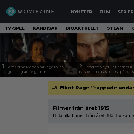
NYHETER
FILM
SERIER
TV-SPEL
KÄNDISAR
BIOAKTUELLT
STEAM
1.
2.
Samantha Morton får inga roller
Experter väljer ut tidernas 1
längre: ”Jag är för gammal”
tv-spel: ”The Last of Us” på plats
Elliot Page ”tappade andan
Filmer från året 1915
Hitta alla filmer från året 1915. Du kan