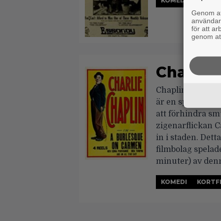
KOMEDI
KORTF
Genom att
användaru
för att a
genom att
Chaplin
Chaplins parodi 
är en spansk offi
att förhindra sm
zigenarflickan Ca
in i staden. Det
filmbolag spelad
minuter) av den
KOMEDI
KORTF