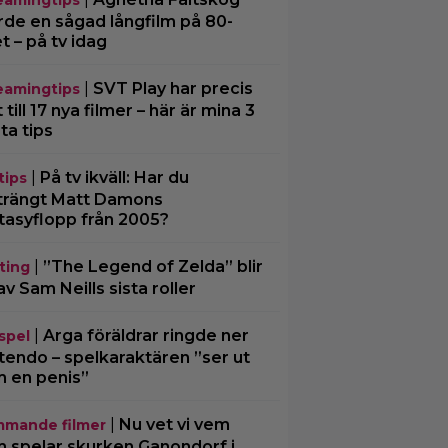
eamingtips
rde en sågad långfilm på 80-
et – på tv idag
|
SVT Play har precis
eamingtips
 till 17 nya filmer – här är mina 3
ta tips
|
På tv ikväll: Har du
tips
trängt Matt Damons
tasyflopp från 2005?
|
”The Legend of Zelda” blir
ting
av Sam Neills sista roller
|
Arga föräldrar ringde ner
spel
tendo – spelkaraktären ”ser ut
 en penis”
|
Nu vet vi vem
mande filmer
 spelar skurken Ganondorf i