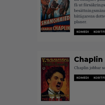
få ut försäkrings
besättningsmänn
båtägarens dott
planer.
KOMEDI
KORTF
Chaplin
Chaplin jobbar s
KOMEDI
KORTF