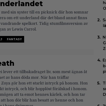
Underlandet
h
O
r med sin syster till en picknick där hon somnar
sera om ett underland där det bland annat finns
S
 vandrande spelkort. Tidig stumfilmsversion av
l
gan av Lewis Carrol.
N
LJ
FANTASY
G
Z
E
eath
b
p
 lever ett tillbakadraget liv, som mest ägnas åt
et av hans döda mor. När han träffar
T
Zoya gör hon ett starkt intryck på honom. Hon
s
rkt intryck, och blir hopplöst förälskad i honom.
D
mögen att ta emot hennes kärlek, och hon tar
er att hon dör blir han besatt av henne och hon