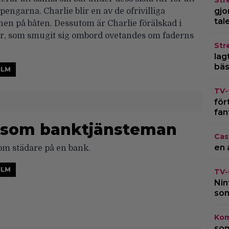
Str
gjo
pengarna. Charlie blir en av de ofrivilliga
tal
en på båten. Dessutom är Charlie förälskad i
er, som smugit sig ombord ovetandes om faderns
Str
lagt
bäs
ILM
TV-
för
fan
 som banktjänsteman
Cas
en 
om städare på en bank.
ILM
TV-
Nin
som
Kom
som