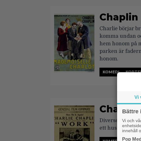
Chaplin
Charlie börjar b
komma undan oc
hem honom på mi
parken är fadern 
honom.
KOMEDI
KORTF
Vi 
Charlie
Bättre 
Diverse förveck
Vi och v
enhetside
ett hus.
innehåll o
Pop Medi