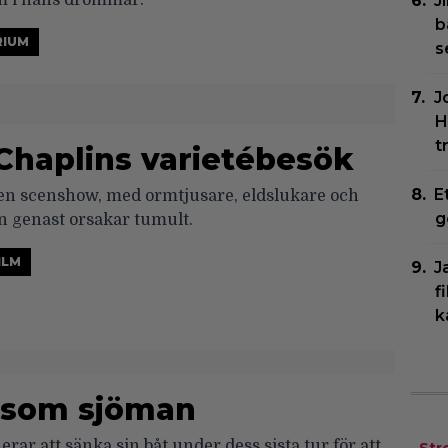
 i hans drömmar.
J
b
RIUM
s
J
H
t
 Chaplins varietébesök
E
 en scenshow, med ormtjusare, eldslukare och
g
n genast orsakar tumult.
ILM
J
f
k
 som sjöman
rar att sänka sin båt under dess sista tur för att