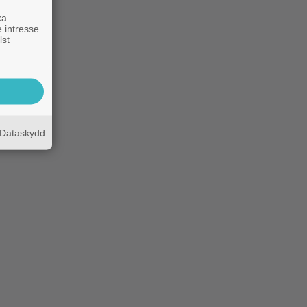
ka
 intresse
lst
Dataskydd