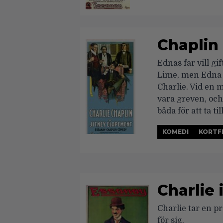
Chaplin
Ednas far vill gi
Lime, men Edna 
Charlie. Vid en m
vara greven, oc
båda för att ta til
KOMEDI
KORTF
Charlie 
Charlie tar en pr
för sig.