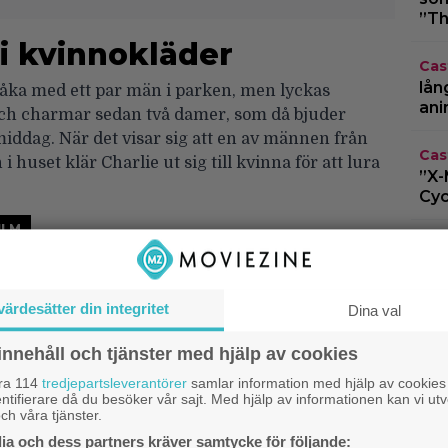
”Th
 i kvinnokläder
Cas
lån
råka med ett par män i parken, men lyckas
ani
h charmar sedan två damer, som då bjuder
ddag. När det visar sig att en av männen från
Cas
i huset klär Charlie ut sig till kvinna för att lura
”X-
Cyc
ILM
Bio
kal
– n
värdesätter din integritet
Dina val
DC
 på arbete
innehåll och tjänster med hjälp av cookies
sup
Dar
lingar uppkommer när Chaplin skall tapetsera
åra 114
tredjepartsleverantörer
samlar information med hjälp av cookies
ntifierare då du besöker vår sajt. Med hjälp av informationen kan vi utv
ch våra tjänster.
a och dess partners kräver samtycke för följande: