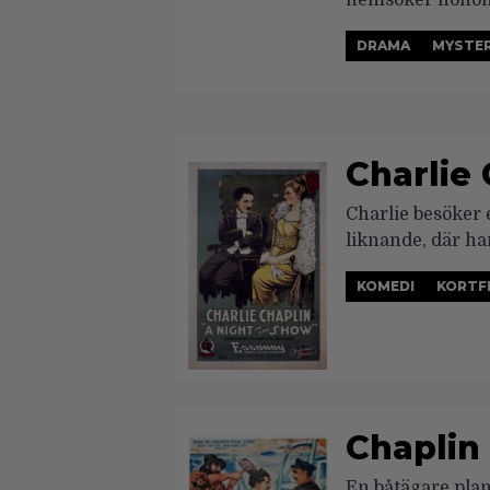
hemsöker honom
DRAMA
MYSTE
Charlie
Charlie besöker
liknande, där ha
KOMEDI
KORTF
Chaplin
En båtägare plane