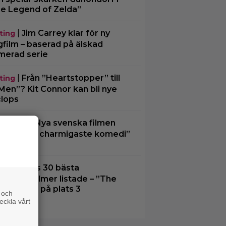
e Legend of Zelda”
|
Jim Carrey klar för ny
ting
gfilm – baserad på älskad
merad serie
|
Från ”Heartstopper” till
ting
Men”? Kit Connor kan bli nye
lops
|
Nya svenska filmen
aktuellt
las ”årets charmigaste komedi”
u på bio
|
Tidernas 30 bästa
erhjältefilmer listade – ”The
k Knight” på plats 3
 och
eckla vårt