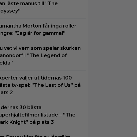
an läste manus till ”The
dyssey”
amantha Morton får inga roller
ängre: ”Jag är för gammal”
u vet vi vem som spelar skurken
anondorf i ”The Legend of
elda”
xperter väljer ut tidernas 100
ästa tv-spel: ”The Last of Us” på
lats 2
idernas 30 bästa
uperhjältefilmer listade – ”The
ark Knight” på plats 3