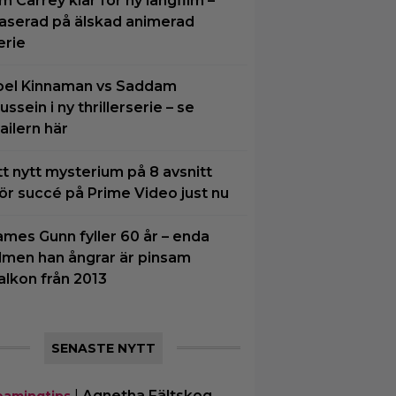
im Carrey klar för ny långfilm –
aserad på älskad animerad
erie
oel Kinnaman vs Saddam
ussein i ny thrillerserie – se
railern här
tt nytt mysterium på 8 avsnitt
ör succé på Prime Video just nu
ames Gunn fyller 60 år – enda
ilmen han ångrar är pinsam
alkon från 2013
SENASTE NYTT
|
Agnetha Fältskog