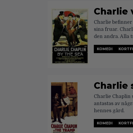
Charlie
Charlie befinner
sina fruar. Charl
den andra. Alla 
KOMEDI
KORTF
Charlie
Charlie Chaplin 
antastas av någr
hennes gård.
KOMEDI
KORTF