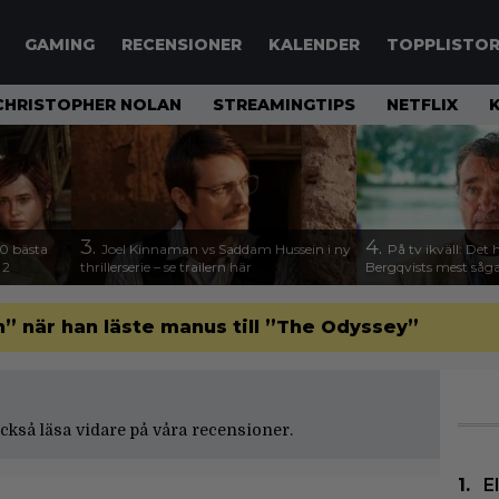
GAMING
RECENSIONER
KALENDER
TOPPLISTO
CHRISTOPHER NOLAN
STREAMINGTIPS
NETFLIX
3.
4.
00 bästa
Joel Kinnaman vs Saddam Hussein i ny
På tv ikväll: Det 
 2
thrillerserie – se trailern här
Bergqvists mest såga
” när han läste manus till ”The Odyssey”
 också läsa vidare på våra
recensioner
.
E