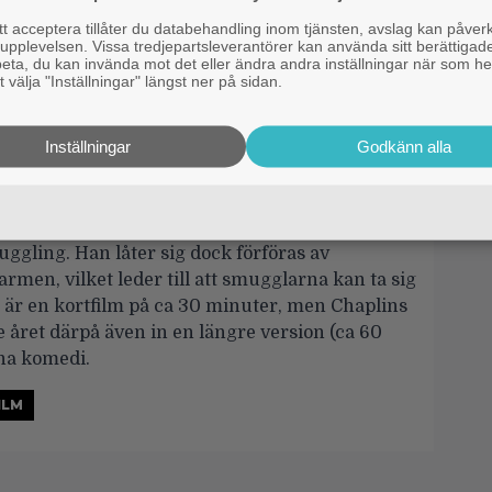
ILM
 acceptera tillåter du databehandling inom tjänsten, avslag kan påver
pplevelsen. Vissa tredjepartsleverantörer kan använda sitt berättigade
rbeta, du kan invända mot det eller ändra andra inställningar när som he
 välja "Inställningar" längst ner på sidan.
Inställningar
Godkänn alla
 som Don José
på George Bizets opera ”Carmen”. Darn Hosiery
cer som håller vakt vid ett hål i stadsmuren för
uggling. Han låter sig dock förföras av
rmen, vilket leder till att smugglarna kan ta sig
ta är en kortfilm på ca 30 minuter, men Chaplins
e året därpå även in en längre version (ca 60
na komedi.
ILM