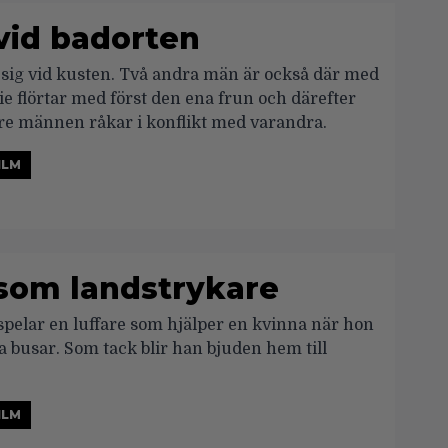
 vid badorten
 sig vid kusten. Två andra män är också där med
ie flörtar med först den ena frun och därefter
tre männen råkar i konflikt med varandra.
ILM
 som landstrykare
spelar en luffare som hjälper en kvinna när hon
a busar. Som tack blir han bjuden hem till
ILM