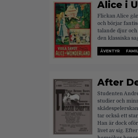
Alice i 
Flickan Alice gå
och börjar fanti
talande djur och
den klassiska sa
ÄVENTYR
FAMI
After D
Studenten Andrei
studier och minn
skådespelerskan 
tar också ett sta
Han är dock oför
livet av sig. Eft