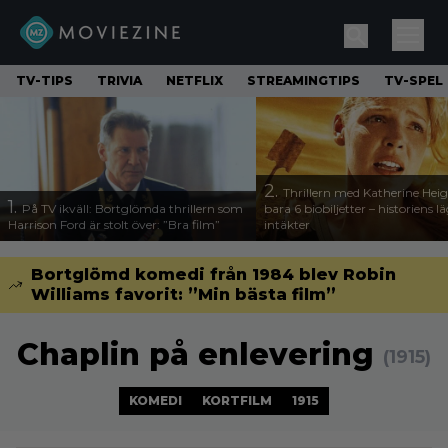
TV-TIPS
TRIVIA
NETFLIX
STREAMINGTIPS
TV-SPEL
2.
Thrillern med Katherine Heigl
1.
På TV ikväll: Bortglömda thrillern som
bara 6 biobiljetter – historiens l
Harrison Ford är stolt över: ”Bra film”
intäkter
Bortglömd komedi från 1984 blev Robin
Williams favorit: ”Min bästa film”
Chaplin på enlevering
(1915)
KOMEDI
KORTFILM
1915