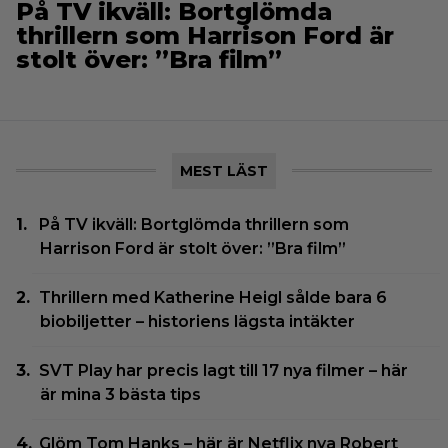
På TV ikväll: Bortglömda
thrillern som Harrison Ford är
stolt över: ”Bra film”
MEST LÄST
På TV ikväll: Bortglömda thrillern som
Harrison Ford är stolt över: ”Bra film”
Thrillern med Katherine Heigl sålde bara 6
biobiljetter – historiens lägsta intäkter
SVT Play har precis lagt till 17 nya filmer – här
är mina 3 bästa tips
Glöm Tom Hanks – här är Netflix nya Robert