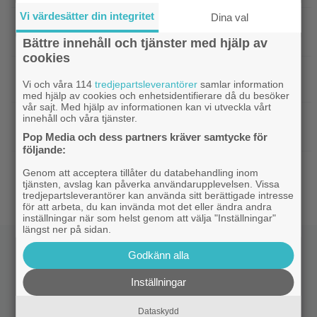
Vi värdesätter din integritet
Dina val
|
Efter 25 Beckfilmer – Anna Asp
Bioaktuellt
hoppas nya filmen blir en snackis
Bättre innehåll och tjänster med hjälp av
cookies
IKEA hyllas världen över – efter briljant blinkning
Vi och våra 114
tredjepartsleverantörer
samlar information
till Alexander Skarsgård
med hjälp av cookies och enhetsidentifierare då du besöker
vår sajt. Med hjälp av informationen kan vi utveckla vårt
innehåll och våra tjänster.
|
Bortglömd komedi från 1984 blev
Apple TV
Robin Williams favorit: ”Min bästa film”
Pop Media och dess partners kräver samtycke för
följande:
|
Två nya skådisar redo att skapa
HBO Max
Genom att acceptera tillåter du databehandling inom
drama i ”Heated Rivalry” säsong 2
tjänsten, avslag kan påverka användarupplevelsen. Vissa
tredjepartsleverantörer kan använda sitt berättigade intresse
för att arbeta, du kan invända mot det eller ändra andra
inställningar när som helst genom att välja "Inställningar"
längst ner på sidan.
Godkänn alla
Inställningar
Dataskydd