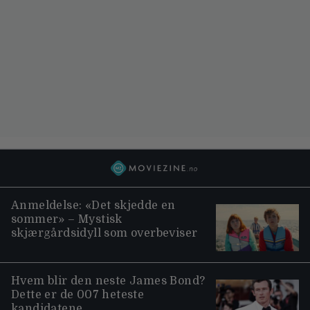
Anmeldelse: «Det skjedde en
sommer» – Mystisk
skjærgårdsidyll som overbeviser
Hvem blir den neste James Bond?
Dette er de 007 heteste
kandidatene