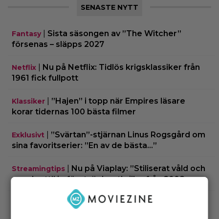
SENASTE NYTT
|
Sista säsongen av ”The Witcher”
Fantasy
försenas – släpps 2027
|
Nu på Netflix: Tidlös krigsklassiker från
Netflix
1961 fick fullpott
|
”Hajen” i topp när Empires läsare
Klassiker
korar tidernas 100 bästa filmer
|
”Svärtan”-stjärnan Linus Rogsgård om
Exklusivt
sina favoritserier: ”En av de bästa…”
|
Nu på Viaplay: ”Stiliserat våld och
Streamingtips
gapskratt” i oförutsägbar thriller från 2008
|
3 nya filmer på Netflix: Oscarsvinnaren
Netflix
från 2025 klättrar på topplistan