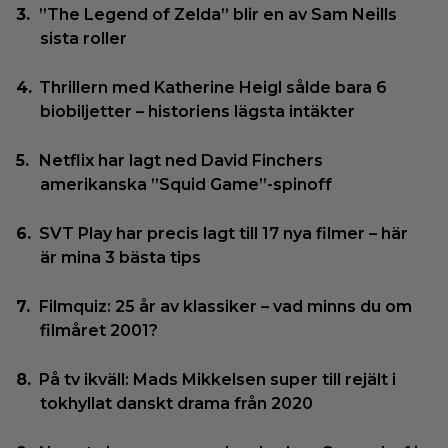
”The Legend of Zelda” blir en av Sam Neills
sista roller
Thrillern med Katherine Heigl sålde bara 6
biobiljetter – historiens lägsta intäkter
Netflix har lagt ned David Finchers
amerikanska ”Squid Game”-spinoff
SVT Play har precis lagt till 17 nya filmer – här
är mina 3 bästa tips
Filmquiz: 25 år av klassiker – vad minns du om
filmåret 2001?
På tv ikväll: Mads Mikkelsen super till rejält i
tokhyllat danskt drama från 2020