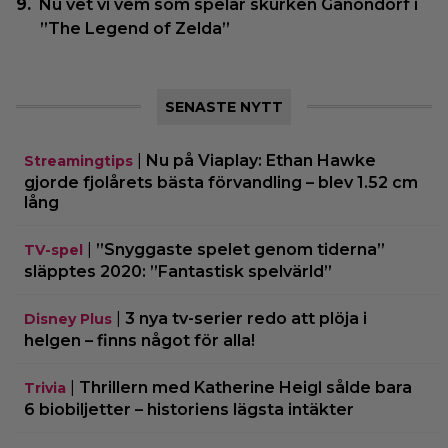
Nu vet vi vem som spelar skurken Ganondorf i
”The Legend of Zelda”
SENASTE NYTT
|
Nu på Viaplay: Ethan Hawke
Streamingtips
gjorde fjolårets bästa förvandling – blev 1.52 cm
lång
|
”Snyggaste spelet genom tiderna”
TV-spel
släpptes 2020: ”Fantastisk spelvärld”
|
3 nya tv-serier redo att plöja i
Disney Plus
helgen – finns något för alla!
|
Thrillern med Katherine Heigl sålde bara
Trivia
6 biobiljetter – historiens lägsta intäkter