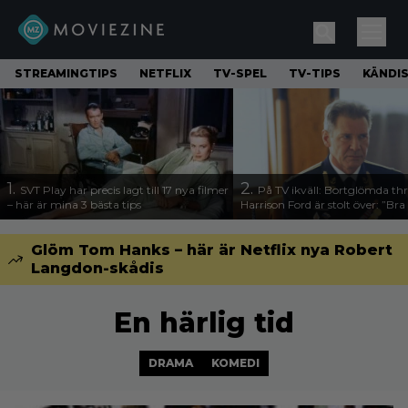
STREAMINGTIPS
NETFLIX
TV-SPEL
TV-TIPS
KÄNDI
1.
2.
SVT Play har precis lagt till 17 nya filmer
På TV ikväll: Bortglömda thr
– här är mina 3 bästa tips
Harrison Ford är stolt över: ”Bra
Glöm Tom Hanks – här är Netflix nya Robert
Langdon-skådis
En härlig tid
DRAMA
KOMEDI