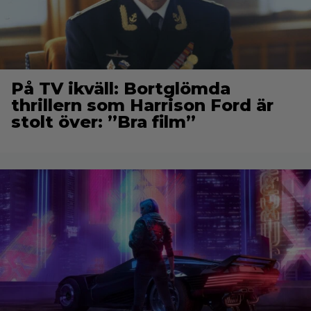
På TV ikväll: Bortglömda
thrillern som Harrison Ford är
stolt över: ”Bra film”