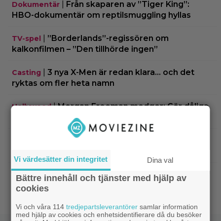
|
Från skaparen av ”Tiger King”:
Dokumentär
HBO-dokumentär om reptilsmuggling hyllas
|
”Borderlands”-regissören om
TV-spel
kalkonfilmen – ”Den tillhörde ingen”
|
3 nya X-Men är redan klara… och det
Casting
ryktas om fler heta namn
|
Morgan Freeman medger: Gör dåliga
Hollywood
filmer – om lönen är hög nog
|
Glöm Tom Hanks – här är Netflix nya
Netflix
Robert Langdon-skådis
Vi värdesätter din integritet
Dina val
|
”Gilmore Girls” fyller 25 år –
HBO Max
Bättre innehåll och tjänster med hjälp av
återvänder med ny dokumentär
cookies
Vi och våra 114
tredjepartsleverantörer
samlar information
med hjälp av cookies och enhetsidentifierare då du besöker