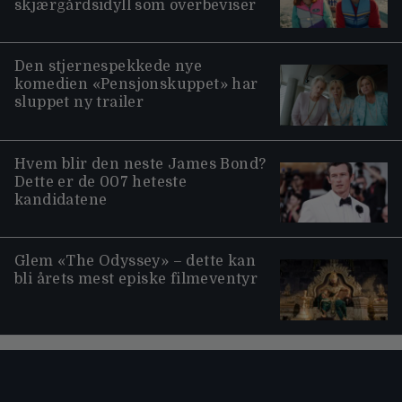
skjærgårdsidyll som overbeviser
Den stjernespekkede nye
komedien «Pensjonskuppet» har
sluppet ny trailer
Hvem blir den neste James Bond?
Dette er de 007 heteste
kandidatene
Glem «The Odyssey» – dette kan
bli årets mest episke filmeventyr
Moviezine footer navigation