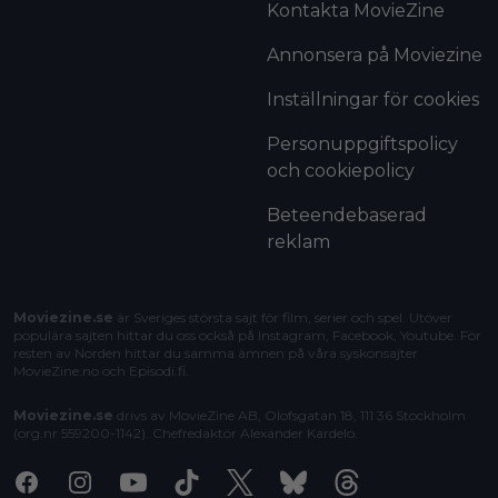
Kontakta MovieZine
Annonsera på Moviezine
Inställningar för cookies
Personuppgiftspolicy
och cookiepolicy
Beteendebaserad
reklam
Moviezine.se
är Sveriges största sajt för film, serier och spel. Utöver
populära sajten hittar du oss också på Instagram, Facebook, Youtube. För
resten av Norden hittar du samma ämnen på våra syskonsajter
MovieZine.no
och
Episodi.fi
.
Moviezine.se
drivs av MovieZine AB, Olofsgatan 18, 111 36 Stockholm
(org.nr 559200-1142). Chefredaktör
Alexander Kardelo
.
Facebook
Instagram
Youtube
Tiktok
X
Bluesky
Threads