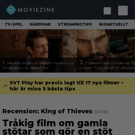
TV-SPEL
KÄNDISAR
STREAMINGTIPS
BIOAKTUELLT
1.
2.
Joel Kinnaman vs Saddam Hussein i ny
Experter väljer ut tidernas 1
thrillerserie – se trailern här
tv-spel: ”The Last of Us” på plats
SVT Play har precis lagt till 17 nya filmer –
här är mina 3 bästa tips
Recension: King of Thieves
(2018)
Tråkig film om gamla
stötar som gör en stöt