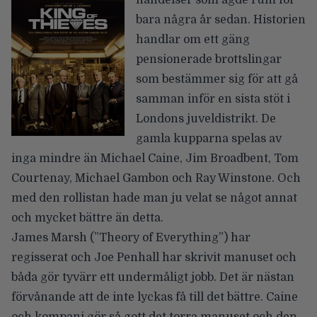
bara några år sedan. Historien
handlar om ett gäng
pensionerade brottslingar
som bestämmer sig för att gå
samman inför en sista stöt i
Londons juveldistrikt. De
gamla kupparna spelas av
inga mindre än Michael Caine, Jim Broadbent, Tom
Courtenay, Michael Gambon och Ray Winstone. Och
med den rollistan hade man ju velat se något annat
och mycket bättre än detta.
James Marsh (”Theory of Everything”) har
regisserat och Joe Penhall har skrivit manuset och
båda gör tyvärr ett undermåligt jobb. Det är nästan
förvånande att de inte lyckas få till det bättre. Caine
och kompani gör så gott det torra manuset och den