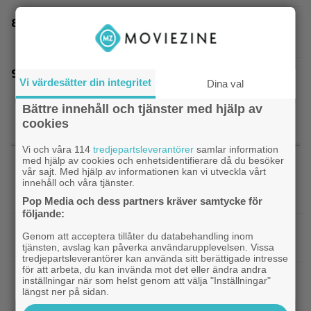
Tidernas 30 bästa superhjältefilmer listade –
”The Dark Knight” på plats 3
Ett nytt mysterium på 8 avsnitt gör succé på
Vi värdesätter din integritet
Dina val
Prime Video just nu
Bättre innehåll och tjänster med hjälp av
cookies
SENASTE NYTT
Vi och våra 114
tredjepartsleverantörer
samlar information
med hjälp av cookies och enhetsidentifierare då du besöker
vår sajt. Med hjälp av informationen kan vi utveckla vårt
|
När kommer ”Michael 2”?
Kommande filmer
innehåll och våra tjänster.
Lionsgate-chefen har ett svar
Pop Media och dess partners kräver samtycke för
följande:
|
Adam Sandler återförenar
Kommande filmer
Genom att acceptera tillåter du databehandling inom
gänget i ”Grown Ups 3” – delar en första bild
tjänsten, avslag kan påverka användarupplevelsen. Vissa
tredjepartsleverantörer kan använda sitt berättigade intresse
för att arbeta, du kan invända mot det eller ändra andra
|
Minnie Driver skadad i otäck bilolycka:
Kändisar
inställningar när som helst genom att välja "Inställningar"
längst ner på sidan.
”Tacksam att jag lever”