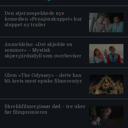
Den stjernespekkede nye
komedien «Pensjonskuppet» har
sluppet ny trailer
Anmeldelse: «Det skjedde en
sommer» – Mystisk
skjærgårdsidyll som overbeviser
Glem «The Odyssey» – dette kan
bli årets mest episke filmeventyr
Skrekkfilmregissør død – tre uker
før filmpremieren