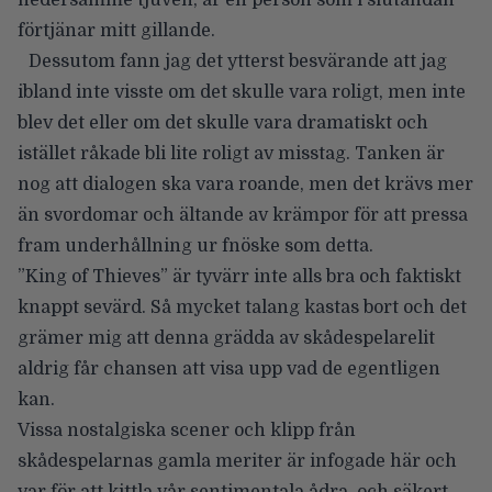
förtjänar mitt gillande.
Dessutom fann jag det ytterst besvärande att jag
ibland inte visste om det skulle vara roligt, men inte
blev det eller om det skulle vara dramatiskt och
istället råkade bli lite roligt av misstag. Tanken är
nog att dialogen ska vara roande, men det krävs mer
än svordomar och ältande av krämpor för att pressa
fram underhållning ur fnöske som detta.
”King of Thieves” är tyvärr inte alls bra och faktiskt
knappt sevärd. Så mycket talang kastas bort och det
grämer mig att denna grädda av skådespelarelit
aldrig får chansen att visa upp vad de egentligen
kan.
Vissa nostalgiska scener och klipp från
skådespelarnas gamla meriter är infogade här och
var för att kittla vår sentimentala ådra, och säkert