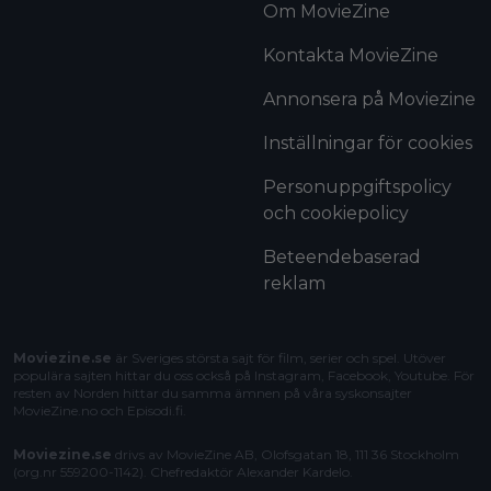
Om MovieZine
Kontakta MovieZine
Annonsera på Moviezine
Inställningar för cookies
Personuppgiftspolicy
och cookiepolicy
Beteendebaserad
reklam
Moviezine.se
är Sveriges största sajt för film, serier och spel. Utöver
populära sajten hittar du oss också på Instagram, Facebook, Youtube. För
resten av Norden hittar du samma ämnen på våra syskonsajter
MovieZine.no
och
Episodi.fi
.
Moviezine.se
drivs av MovieZine AB, Olofsgatan 18, 111 36 Stockholm
(org.nr 559200-1142). Chefredaktör
Alexander Kardelo
.