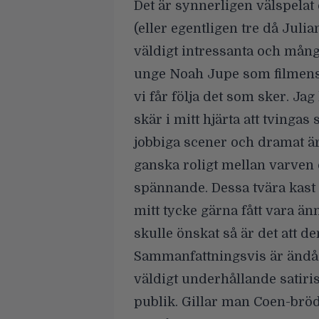
Det är synnerligen välspela
(eller egentligen tre då Juli
väldigt intressanta och mång
unge Noah Jupe som filmens
vi får följa det som sker. J
skär i mitt hjärta att tvingas
jobbiga scener och dramat är
ganska roligt mellan varven 
spännande. Dessa tvära kast
mitt tycke gärna fått vara än
skulle önskat så är det att d
Sammanfattningsvis är ändå 
väldigt underhållande satiri
publik. Gillar man Coen-brö