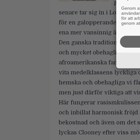
grannska
Genom att
senare tar sig in i Lodges he
användaru
för att a
för en galopperande ond spir
genom att
ena mer vansinnig än den an
Den ganska traditionella dec
och mycket obehagliga rasis
afroamerikanska familjen hot
vita medelklassens lyckliga oc
hemska och obehagliga vi får
men just därför viktiga att 
Här fungerar rasismkulissen
och inbillat harmonisk fröjd
bekostnad och även om det sp
lyckas Clooney efter viss m