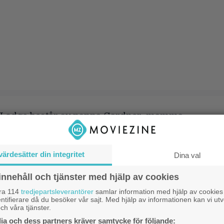
 Lodge består av pappa Gardner, mamma
ras lille son Nicky samt mammas
yster Maggie. De lever tillsammans i det
S
värdesätter din integritet
Dina val
l
s harmoniska Suburbicon, ett idylliskt
innehåll och tjänster med hjälp av cookies
mhälle i femtiotalets Amerika dit alla
S
åra 114
tredjepartsleverantörer
samlar information med hjälp av cookies
klamen är välkomna. Allting ändras dock
f
ntifierare då du besöker vår sajt. Med hjälp av informationen kan vi utv
ch våra tjänster.
 en afroamerikansk familj flyttar in i
E
a och dess partners kräver samtycke för följande: