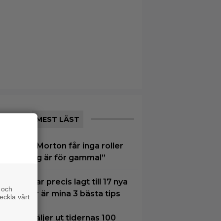
MEST LÄST
amantha Morton får inga roller
ängre: ”Jag är för gammal”
VT Play har precis lagt till 17 nya
 och
ilmer – här är mina 3 bästa tips
eckla vårt
xperter väljer ut tidernas 100