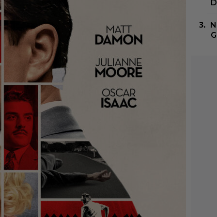
D
N
G