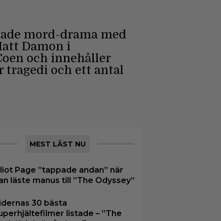
ruvade mord-drama med
 Matt Damon i
Coen och innehåller
 tragedi och ett antal
MEST LÄST NU
lliot Page ”tappade andan” när
an läste manus till ”The Odyssey”
idernas 30 bästa
uperhjältefilmer listade – ”The