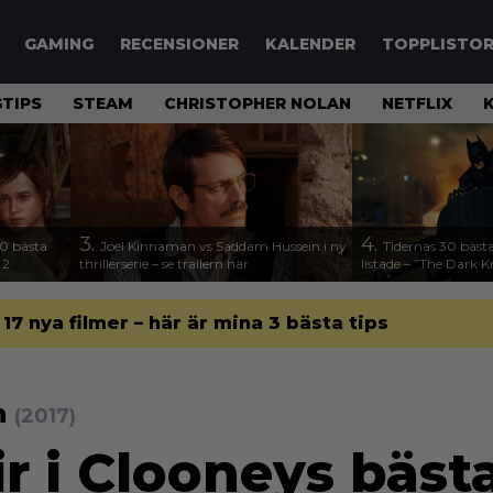
GAMING
RECENSIONER
KALENDER
TOPPLISTO
TIPS
STEAM
CHRISTOPHER NOLAN
NETFLIX
3.
4.
00 bästa
Joel Kinnaman vs Saddam Hussein i ny
Tidernas 30 bästa
 2
thrillerserie – se trailern här
listade – ”The Dark K
l 17 nya filmer – här är mina 3 bästa tips
n
(2017)
r i Clooneys bästa 