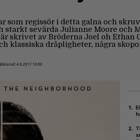
ar som regissör i detta galna och sk
och starkt sevärda Julianne Moore och
är skrivet av Bröderna Joel oh Ethan 
ch klassiska dråpligheter, några skopor
blicerad:
4.9.2017 10:00
E
h
T
s