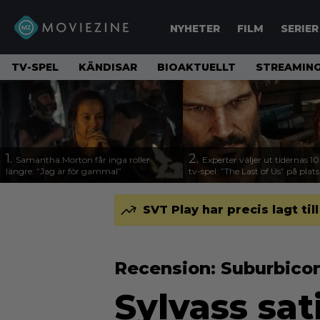
NYHETER
FILM
SERIER
TV-SPEL
KÄNDISAR
BIOAKTUELLT
STREAMING
1.
2.
Samantha Morton får inga roller
Experter väljer ut tidernas 1
längre: ”Jag är för gammal”
tv-spel: ”The Last of Us” på plats
SVT Play har precis lagt til
Recension: Suburbico
Sylvass sati