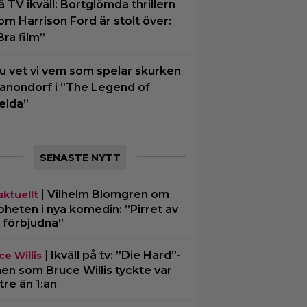
å TV ikväll: Bortglömda thrillern
om Harrison Ford är stolt över:
Bra film”
u vet vi vem som spelar skurken
anondorf i ”The Legend of
elda”
SENASTE NYTT
|
Vilhelm Blomgren om
aktuellt
oheten i nya komedin: ”Pirret av
 förbjudna”
|
Ikväll på tv: ”Die Hard”-
ce Willis
men som Bruce Willis tyckte var
tre än 1:an