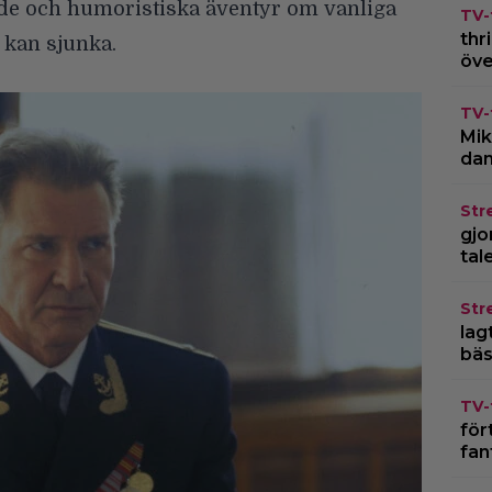
nde och humoristiska äventyr om vanliga
TV-
thr
 kan sjunka.
öve
TV-
Mik
dan
Str
gjo
tal
Str
lagt
bäs
TV-
för
fan