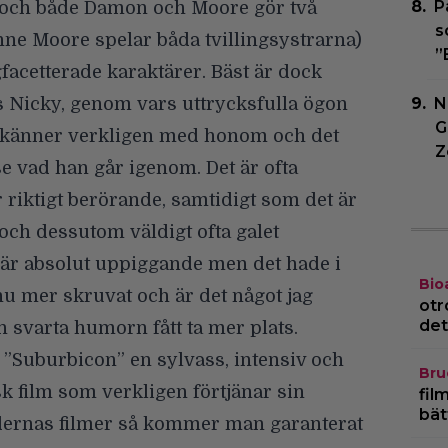
P
t och både Damon och Moore gör två
s
anne Moore spelar båda tvillingsystrarna)
”
facetterade karaktärer. Bäst är dock
 Nicky, genom vars uttrycksfulla ögon
N
G
ag känner verkligen med honom och det
Z
 se vad han går igenom. Det är ofta
 riktigt berörande, samtidigt som det är
och dessutom väldigt ofta galet
 är absolut uppiggande men det hade i
Bio
nu mer skruvat och är det något jag
otr
det
en svarta humorn fått ta mer plats.
”Suburbicon” en sylvass, intensiv och
Bru
sk film som verkligen förtjänar sin
fil
bät
dernas filmer så kommer man garanterat