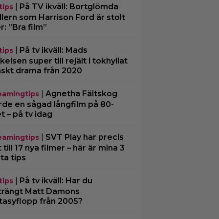
|
På TV ikväll: Bortglömda
tips
illern som Harrison Ford är stolt
r: ”Bra film”
|
På tv ikväll: Mads
tips
kelsen super till rejält i tokhyllat
skt drama från 2020
|
Agnetha Fältskog
eamingtips
rde en sågad långfilm på 80-
et – på tv idag
|
SVT Play har precis
eamingtips
 till 17 nya filmer – här är mina 3
ta tips
|
På tv ikväll: Har du
tips
trängt Matt Damons
tasyflopp från 2005?