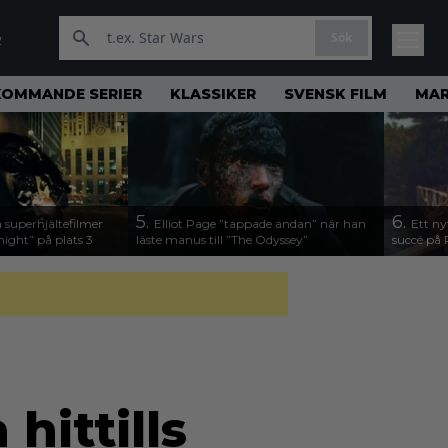
Sök
R
KOMMANDE SERIER
KLASSIKER
SVENSK FILM
MAR
5.
6.
 superhjältefilmer
Elliot Page ”tappade andan” när han
Ett ny
night” på plats 3
läste manus till ”The Odyssey”
succé på 
hittills