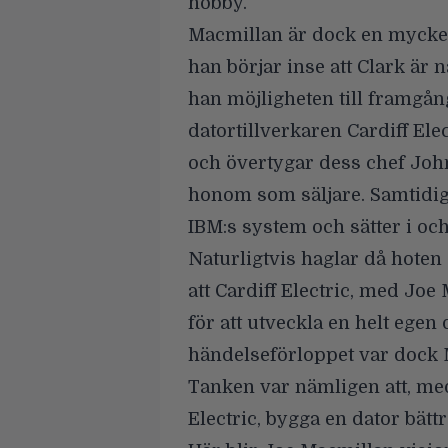
hobby.
Macmillan är dock en mycket
han börjar inse att Clark är nå
han möjligheten till framgång.
datortillverkaren Cardiff Ele
och övertygar dess chef John
honom som säljare. Samtidigt
IBM:s system och sätter i oc
Naturligtvis haglar då hoten
att Cardiff Electric, med Joe 
för att utveckla en helt egen 
händelseförloppet var dock M
Tanken var nämligen att, med
Electric, bygga en dator bättr