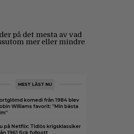
uder på det mesta av vad
essutom mer eller mindre
MEST LÄST NU
ortglömd komedi från 1984 blev
obin Williams favorit: ”Min bästa
ilm”
u på Netflix: Tidlös krigsklassiker
rån 1961 fick fullpott