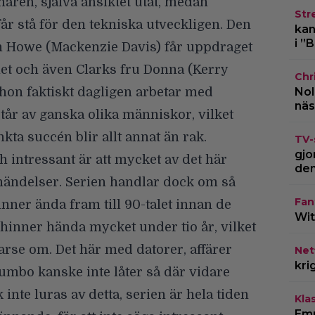
nären, själva ansiktet utåt, medan
Str
år stå för den tekniska utveckligen. Den
kan
i ”
n Howe (Mackenzie Davis) får uppdraget
met och även Clarks fru Donna (Kerry
Chr
t hon faktiskt dagligen arbetar med
Nol
näs
tår av ganska olika människor, vilket
nkta succén blir allt annat än rak.
TV-
gjo
 intressant är att mycket av det här
den
 händelser. Serien handlar dock om så
Fan
nner ända fram till 90-talet innan de
Wit
 hinner hända mycket under tio år, vilket
 varse om. Det här med datorer, affärer
Netf
kri
mbo kanske inte låter så där vidare
inte luras av detta, serien är hela tiden
Kla
Emp