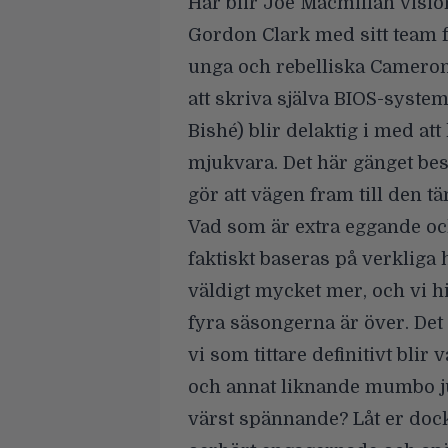
Här blir Joe Macmillan visio
Gordon Clark med sitt team f
unga och rebelliska Camero
att skriva själva BIOS-syste
Bishé) blir delaktig i med at
mjukvara. Det här gänget bes
gör att vägen fram till den tä
Vad som är extra eggande och
faktiskt baseras på verkliga
väldigt mycket mer, och vi hi
fyra säsongerna är över. Det
vi som tittare definitivt blir
och annat liknande mumbo ju
värst spännande? Låt er dock 