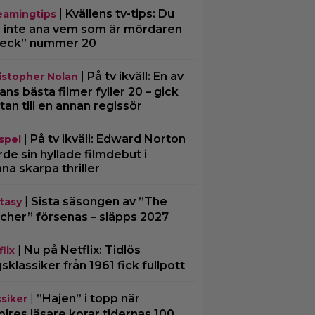
|
Kvällens tv-tips: Du
eamingtips
 inte ana vem som är mördaren
Beck” nummer 20
|
På tv ikväll: En av
istopher Nolan
ans bästa filmer fyller 20 – gick
tan till en annan regissör
|
På tv ikväll: Edward Norton
spel
rde sin hyllade filmdebut i
na skarpa thriller
|
Sista säsongen av ”The
tasy
cher” försenas – släpps 2027
|
Nu på Netflix: Tidlös
lix
gsklassiker från 1961 fick fullpott
|
”Hajen” i topp när
ssiker
ires läsare korar tidernas 100