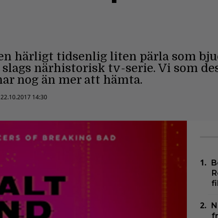
en härligt tidsenlig liten pärla som bj
slags närhistorisk tv-serie. Vi som d
har nog än mer att hämta.
:
22.10.2017 14:30
B
R
f
N
f