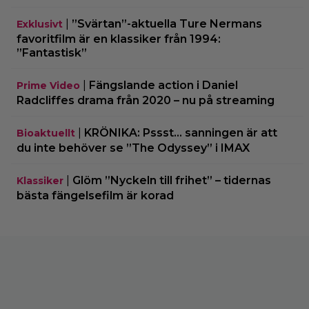
|
”Svärtan”-aktuella Ture Nermans
Exklusivt
favoritfilm är en klassiker från 1994:
”Fantastisk”
|
Fängslande action i Daniel
Prime Video
Radcliffes drama från 2020 – nu på streaming
|
KRÖNIKA: Pssst… sanningen är att
Bioaktuellt
du inte behöver se ”The Odyssey” i IMAX
|
Glöm ”Nyckeln till frihet” – tidernas
Klassiker
bästa fängelsefilm är korad