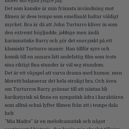
möter sitt egna yngre jag.
Det som kanske är min främsta invändning mot
filmen är dess tempo som emellanåt haltar väldigt
mycket. Bra är då att John Turturro kliver in som
den extremt högljudde, jobbige men ändå
karismatiske Barry och gör det energiskt på ett
klassiskt Turturro-manér. Han tillför syre och
komik till en annars lätt andefattig film som trots
sina riktigt fina stunder är väl seg stundom.
Det är ett vågspel att varva drama med humor, men
Moretti balanserar det hela otroligt bra. Och även
om Turturros Barry gränsar till att nästan bli
karikatyrisk så finns en sympatisk ådra i karaktären
som alltså också lyfter filmen från att i tempo dala
helt.
”Mia Madre” är en melodramatisk och något