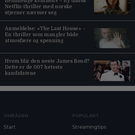
hemmelige kvinnen» – ny dansk
Netflix-thriller med norske
stjerner nærmer seg
Anmeldelse: «The Last House» –
En thriller som mangler både
atmosfære og spenning
Hvem blir den neste James Bond?
Dette er de 007 heteste
kandidatene
Moviezine footer navigation
OMRÅDEN
POPULÄRT
Start
Streamingtips