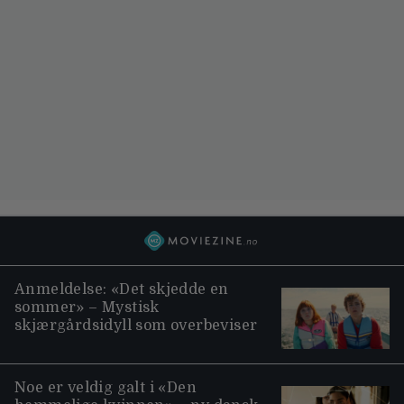
Anmeldelse: «Det skjedde en
sommer» – Mystisk
skjærgårdsidyll som overbeviser
Noe er veldig galt i «Den