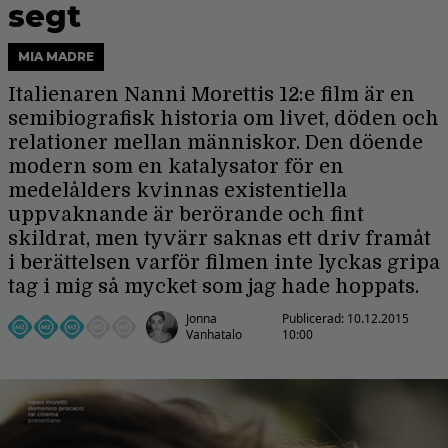
segt
MIA MADRE
Italienaren Nanni Morettis 12:e film är en
semibiografisk historia om livet, döden och
relationer mellan människor. Den döende
modern som en katalysator för en
medelålders kvinnas existentiella
uppvaknande är berörande och fint
skildrat, men tyvärr saknas ett driv framåt
i berättelsen varför filmen inte lyckas gripa
tag i mig så mycket som jag hade hoppats.
Jonna
Publicerad:
10.12.2015
Vanhatalo
10:00