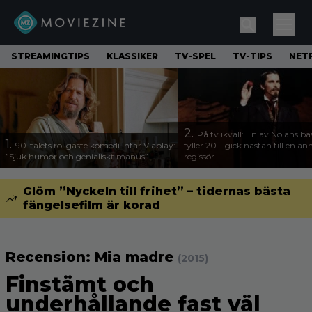
STREAMINGTIPS
KLASSIKER
TV-SPEL
TV-TIPS
NETF
2.
På tv ikväll: En av Nolans bä
1.
90-talets roligaste komedi intar Viaplay:
fyller 20 – gick nästan till en a
”Sjuk humor och genialiskt manus”
regissör
Glöm ”Nyckeln till frihet” – tidernas bästa
fängelsefilm är korad
Recension: Mia madre
(2015)
Finstämt och
underhållande fast väl