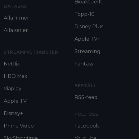
Bioaktuellt
DATABAS
Topp-10
Alla filmer
Disney Plus
Alla serier
Apple TV+
Streaming
STREAMINGTJÄNSTER
Netflix
Fantasy
HBO Max
BESTÄLL
Viaplay
RSS-feed
Apple TV
Disney+
FÖLJ OSS
Prime Video
Facebook
SkyShowtime
Youtube