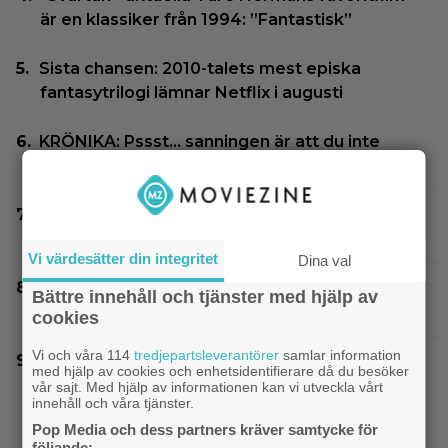
är en klassiker från 1994: ”Fantastisk”
Sista chansen: 2010-talets mest episka
fantasytrilogi lämnar Netflix i augusti
KRÖNIKA: Pssst… sanningen är att du inte
behöver se ”The Odyssey” i IMAX
Efter 25 Beckfilmer – Anna Asp hoppas nya
filmen blir en snackis
Vi värdesätter din integritet
Dina val
Christopher Nolans favoritkomedi är hyllad
Bättre innehåll och tjänster med hjälp av
kultrulle från 1987
cookies
Vi och våra 114
tredjepartsleverantörer
samlar information
Bortglömd komedi från 1984 blev Robin
med hjälp av cookies och enhetsidentifierare då du besöker
Williams favorit: ”Min bästa film”
vår sajt. Med hjälp av informationen kan vi utveckla vårt
innehåll och våra tjänster.
Pop Media och dess partners kräver samtycke för
följande: