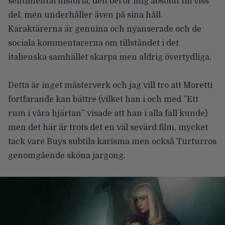
sentimental historia, den berör mig absolut till viss
del, men underhåller även på sina håll.
Karaktärerna är genuina och nyanserade och de
sociala kommentarerna om tillståndet i det
italienska samhället skarpa men aldrig övertydliga.
Detta är inget mästerverk och jag vill tro att Moretti
fortfarande kan bättre (vilket han i och med ”Ett
rum i våra hjärtan” visade att han i alla fall kunde)
men det här är trots det en väl sevärd film, mycket
tack vare
Buys
subtila karisma men också Turturros
genomgående sköna jargong.