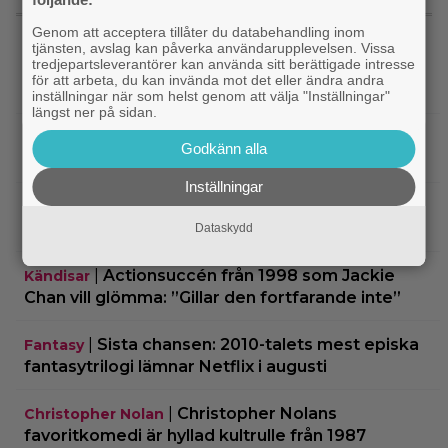
SENASTE NYTT
Genom att acceptera tillåter du databehandling inom
tjänsten, avslag kan påverka användarupplevelsen. Vissa
tredjepartsleverantörer kan använda sitt berättigade intresse
|
Guy Ritchies nya film släpps
Digitalpremiär
för att arbeta, du kan invända mot det eller ändra andra
digitalt men sågas: ”Actionfattig och tråkig”
inställningar när som helst genom att välja "Inställningar"
längst ner på sidan.
|
Ikväll på tv: Kika in en ”perfekt” thriller
Klassiker
Godkänn alla
med 8,4 på IMDb
Inställningar
|
2 säsonger av brittisk deckare
Streamingtips
kommer till SVT Play – baserad på svensk bok
Dataskydd
|
Actionsuccén från 1998 som Jackie
Kändisar
Chan vill glömma: ”Gillar den fortfarande inte”
|
Sista chansen: 2010-talets mest episka
Fantasy
fantasytrilogi lämnar Netflix i augusti
|
Christopher Nolans
Christopher Nolan
favoritkomedi är hyllad kultrulle från 1987