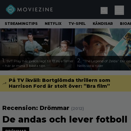
STREAMINGTIPS
NETFLIX
TV-SPEL
KÄNDISAR
BIOA
1.
2.
SVT Play har precis lagt till 17 nya filmer
”The Legend of Zelda” blir e
– här är mina 3 bästa tips
Neills sista roller
På TV ikväll: Bortglömda thrillern som
Harrison Ford är stolt över: ”Bra film”
Recension: Drömmar
(2012)
De andas och lever fotboll