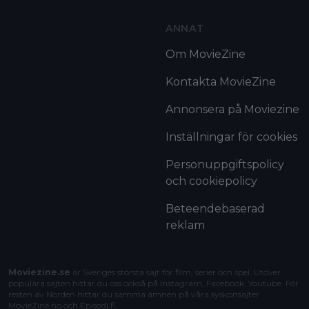
ANNAT
Om MovieZine
Kontakta MovieZine
Annonsera på Moviezine
Inställningar för cookies
Personuppgiftspolicy
och cookiepolicy
Beteendebaserad
reklam
Moviezine.se
är Sveriges största sajt för film, serier och spel. Utöver
populära sajten hittar du oss också på Instagram, Facebook, Youtube. För
resten av Norden hittar du samma ämnen på våra syskonsajter
MovieZine.no
och
Episodi.fi
.