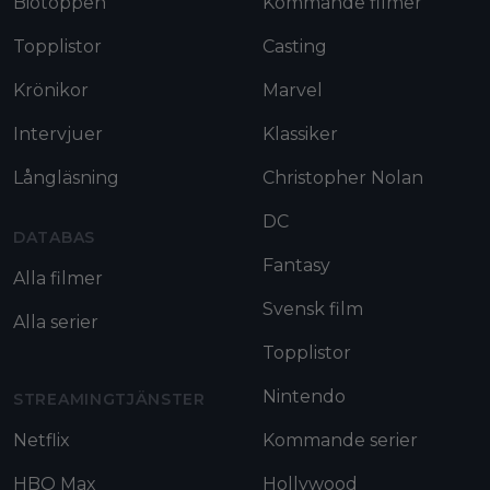
Biotoppen
Kommande filmer
Topplistor
Casting
Krönikor
Marvel
Intervjuer
Klassiker
Långläsning
Christopher Nolan
DC
DATABAS
Fantasy
Alla filmer
Svensk film
Alla serier
Topplistor
Nintendo
STREAMINGTJÄNSTER
Netflix
Kommande serier
HBO Max
Hollywood