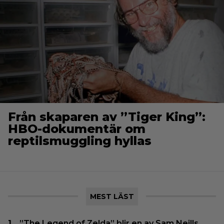
Från skaparen av ”Tiger King”:
HBO-dokumentär om
reptilsmuggling hyllas
MEST LÄST
”The Legend of Zelda” blir en av Sam Neills