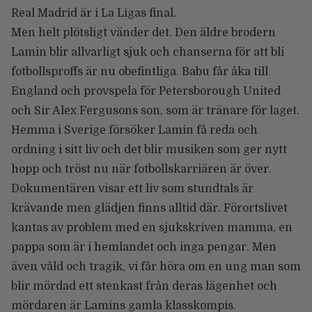
Real Madrid är i La Ligas final.
Men helt plötsligt vänder det. Den äldre brodern
Lamin blir allvarligt sjuk och chanserna för att bli
fotbollsproffs är nu obefintliga. Babu får åka till
England och provspela för Petersborough United
och Sir Alex Fergusons son, som är tränare för laget.
Hemma i Sverige försöker Lamin få reda och
ordning i sitt liv och det blir musiken som ger nytt
hopp och tröst nu när fotbollskarriären är över.
Dokumentären visar ett liv som stundtals är
krävande men glädjen finns alltid där. Förortslivet
kantas av problem med en sjukskriven mamma, en
pappa som är i hemlandet och inga pengar. Men
även våld och tragik, vi får höra om en ung man som
blir mördad ett stenkast från deras lägenhet och
mördaren är Lamins gamla klasskompis.