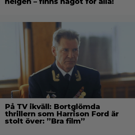
helgen – finns något för alla!
På TV ikväll: Bortglömda
thrillern som Harrison Ford är
stolt över: ”Bra film”