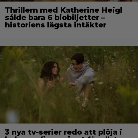
Thrillern med Katherine Heigl
sålde bara 6 biobiljetter –
historiens lägsta intäkter
3 nya tv-serier redo att plöja i