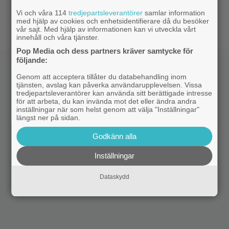
|
Netflix har lagt ned David Finchers
Netflix
Vi och våra 114
tredjepartsleverantörer
samlar information
amerikanska ”Squid Game”-spinoff
med hjälp av cookies och enhetsidentifierare då du besöker
vår sajt. Med hjälp av informationen kan vi utveckla vårt
innehåll och våra tjänster.
Pop Media och dess partners kräver samtycke för
följande:
Genom att acceptera tillåter du databehandling inom
tjänsten, avslag kan påverka användarupplevelsen. Vissa
tredjepartsleverantörer kan använda sitt berättigade intresse
för att arbeta, du kan invända mot det eller ändra andra
inställningar när som helst genom att välja "Inställningar"
längst ner på sidan.
Godkänn alla
Inställningar
Dataskydd