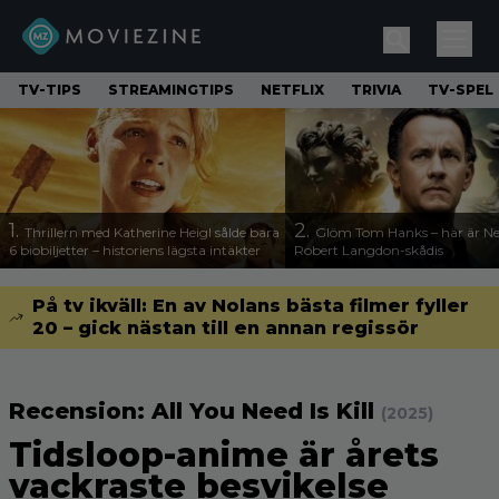
TV-TIPS
STREAMINGTIPS
NETFLIX
TRIVIA
TV-SPEL
1.
2.
Thrillern med Katherine Heigl sålde bara
Glöm Tom Hanks – här är Net
6 biobiljetter – historiens lägsta intäkter
Robert Langdon-skådis
På tv ikväll: En av Nolans bästa filmer fyller
20 – gick nästan till en annan regissör
Recension: All You Need Is Kill
(2025)
Tidsloop-anime är årets
vackraste besvikelse