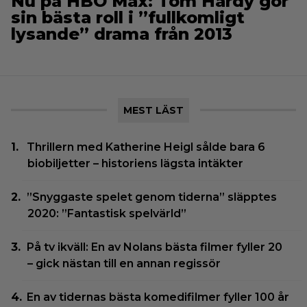
Nu på HBO Max: Tom Hardy gör
sin bästa roll i ”fullkomligt
lysande” drama från 2013
MEST LÄST
Thrillern med Katherine Heigl sålde bara 6
biobiljetter – historiens lägsta intäkter
”Snyggaste spelet genom tiderna” släpptes
2020: ”Fantastisk spelvärld”
På tv ikväll: En av Nolans bästa filmer fyller 20
– gick nästan till en annan regissör
En av tidernas bästa komedifilmer fyller 100 år