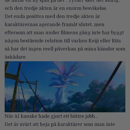
de hittar en ny spin på det”. Tyvärr sker det aldrig,
och den tredje akten är en enorm besvikelse.
Det enda positiva med den tredje akten är
karaktärernas agerande framåt slutet, men
eftersom att man under filmens gång inte har byggt
någon bestående relation till varken Keiji eller Rita
så har det ingen reell påverkan på mina känslor som
åskådare.
När AI kanske hade gjort ett bättre jobb…
Det är svårt att heja på karaktärer som man inte