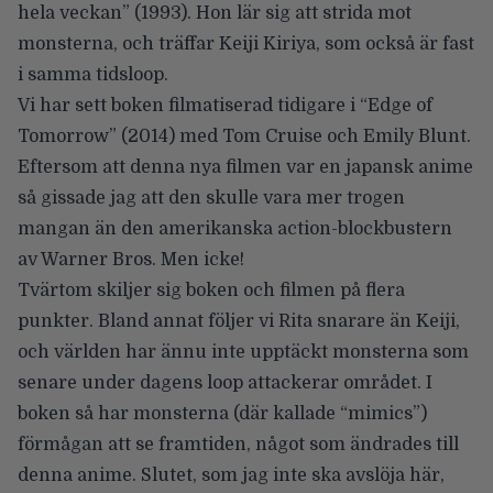
hela veckan” (1993). Hon lär sig att strida mot
monsterna, och träffar Keiji Kiriya, som också är fast
i samma tidsloop.
Vi har sett boken filmatiserad tidigare i “Edge of
Tomorrow” (2014) med
Tom Cruise
och
Emily Blunt
.
Eftersom att denna nya filmen var en japansk anime
så gissade jag att den skulle vara mer trogen
mangan än den amerikanska action-blockbustern
av Warner Bros. Men icke!
Tvärtom skiljer sig boken och filmen på flera
punkter. Bland annat följer vi Rita snarare än Keiji,
och världen har ännu inte upptäckt monsterna som
senare under dagens loop attackerar området. I
boken så har monsterna (där kallade “mimics”)
förmågan att se framtiden, något som ändrades till
denna anime. Slutet, som jag inte ska avslöja här,