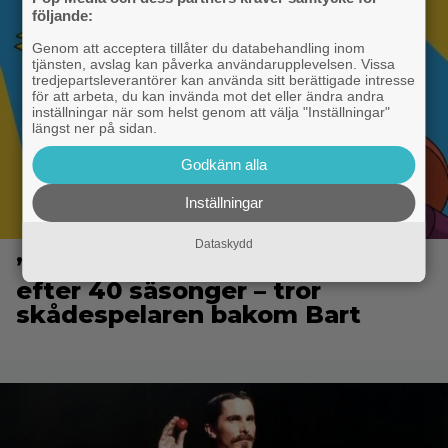
följande:
Genom att acceptera tillåter du databehandling inom
tjänsten, avslag kan påverka användarupplevelsen. Vissa
tredjepartsleverantörer kan använda sitt berättigade intresse
för att arbeta, du kan invända mot det eller ändra andra
inställningar när som helst genom att välja "Inställningar"
längst ner på sidan.
Godkänn alla
Inställningar
Dataskydd
”The Simpsons” kan ta slut
efter 40 säsonger – tror
skådespelaren bakom Bart