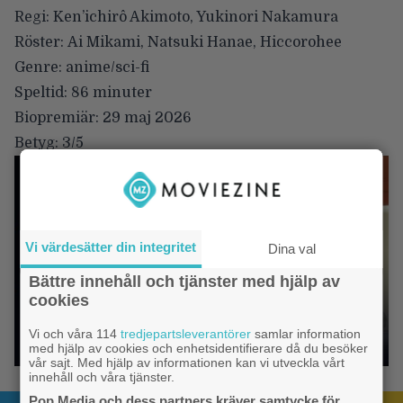
Regi:
Ken’ichirô Akimoto, Yukinori Nakamura
Röster:
Ai Mikami, Natsuki Hanae, Hiccorohee
Genre:
anime/sci-fi
Speltid:
86 minuter
Biopremiär:
29 maj 2026
Betyg:
3/5
Vi värdesätter din integritet
Dina val
Bättre innehåll och tjänster med hjälp av
cookies
Vi och våra 114
tredjepartsleverantörer
samlar information
med hjälp av cookies och enhetsidentifierare då du besöker
vår sajt. Med hjälp av informationen kan vi utveckla vårt
innehåll och våra tjänster.
Pop Media och dess partners kräver samtycke för