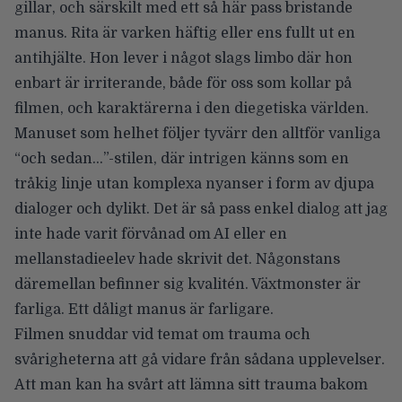
gillar, och särskilt med ett så här pass bristande
manus. Rita är varken häftig eller ens fullt ut en
antihjälte. Hon lever i något slags limbo där hon
enbart är irriterande, både för oss som kollar på
filmen, och karaktärerna i den diegetiska världen.
Manuset som helhet följer tyvärr den alltför vanliga
“och sedan…”-stilen, där intrigen känns som en
tråkig linje utan komplexa nyanser i form av djupa
dialoger och dylikt. Det är så pass enkel dialog att jag
inte hade varit förvånad om AI eller en
mellanstadieelev hade skrivit det. Någonstans
däremellan befinner sig kvalitén. Växtmonster är
farliga. Ett dåligt manus är farligare.
Filmen snuddar vid temat om trauma och
svårigheterna att gå vidare från sådana upplevelser.
Att man kan ha svårt att lämna sitt trauma bakom