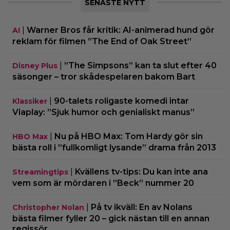
SENASTE NYTT
|
Warner Bros får kritik: AI-animerad hund gör
AI
reklam för filmen ”The End of Oak Street”
|
”The Simpsons” kan ta slut efter 40
Disney Plus
säsonger – tror skådespelaren bakom Bart
|
90-talets roligaste komedi intar
Klassiker
Viaplay: ”Sjuk humor och genialiskt manus”
|
Nu på HBO Max: Tom Hardy gör sin
HBO Max
bästa roll i ”fullkomligt lysande” drama från 2013
|
Kvällens tv-tips: Du kan inte ana
Streamingtips
vem som är mördaren i ”Beck” nummer 20
|
På tv ikväll: En av Nolans
Christopher Nolan
bästa filmer fyller 20 – gick nästan till en annan
regissör