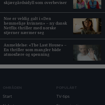
skjærgårdsidyll som overbeviser
Noe er veldig galt i «Den
hemmelige kvinnen» – ny dansk
Netflix-thriller med norske
stjerner nærmer seg
Anmeldelse: «The Last House» –
En thriller som mangler både
atmosfære og spenning
Moviezine footer navigation
OMRÅDEN
POPULÄRT
Start
TV-tips