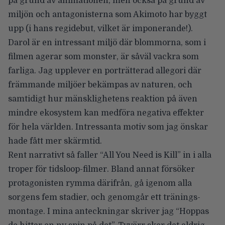
på grund av animationen, men också på grund av
miljön och antagonisterna som Akimoto har byggt
upp (i hans regidebut, vilket är imponerande!).
Darol är en intressant miljö där blommorna, som i
filmen agerar som monster, är såväl vackra som
farliga. Jag upplever en porträtterad allegori där
främmande miljöer bekämpas av naturen, och
samtidigt hur mänsklighetens reaktion på även
mindre ekosystem kan medföra negativa effekter
för hela världen. Intressanta motiv som jag önskar
hade fått mer skärmtid.
Rent narrativt så faller “All You Need is Kill” in i alla
troper för tidsloop-filmer. Bland annat försöker
protagonisten rymma därifrån, gå igenom alla
sorgens fem stadier, och genomgår ett tränings-
montage. I mina anteckningar skriver jag “Hoppas