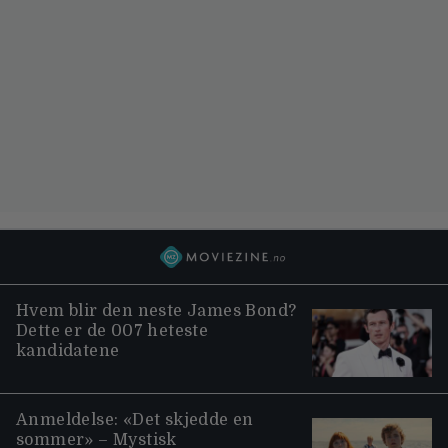
Hvem blir den neste James Bond?
Dette er de 007 heteste
kandidatene
Anmeldelse: «Det skjedde en
sommer» – Mystisk