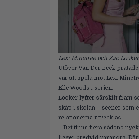
Lexi Minetree och Zac Looker 
Utöver Van Der Beek pratade
var att spela mot
Lexi Minetr
Elle Woods i serien.
Looker lyfter särskilt fram 
skåp i skolan – scener som 
relationerna utvecklas.
– Det finns flera sådana nyc
ligger bredvid varandra. Där 