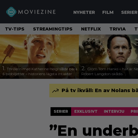
NYHETER
FILM
SERIER
TV-TIPS
STREAMINGTIPS
NETFLIX
TRIVIA
T
1.
2.
Thrillern med Katherine Heigl sålde bara
Glöm Tom Hanks – här är Net
6 biobiljetter – historiens lägsta intäkter
Robert Langdon-skådis
På tv ikväll: En av Nolans b
SERIER
EXKLUSIVT
INTERVJU
PRI
”En underb