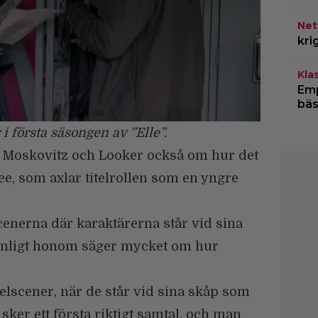
Netf
kri
Kla
Emp
bäs
i första säsongen av ”Elle”.
 Moskovitz och Looker också om hur det
ee
, som axlar titelrollen som en yngre
scenerna där karaktärerna står vid sina
enligt honom säger mycket om hur
kelscener, när de står vid sina skåp som
sker ett första riktigt samtal, och man