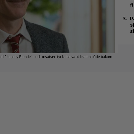
f
P
s
s
ill "Legally Blonde" - och insatsen tycks ha varit lika fin både bakom