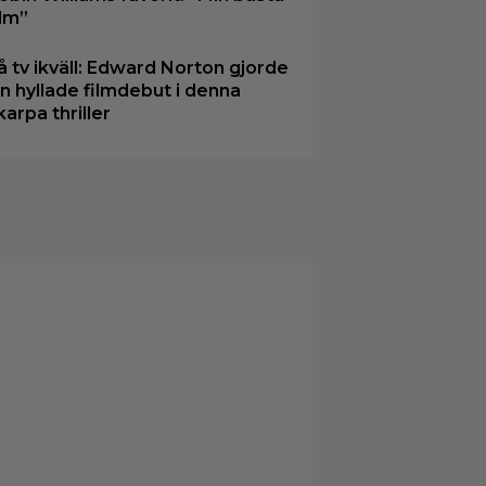
ilm”
å tv ikväll: Edward Norton gjorde
in hyllade filmdebut i denna
karpa thriller