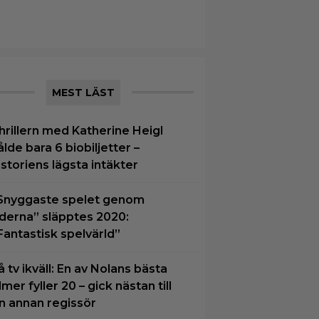
MEST LÄST
hrillern med Katherine Heigl
ålde bara 6 biobiljetter –
istoriens lägsta intäkter
Snyggaste spelet genom
iderna” släpptes 2020:
Fantastisk spelvärld”
å tv ikväll: En av Nolans bästa
ilmer fyller 20 – gick nästan till
n annan regissör