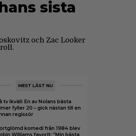
hans sista
oskovitz och Zac Looker
oll.
MEST LÄST NU
å tv ikväll: En av Nolans bästa
ilmer fyller 20 – gick nästan till en
nnan regissör
ortglömd komedi från 1984 blev
obin Williams favorit: ”Min bästa