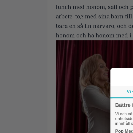
lunch med honom, satt och pr
arbete, tog med sina barn til
bara en så fin närvaro, och d
honom och ha honom med i s
Vi 
Bättre 
Vi och v
enhetside
innehåll o
Pop Medi