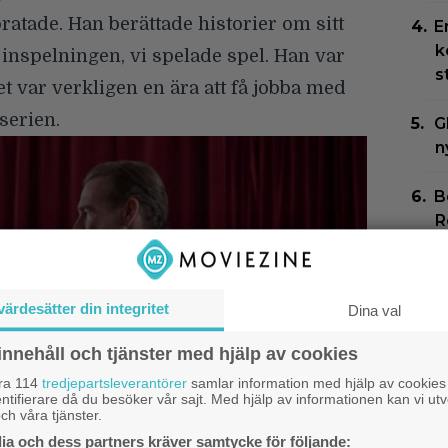
atade. Han berättade historier om sitt
E
k
l inspelningen, vi spelade spel. Han var
s
et var verkligen en ära att få jobba med
erien.
G
n
B
R
f
P
värdesätter din integritet
Dina val
g
d
innehåll och tjänster med hjälp av cookies
åra 114
tredjepartsleverantörer
samlar information med hjälp av cookies
N
ntifierare då du besöker vår sajt. Med hjälp av informationen kan vi utv
s
ch våra tjänster.
l
a och dess partners kräver samtycke för följande: