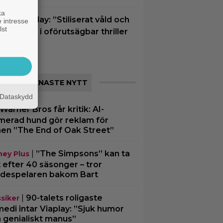
ka
u på Viaplay: ”Stiliserat våld och
 intresse
lst
apskratt” i oförutsägbar thriller
rån 2008
SENASTE NYTT
Dataskydd
Warner Bros får kritik: AI-
merad hund gör reklam för
men ”The End of Oak Street”
|
”The Simpsons” kan ta
ney Plus
t efter 40 säsonger – tror
despelaren bakom Bart
|
90-talets roligaste
ssiker
edi intar Viaplay: ”Sjuk humor
 genialiskt manus”