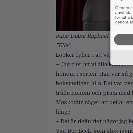
Genom att
användaru
för att a
genom att
June Diane Raphael och Jame
”Elle”.
Looker fyller i att Van Der 
– Jag tror att vi alla känner 
honom i serien. Han var så 
bokstavligen alla. Det var ve
träffa honom och prata med
Moskovitz säger att det är e
länge.
– Det är definitivt något jag
Van Der Beek, som slog igeno