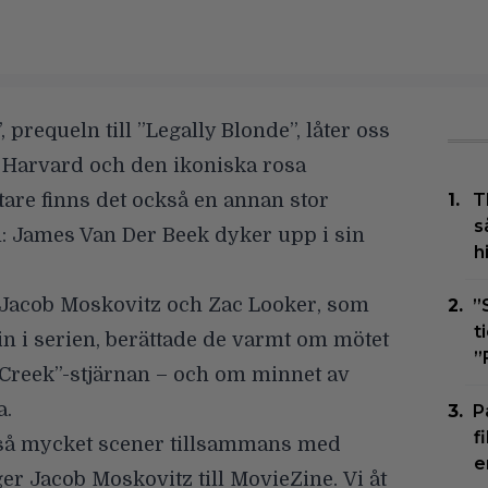
 prequeln till ”Legally Blonde”, låter oss
 Harvard och den ikoniska rosa
are finns det också en annan stor
T
s
n:
James Van Der Beek
dyker upp i sin
h
Jacob Moskovitz
och
Zac Looker
, som
”
t
in i serien, berättade de varmt om mötet
”
Creek”-stjärnan – och om minnet av
a.
P
f
 så mycket scener tillsammans med
e
r Jacob Moskovitz till MovieZine. Vi åt