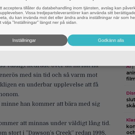
 acceptera tillåter du databehandling inom tjänsten, avslag kan påver
N
pplevelsen. Vissa tredjepartsleverantörer kan använda sitt berättigade
rbeta, du kan invända mot det eller ändra andra inställningar när som he
g
 välja "Inställningar" längst ner på sidan.
f
s Van Der Beek i första säsongen av
Inställningar
Godkänn alla
Beek gjorde avtryck på hela ensemblen.
oss väldigt hedrade över att ha fått ha
|
AI
ani
generös med sin tid och så varm mot
fil
rkligen en underbar upplevelse att få
Dis
 honom.
slu
tt minne han kommer att bära med sig
skå
Kla
 kommer att minnas under väldigt lång tid.
kom
och
m stort i ”Dawson’s Creek” redan 1998,