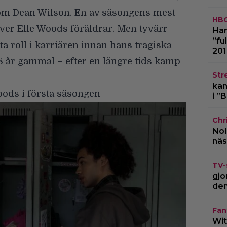
 som Dean Wilson. En av säsongens mest
HB
över Elle Woods föräldrar. Men tyvärr
Har
”fu
sta roll i karriären innan hans tragiska
201
 48 år gammal – efter en längre tids kamp
Str
kan
ods i första säsongen
i ”
Chr
Nol
näs
TV-
gjo
den
Fan
Wit