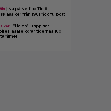
|
Nu på Netflix: Tidlös
lix
gsklassiker från 1961 fick fullpott
|
”Hajen” i topp när
ssiker
ires läsare korar tidernas 100
ta filmer