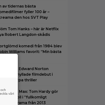
n av tidernas bästa
omedifilmer fyller 100 år –
treama den hos SVT Play
löm Tom Hanks – här är Netflix
ya Robert Langdon-skådis
ortglömd komedi från 1984 blev
obin Williams favorit: ”Min bästa
ilm”
å tv ikväll: Edward Norton
jorde sin hyllade filmdebut i
enna skarpa thriller
 och
u på HBO Max: Tom Hardy gör
eckla vårt
in bästa roll i ”fullkomligt
ysande” drama från 2013