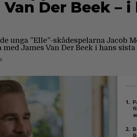
Van Der Beek – i 
de unga ”Elle”-skådespelarna Jacob M
a med James Van Der Beek i hans sista r
00
P
f
a
B
R