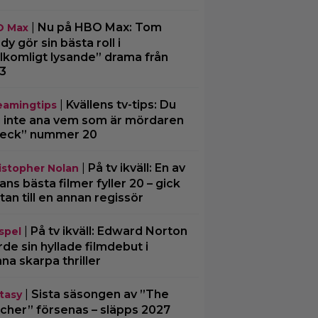
|
Nu på HBO Max: Tom
O Max
dy gör sin bästa roll i
llkomligt lysande” drama från
3
|
Kvällens tv-tips: Du
eamingtips
 inte ana vem som är mördaren
Beck” nummer 20
|
På tv ikväll: En av
istopher Nolan
ans bästa filmer fyller 20 – gick
tan till en annan regissör
|
På tv ikväll: Edward Norton
spel
rde sin hyllade filmdebut i
na skarpa thriller
|
Sista säsongen av ”The
tasy
cher” försenas – släpps 2027