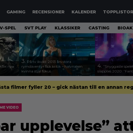
GAMING
RECENSIONER
KALENDER
TOPPLISTO
V-SPEL
SVT PLAY
KLASSIKER
CASTING
BIOAK
3.
På tv ikväll: 2013 års stora
4.
flix nya
rymdäventyr fick kritik – halvnaken
”Snyggaste spele
kvinna stjäl fokus
släpptes 2020: ”Fanta
ästa filmer fyller 20 – gick nästan till en annan re
ME VIDEO
ar upplevelse” at