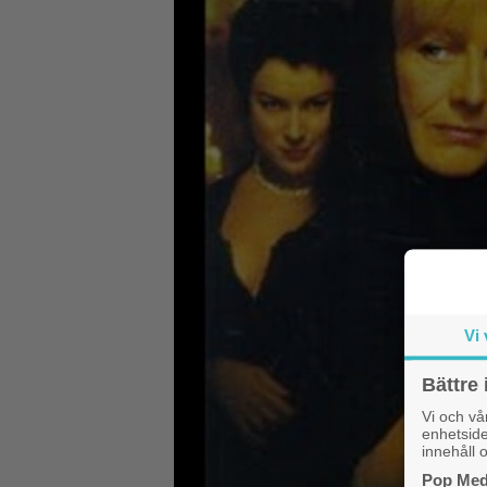
Vi 
Bättre 
Vi och v
enhetside
innehåll o
Pop Medi