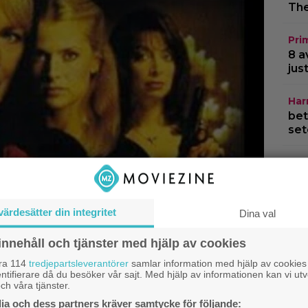
The
Pri
8 a
jus
Har
bet
set
Kom
Sto
sci-
värdesätter din integritet
Dina val
Kom
Sad
innehåll och tjänster med hjälp av cookies
se 
åra 114
tredjepartsleverantörer
samlar information med hjälp av cookies
ntifierare då du besöker vår sajt. Med hjälp av informationen kan vi utv
ch våra tjänster.
a och dess partners kräver samtycke för följande: