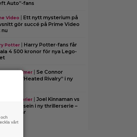
ft Auto”-fans
|
Ett nytt mysterium på
me Video
vsnitt gör succé på Prime Video
t nu
|
Harry Potter-fans får
ry Potter
ala 4 500 kronor för nya Lego-
et
|
Se Connor
mande filmer
rrie från ”Heated Rivalry” i ny
fi-thriller
|
Joel Kinnaman vs
mande serier
dam Hussein i ny thrillerserie –
trailern här
 och
eckla vårt