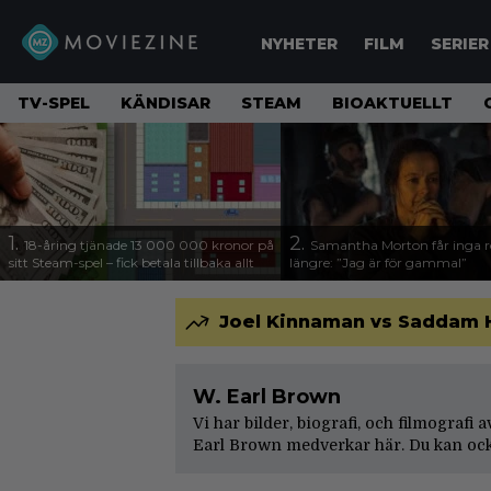
NYHETER
FILM
SERIER
TV-SPEL
KÄNDISAR
STEAM
BIOAKTUELLT
1.
2.
18-åring tjänade 13 000 000 kronor på
Samantha Morton får inga ro
sitt Steam-spel – fick betala tillbaka allt
längre: ”Jag är för gammal”
Joel Kinnaman vs Saddam Hus
W. Earl Brown
Vi har bilder, biografi, och filmografi 
Earl Brown medverkar här. Du kan ock