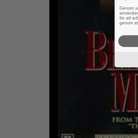
Genom att
användaru
för att a
genom att