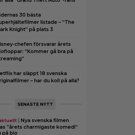
ör alla ”Grand Theft Auto”-fans
idernas 30 bästa
uperhjältefilmer listade – ”The
ark Knight” på plats 3
isney-chefen försvarar årets
iofloppar: ”Kommer gå bra på
treaming”
etflix har släppt 18 svenska
riginalfilmer – har du koll på alla?
SENASTE NYTT
|
Nya svenska filmen
aktuellt
las ”årets charmigaste komedi”
u på bio