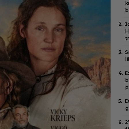
k
b
J
H
t
S
l
E
b
p
E
g
2