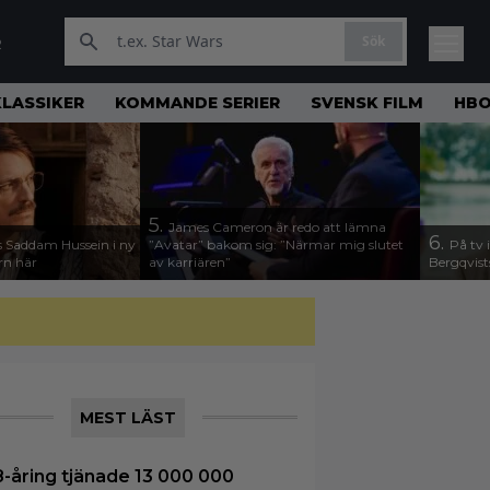
Sök
R
KLASSIKER
KOMMANDE SERIER
SVENSK FILM
HBO
5.
James Cameron är redo att lämna
6.
 Saddam Hussein i ny
”Avatar” bakom sig: ”Närmar mig slutet
På tv 
ern här
av karriären”
Bergqvist
MEST LÄST
8-åring tjänade 13 000 000