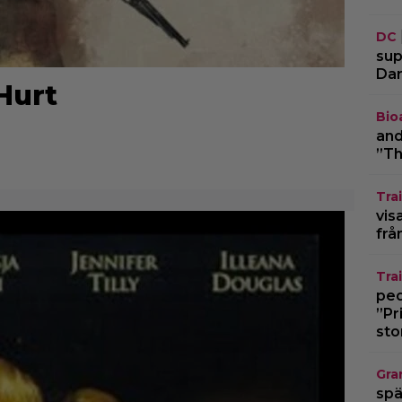
DC
sup
Dar
Hurt
Bio
and
”Th
Trai
vis
frå
Trai
pedo
”Pr
sto
Gra
spä