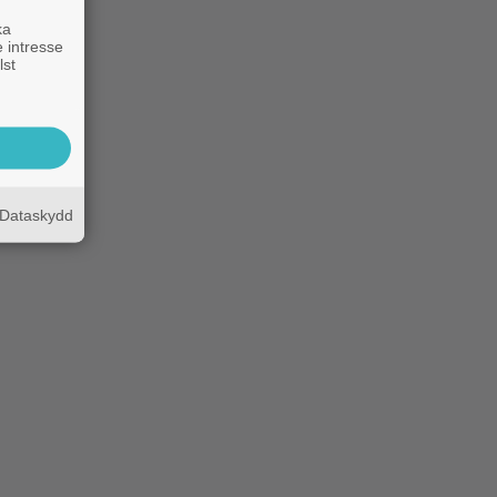
ka
 intresse
lst
Dataskydd