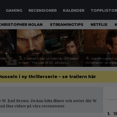
GAMING
RECENSIONER
KALENDER
TOPPLISTO
CHRISTOPHER NOLAN
STREAMINGTIPS
NETFLIX
3.
4.
ller
Experter väljer ut tidernas 100 bästa
Joel Kinnaman vs
tv-spel: ”The Last of Us” på plats 2
thrillerserie – se trail
sein i ny thrillerserie – se trailern här
av W. Earl Brown. Du kan hitta filmer och serier där W.
så läsa vidare på våra
recensioner
.
1