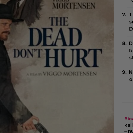
f
T
s
D
D
b
s
N
o
Bio
kal
– n