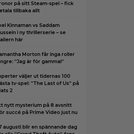
ronor på sitt Steam-spel – fick
etala tillbaka allt
oel Kinnaman vs Saddam
ussein i ny thrillerserie – se
railern här
amantha Morton får inga roller
ängre: ”Jag är för gammal”
xperter väljer ut tidernas 100
ästa tv-spel: ”The Last of Us” på
lats 2
tt nytt mysterium på 8 avsnitt
ör succé på Prime Video just nu
7 augusti blir en spännande dag