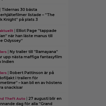
|
Tidernas 30 bästa
erhjältefilmer listade – ”The
k Knight” på plats 3
|
Elliot Page ”tappade
aktuellt
an” när han läste manus till
e Odyssey”
|
Ny trailer till ”Ramayana”
lers
ar upp nästa maffiga fantasyfilm
n Indien
|
Robert Pattinson är på
lers
filjakt i trailern för
imetime” – kan bli en av höstens
ra snackisar
|
27 augusti blir en
nd Theft Auto
nnande dag för alla ”Grand