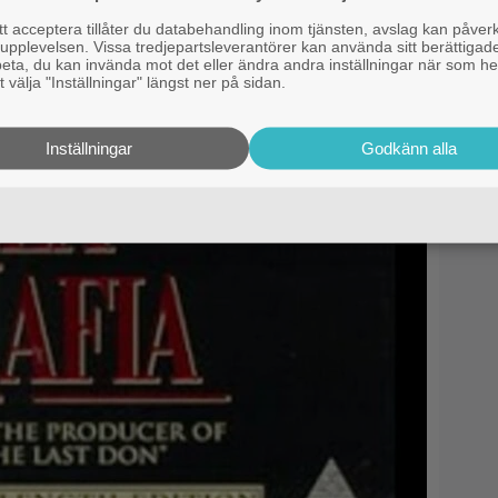
 acceptera tillåter du databehandling inom tjänsten, avslag kan påver
pplevelsen. Vissa tredjepartsleverantörer kan använda sitt berättigade
rbeta, du kan invända mot det eller ändra andra inställningar när som he
 välja "Inställningar" längst ner på sidan.
Inställningar
Godkänn alla