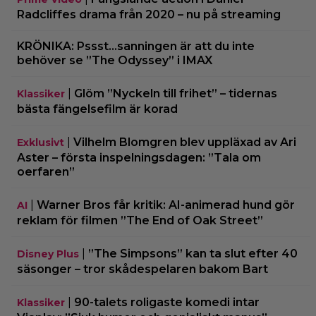
Radcliffes drama från 2020 – nu på streaming
KRÖNIKA: Pssst…sanningen är att du inte
behöver se ”The Odyssey” i IMAX
|
Glöm ”Nyckeln till frihet” – tidernas
Klassiker
bästa fängelsefilm är korad
|
Vilhelm Blomgren blev uppläxad av Ari
Exklusivt
Aster – första inspelningsdagen: ”Tala om
oerfaren”
|
Warner Bros får kritik: AI-animerad hund gör
AI
reklam för filmen ”The End of Oak Street”
|
”The Simpsons” kan ta slut efter 40
Disney Plus
säsonger – tror skådespelaren bakom Bart
|
90-talets roligaste komedi intar
Klassiker