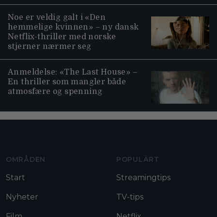
Noe er veldig galt i «Den
hemmelige kvinnen» – ny dansk
Netflix-thriller med norske
stjerner nærmer seg
Anmeldelse: «The Last House» –
En thriller som mangler både
atmosfære og spenning
Moviezine footer navigation
OMRÅDEN
POPULÄRT
Start
Streamingtips
Nyheter
TV-tips
Film
Netflix