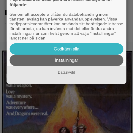
följande:
Dö, monster, dö!
Genom att acceptera tillåter du databehandling inom
tjänsten, avslag kan påverka användarupplevelsen. Vissa
- 8.6.2014 20:50
tredjepartsleverantörer kan använda sitt berättigade intresse
för att arbeta, du kan invända mot det eller ändra andra
inställningar när som helst genom att välja "Inställningar"
längst ner på sidan.
Godkänn alla
Inställningar
Dataskydd