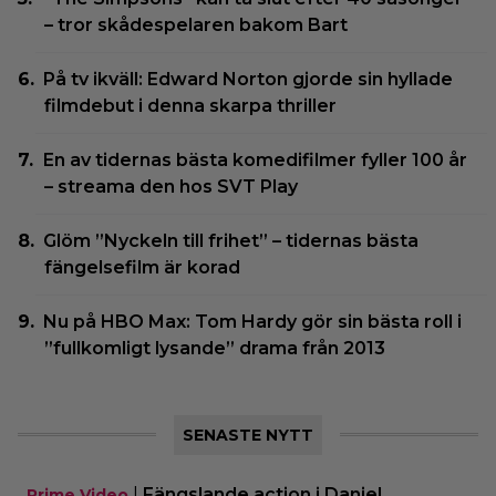
– tror skådespelaren bakom Bart
På tv ikväll: Edward Norton gjorde sin hyllade
filmdebut i denna skarpa thriller
En av tidernas bästa komedifilmer fyller 100 år
– streama den hos SVT Play
Glöm ”Nyckeln till frihet” – tidernas bästa
fängelsefilm är korad
Nu på HBO Max: Tom Hardy gör sin bästa roll i
”fullkomligt lysande” drama från 2013
SENASTE NYTT
|
Fängslande action i Daniel
Prime Video