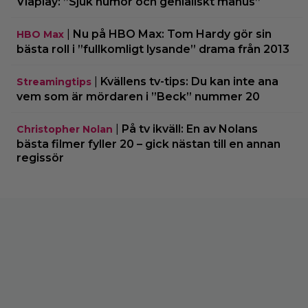
Viaplay: ”Sjuk humor och genialiskt manus”
|
Nu på HBO Max: Tom Hardy gör sin
HBO Max
bästa roll i ”fullkomligt lysande” drama från 2013
|
Kvällens tv-tips: Du kan inte ana
Streamingtips
vem som är mördaren i ”Beck” nummer 20
|
På tv ikväll: En av Nolans
Christopher Nolan
bästa filmer fyller 20 – gick nästan till en annan
regissör