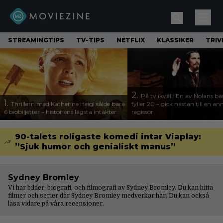
STREAMINGTIPS
TV-TIPS
NETFLIX
KLASSIKER
TRIV
2.
På tv ikväll: En av Nolans bä
1.
Thrillern med Katherine Heigl sålde bara
fyller 20 – gick nästan till en a
6 biobiljetter – historiens lägsta intäkter
regissör
90-talets roligaste komedi intar Viaplay:
”Sjuk humor och genialiskt manus”
Sydney Bromley
Vi har bilder, biografi, och filmografi av Sydney Bromley. Du kan hitta
filmer och serier där Sydney Bromley medverkar här. Du kan också
läsa vidare på våra
recensioner
.