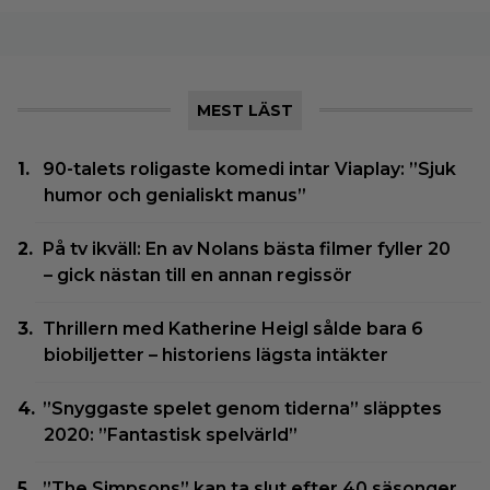
MEST LÄST
90-talets roligaste komedi intar Viaplay: ”Sjuk
humor och genialiskt manus”
På tv ikväll: En av Nolans bästa filmer fyller 20
– gick nästan till en annan regissör
Thrillern med Katherine Heigl sålde bara 6
biobiljetter – historiens lägsta intäkter
”Snyggaste spelet genom tiderna” släpptes
2020: ”Fantastisk spelvärld”
”The Simpsons” kan ta slut efter 40 säsonger