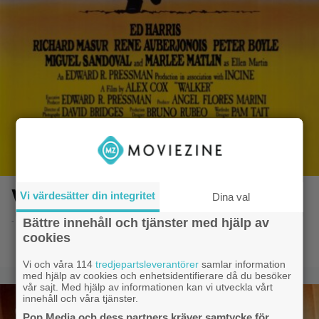
Walker
Vi värdesätter din integritet
Dina val
- 8.6.2014 20:52
Bättre innehåll och tjänster med hjälp av
cookies
Vi och våra 114
tredjepartsleverantörer
samlar information
med hjälp av cookies och enhetsidentifierare då du besöker
vår sajt. Med hjälp av informationen kan vi utveckla vårt
innehåll och våra tjänster.
Pop Media och dess partners kräver samtycke för