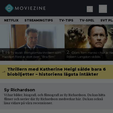
NETFLIX
STREAMINGTIPS
TV-TIPS
TV-SPEL
SVT PL
1.
2.
På TV ikväll: Bortglömda thrillern som
Glöm Tom Hanks – här är Net
Harrison Ford är stolt över: ”Bra film”
Robert Langdon-skådis
Thrillern med Katherine Heigl sålde bara 6
biobiljetter – historiens lägsta intäkter
Sy Richardson
Vi har bilder, biografi, och filmografi av Sy Richardson. Du kan hitta
filmer och serier där Sy Richardson medverkar här. Du kan också
läsa vidare på våra
recensioner
.