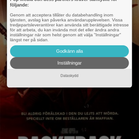
följande:
Genom att acceptera tillåter du databehandling inom
tjänsten, avslag kan påverka användarupplevelsen. Vissa
tredjepartsleverantörer kan använda sitt berättigade intresse
för att arbeta, du kan invända mot det eller ändra andra
inställningar när som helst genom att välja "Inställningar"
längst ner på sidan.
Godkänn alla
Inställningar
Dataskydd