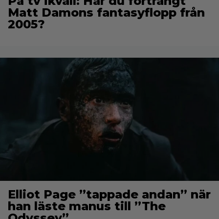
På tv ikväll: Har du förträngt
Matt Damons fantasyflopp från
2005?
Elliot Page ”tappade andan” när
han läste manus till ”The
Odyssey”