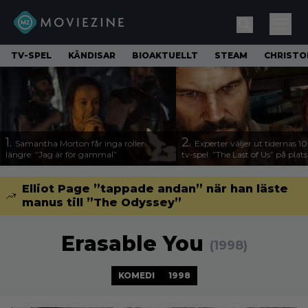
TV-SPEL
KÄNDISAR
BIOAKTUELLT
STEAM
CHRISTO
1.
2.
Samantha Morton får inga roller
Experter väljer ut tidernas 1
längre: ”Jag är för gammal”
tv-spel: ”The Last of Us” på plats
Elliot Page ”tappade andan” när han läste
manus till ”The Odyssey”
Erasable You
(1998)
KOMEDI
1998