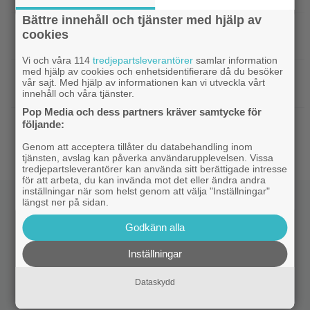
Bättre innehåll och tjänster med hjälp av
|
Tidernas 30 bästa superhjältefilmer listade
DC
cookies
– ”The Dark Knight” på plats 3
Vi och våra 114
tredjepartsleverantörer
samlar information
med hjälp av cookies och enhetsidentifierare då du besöker
|
Elliot Page ”tappade andan” när han
Bioaktuellt
vår sajt. Med hjälp av informationen kan vi utveckla vårt
läste manus till ”The Odyssey”
innehåll och våra tjänster.
Pop Media och dess partners kräver samtycke för
|
Ny trailer till ”Ramayana” visar upp
följande:
Trailers
nästa maffiga fantasyfilm från Indien
Genom att acceptera tillåter du databehandling inom
tjänsten, avslag kan påverka användarupplevelsen. Vissa
tredjepartsleverantörer kan använda sitt berättigade intresse
för att arbeta, du kan invända mot det eller ändra andra
inställningar när som helst genom att välja "Inställningar"
längst ner på sidan.
Godkänn alla
Inställningar
Dataskydd