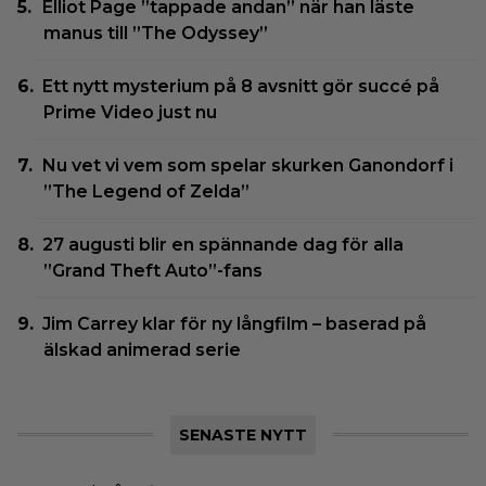
Elliot Page ”tappade andan” när han läste
manus till ”The Odyssey”
Ett nytt mysterium på 8 avsnitt gör succé på
Prime Video just nu
Nu vet vi vem som spelar skurken Ganondorf i
”The Legend of Zelda”
27 augusti blir en spännande dag för alla
”Grand Theft Auto”-fans
Jim Carrey klar för ny långfilm – baserad på
älskad animerad serie
SENASTE NYTT