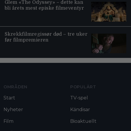
Glem «The Odyssey» – dette kan
bli årets mest episke filmeventyr
Skrekkfilmregissør død – tre uker
før filmpremieren
Moviezine footer navigation
OMRÅDEN
POPULÄRT
Start
TV-spel
Nyheter
Kändisar
Film
Bioaktuellt