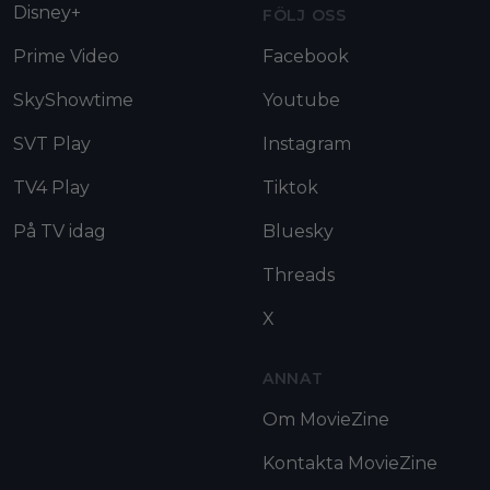
Disney+
FÖLJ OSS
Prime Video
Facebook
SkyShowtime
Youtube
SVT Play
Instagram
TV4 Play
Tiktok
På TV idag
Bluesky
Threads
X
ANNAT
Om MovieZine
Kontakta MovieZine