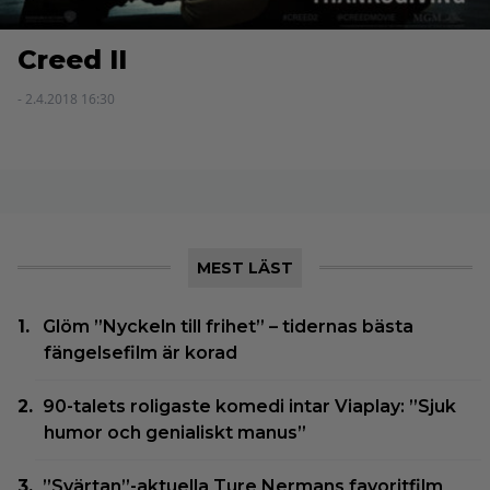
Creed II
- 2.4.2018 16:30
MEST LÄST
Glöm ”Nyckeln till frihet” – tidernas bästa
fängelsefilm är korad
90-talets roligaste komedi intar Viaplay: ”Sjuk
humor och genialiskt manus”
”Svärtan”-aktuella Ture Nermans favoritfilm