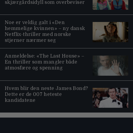
skjærgårdsidyll som overbeviser
Noe er veldig galt i «Den
hemmelige kvinnen» – ny dansk
Netflix-thriller med norske
stjerner nærmer seg
Anmeldelse: «The Last House» –
En thriller som mangler både
atmosfære og spenning
Hvem blir den neste James Bond?
Dette er de 007 heteste
kandidatene
Moviezine footer navigation