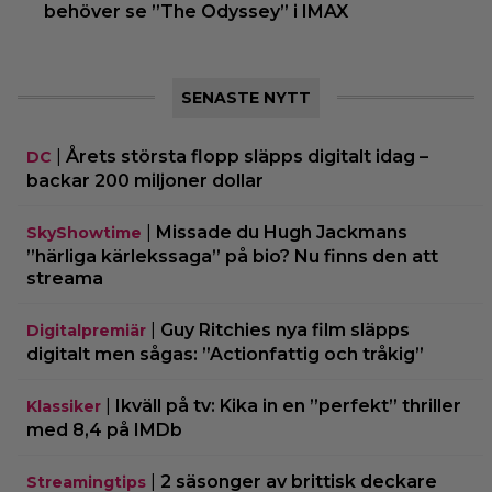
behöver se ”The Odyssey” i IMAX
SENASTE NYTT
|
Årets största flopp släpps digitalt idag –
DC
backar 200 miljoner dollar
|
Missade du Hugh Jackmans
SkyShowtime
”härliga kärlekssaga” på bio? Nu finns den att
streama
|
Guy Ritchies nya film släpps
Digitalpremiär
digitalt men sågas: ”Actionfattig och tråkig”
|
Ikväll på tv: Kika in en ”perfekt” thriller
Klassiker
med 8,4 på IMDb
|
2 säsonger av brittisk deckare
Streamingtips