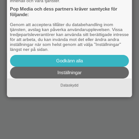
innehåll och våra tjänster.
Pop Media och dess partners kräver samtycke för
följande:
Genom att acceptera tillåter du databehandling inom
tjänsten, avslag kan påverka användarupplevelsen. Vissa
tredjepartsleverantörer kan använda sitt berättigade intresse
för att arbeta, du kan invända mot det eller ändra andra
inställningar när som helst genom att välja "Inställningar"
längst ner på sidan.
Godkänn alla
Inställningar
Dataskydd