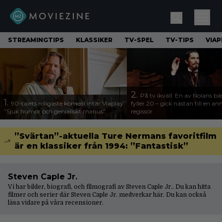
STREAMINGTIPS
KLASSIKER
TV-SPEL
TV-TIPS
VIAP
2.
På tv ikväll: En av Nolans bä
1.
90-talets roligaste komedi intar Viaplay:
fyller 20 – gick nästan till en a
”Sjuk humor och genialiskt manus”
regissör
”Svärtan”-aktuella Ture Nermans favoritfilm
är en klassiker från 1994: ”Fantastisk”
Steven Caple Jr.
Vi har bilder, biografi, och filmografi av Steven Caple Jr.. Du kan hitta
filmer och serier där Steven Caple Jr. medverkar här. Du kan också
läsa vidare på våra
recensioner
.