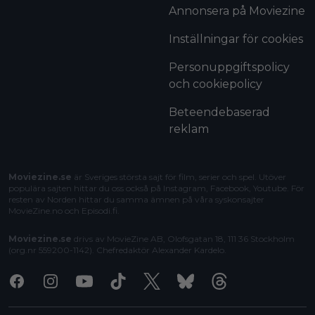
Annonsera på Moviezine
Inställningar för cookies
Personuppgiftspolicy
och cookiepolicy
Beteendebaserad
reklam
Moviezine.se
är Sveriges största sajt för film, serier och spel. Utöver
populära sajten hittar du oss också på Instagram, Facebook, Youtube. För
resten av Norden hittar du samma ämnen på våra syskonsajter
MovieZine.no
och
Episodi.fi
.
Moviezine.se
drivs av MovieZine AB, Olofsgatan 18, 111 36 Stockholm
(org.nr 559200-1142). Chefredaktör
Alexander Kardelo
.
Facebook
Instagram
Youtube
Tiktok
X
Bluesky
Threads