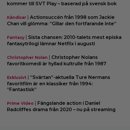
kommer till SVT Play – baserad på svensk bok
|
Actionsuccén från 1998 som Jackie
Kändisar
Chan vill glömma: ”Gillar den fortfarande inte”
|
Sista chansen: 2010-talets mest episka
Fantasy
fantasytrilogi lämnar Netflix i augusti
|
Christopher Nolans
Christopher Nolan
favoritkomedi är hyllad kultrulle från 1987
|
”Svärtan”-aktuella Ture Nermans
Exklusivt
favoritfilm är en klassiker från 1994:
”Fantastisk”
|
Fängslande action i Daniel
Prime Video
Radcliffes drama från 2020 – nu på streaming