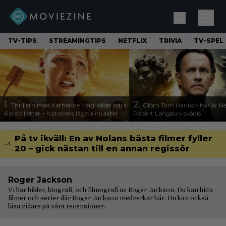
TV-TIPS
STREAMINGTIPS
NETFLIX
TRIVIA
TV-SPEL
1.
2.
Thrillern med Katherine Heigl sålde bara
Glöm Tom Hanks – här är Net
6 biobiljetter – historiens lägsta intäkter
Robert Langdon-skådis
På tv ikväll: En av Nolans bästa filmer fyller
20 – gick nästan till en annan regissör
Roger Jackson
Vi har bilder, biografi, och filmografi av Roger Jackson. Du kan hitta
filmer och serier där Roger Jackson medverkar här. Du kan också
läsa vidare på våra
recensioner
.