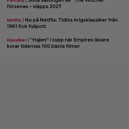
|
Sista säsongen av ”The Witcher”
Fantasy
försenas – släpps 2027
|
Nu på Netflix: Tidlös krigsklassiker från
Netflix
1961 fick fullpott
|
”Hajen” i topp när Empires läsare
Klassiker
korar tidernas 100 bästa filmer