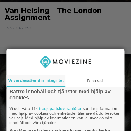
Van Helsing – The London
Assignment
- 8.6.2014 20:50
Vi värdesätter din integritet
Dina val
Bättre innehåll och tjänster med hjälp av
cookies
Vi och våra 114
tredjepartsleverantörer
samlar information
med hjälp av cookies och enhetsidentifierare då du besöker
vår sajt. Med hjälp av informationen kan vi utveckla vårt
innehåll och våra tjänster.
Pop Media och dess partners kräver samtycke för