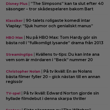
|
”The Simpsons” kan ta slut efter 40
Disney Plus
säsonger – tror skådespelaren bakom Bart
|
90-talets roligaste komedi intar
Klassiker
Viaplay: ”Sjuk humor och genialiskt manus”
|
Nu på HBO Max: Tom Hardy gör sin
HBO Max
bästa roll i ”fullkomligt lysande” drama från 2013
|
Kvällens tv-tips: Du kan inte ana
Streamingtips
vem som är mördaren i ”Beck” nummer 20
|
På tv ikväll: En av Nolans
Christopher Nolan
bästa filmer fyller 20 – gick nästan till en annan
regissör
|
På tv ikväll: Edward Norton gjorde sin
TV-spel
hyllade filmdebut i denna skarpa thriller