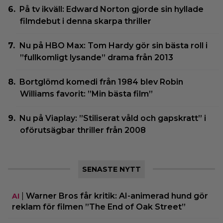
På tv ikväll: Edward Norton gjorde sin hyllade
filmdebut i denna skarpa thriller
Nu på HBO Max: Tom Hardy gör sin bästa roll i
”fullkomligt lysande” drama från 2013
Bortglömd komedi från 1984 blev Robin
Williams favorit: ”Min bästa film”
Nu på Viaplay: ”Stiliserat våld och gapskratt” i
oförutsägbar thriller från 2008
SENASTE NYTT
|
Warner Bros får kritik: AI-animerad hund gör
AI
reklam för filmen ”The End of Oak Street”