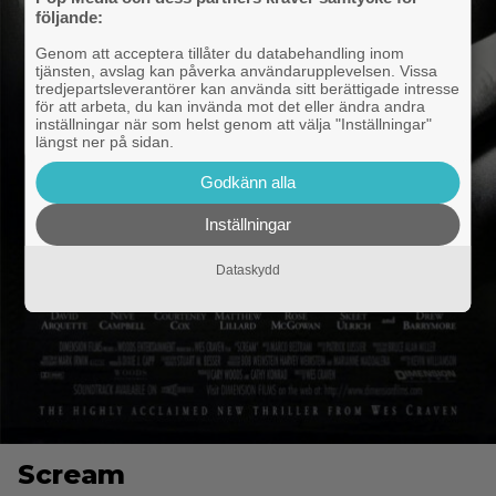
följande:
Genom att acceptera tillåter du databehandling inom
tjänsten, avslag kan påverka användarupplevelsen. Vissa
tredjepartsleverantörer kan använda sitt berättigade intresse
för att arbeta, du kan invända mot det eller ändra andra
inställningar när som helst genom att välja "Inställningar"
längst ner på sidan.
Godkänn alla
Inställningar
Dataskydd
Scream