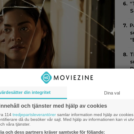
”
S
P
s
”
T
s
D
E
g
värdesätter din integritet
Dina val
innehåll och tjänster med hjälp av cookies
åra 114
tredjepartsleverantörer
samlar information med hjälp av cookies
 fel i ”Den hemliga
ntifierare då du besöker vår sajt. Med hjälp av informationen kan vi utv
ch våra tjänster.
 Netflix-thrillern visar
Qui
a och dess partners kräver samtycke för följande: