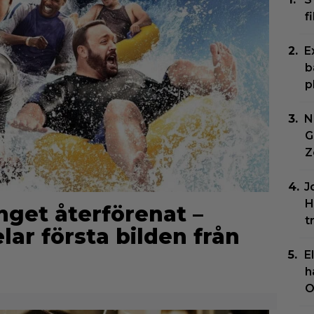
f
E
b
p
N
G
Z
J
H
get återförenat –
t
ar första bilden från
E
h
O