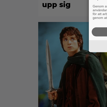
upp sig
Genom att
användaru
för att a
genom att