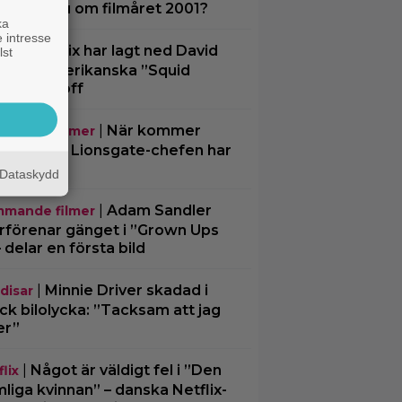
 minns du om filmåret 2001?
ka
 intresse
|
Netflix har lagt ned David
lix
lst
chers amerikanska ”Squid
e”-spinoff
|
När kommer
mande filmer
chael 2”? Lionsgate-chefen har
 svar
Dataskydd
|
Adam Sandler
mande filmer
rförenar gänget i ”Grown Ups
– delar en första bild
|
Minnie Driver skadad i
disar
ck bilolycka: ”Tacksam att jag
er”
|
Något är väldigt fel i ”Den
lix
liga kvinnan” – danska Netflix-