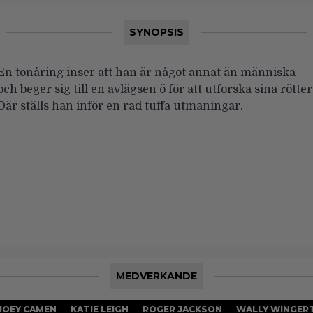
SYNOPSIS
En tonåring inser att han är något annat än människa
och beger sig till en avlägsen ö för att utforska sina rötter
Där ställs han inför en rad tuffa utmaningar.
MEDVERKANDE
JOEY CAMEN
KATIE LEIGH
ROGER JACKSON
WALLY WINGER