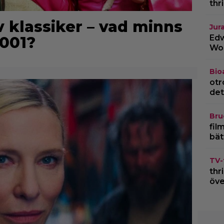
thr
v klassiker – vad minns
Jur
Edw
2001?
Wor
Bio
otr
det
Bru
fil
bät
TV-
thr
öve