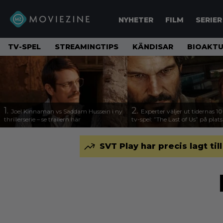
NYHETER
FILM
SERIER
TV-SPEL
STREAMINGTIPS
KÄNDISAR
BIOAKTU
1.
2.
Joel Kinnaman vs Saddam Hussein i ny
Experter väljer ut tidernas 1
thrillerserie – se trailern här
tv-spel: ”The Last of Us” på plats
SVT Play har precis lagt til