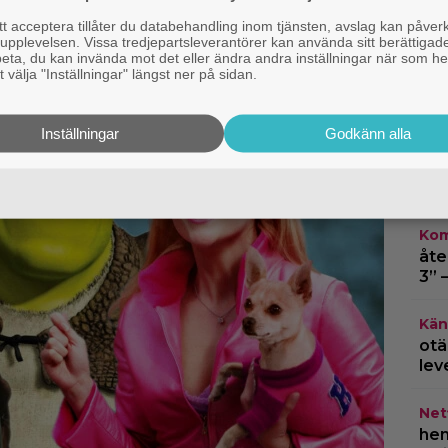
vad
 acceptera tillåter du databehandling inom tjänsten, avslag kan påver
pplevelsen. Vissa tredjepartsleverantörer kan använda sitt berättigade
Netf
rbeta, du kan invända mot det eller ändra andra inställningar när som he
 välja "Inställningar" längst ner på sidan.
Fin
Gam
Inställningar
Godkänn alla
Kom
”Mi
ett
Kom
åte
3” 
Kän
otä
lev
Netf
hem