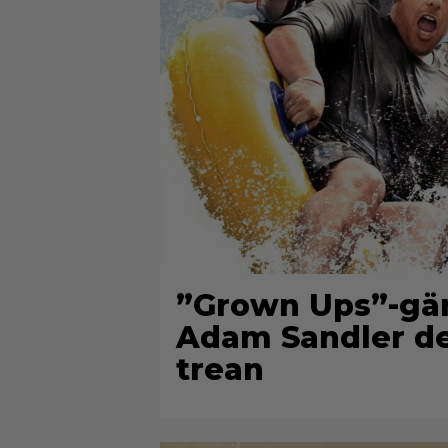
”Grown Ups”-gän
Adam Sandler del
trean