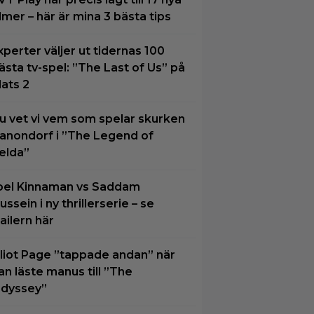
ilmer – här är mina 3 bästa tips
xperter väljer ut tidernas 100
ästa tv-spel: ”The Last of Us” på
lats 2
u vet vi vem som spelar skurken
anondorf i ”The Legend of
elda”
oel Kinnaman vs Saddam
ussein i ny thrillerserie – se
railern här
lliot Page ”tappade andan” när
an läste manus till ”The
dyssey”