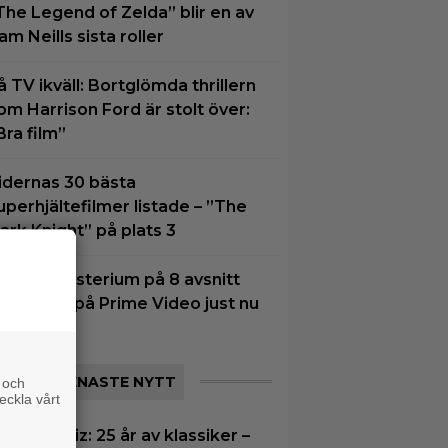
The Legend of Zelda” blir en av
am Neills sista roller
å TV ikväll: Bortglömda thrillern
om Harrison Ford är stolt över:
Bra film”
idernas 30 bästa
uperhjältefilmer listade – ”The
ark Knight” på plats 3
tt nytt mysterium på 8 avsnitt
ör succé på Prime Video just nu
SENASTE NYTT
 och
eckla vårt
|
Filmquiz: 25 år av klassiker –
z