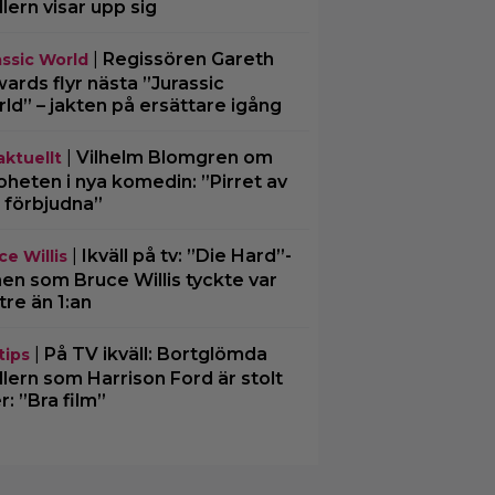
illern visar upp sig
|
Regissören Gareth
assic World
ards flyr nästa ”Jurassic
ld” – jakten på ersättare igång
|
Vilhelm Blomgren om
aktuellt
oheten i nya komedin: ”Pirret av
 förbjudna”
|
Ikväll på tv: ”Die Hard”-
ce Willis
men som Bruce Willis tyckte var
tre än 1:an
|
På TV ikväll: Bortglömda
tips
illern som Harrison Ford är stolt
r: ”Bra film”