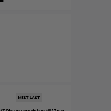
MEST LÄST
VT Play har precis lagt till 17 nya