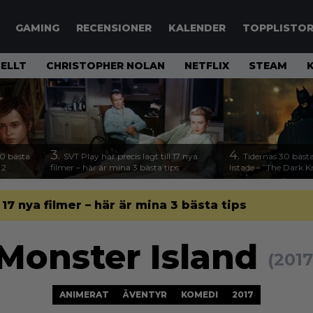
GAMING
RECENSIONER
KALENDER
TOPPLISTO
ELLT
CHRISTOPHER NOLAN
NETFLIX
STEAM
3.
4.
00 bästa
SVT Play har precis lagt till 17 nya
Tidernas 30 bästa
 2
filmer – här är mina 3 bästa tips
listade – ”The Dark K
l 17 nya filmer – här är mina 3 bästa tips
Monster Island
(2017
ANIMERAT
ÄVENTYR
KOMEDI
2017