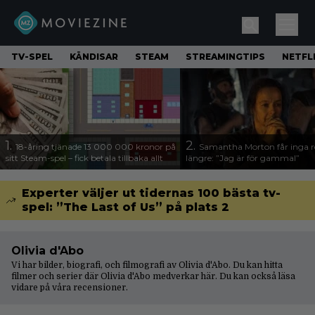
TV-SPEL
KÄNDISAR
STEAM
STREAMINGTIPS
NETFL
1.
2.
18-åring tjänade 13 000 000 kronor på
Samantha Morton får inga ro
sitt Steam-spel – fick betala tillbaka allt
längre: ”Jag är för gammal”
Experter väljer ut tidernas 100 bästa tv-
spel: ”The Last of Us” på plats 2
Olivia d'Abo
Vi har bilder, biografi, och filmografi av Olivia d'Abo. Du kan hitta
filmer och serier där Olivia d'Abo medverkar här. Du kan också läsa
vidare på våra
recensioner
.