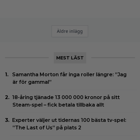
Inläggsnavigering
Äldre inlägg
MEST LÄST
Samantha Morton får inga roller längre: ”Jag
är för gammal”
18-åring tjänade 13 000 000 kronor på sitt
Steam-spel – fick betala tillbaka allt
Experter väljer ut tidernas 100 bästa tv-spel:
”The Last of Us” på plats 2