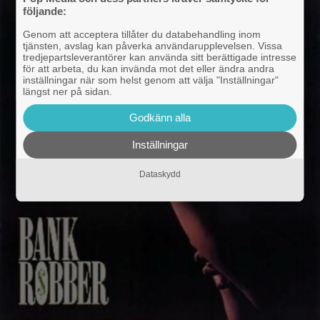
följande:
Genom att acceptera tillåter du databehandling inom
tjänsten, avslag kan påverka användarupplevelsen. Vissa
tredjepartsleverantörer kan använda sitt berättigade intresse
för att arbeta, du kan invända mot det eller ändra andra
inställningar när som helst genom att välja "Inställningar"
längst ner på sidan.
Godkänn alla
Inställningar
Dataskydd