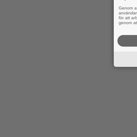
Genom att
användaru
för att a
genom att