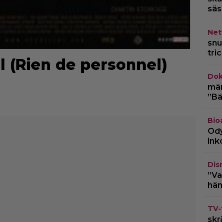
säs
Netf
snu
tri
 (Rien de personnel)
Dok
märk
”Bä
Bio
Ody
ink
Dis
”Va
hän
TV-
skr