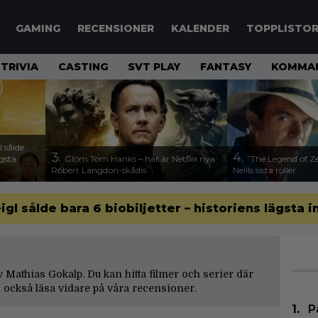
GAMING
RECENSIONER
KALENDER
TOPPLISTO
TRIVIA
CASTING
SVT PLAY
FANTASY
KOMMAN
 sålde
3.
4.
ägsta
Glöm Tom Hanks – här är Netflix nya
”The Legend of Ze
Robert Langdon-skådis
Neills sista roller
gl sålde bara 6 biobiljetter – historiens lägsta i
av Mathias Gokalp. Du kan hitta filmer och serier där
 också läsa vidare på våra
recensioner
.
P