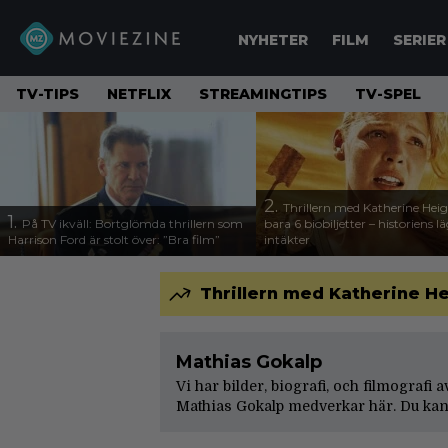
NYHETER
FILM
SERIER
TV-TIPS
NETFLIX
STREAMINGTIPS
TV-SPEL
2.
Thrillern med Katherine Heigl
1.
På TV ikväll: Bortglömda thrillern som
bara 6 biobiljetter – historiens l
Harrison Ford är stolt över: ”Bra film”
intäkter
Thrillern med Katherine Hei
Mathias Gokalp
Vi har bilder, biografi, och filmografi 
Mathias Gokalp medverkar här. Du kan