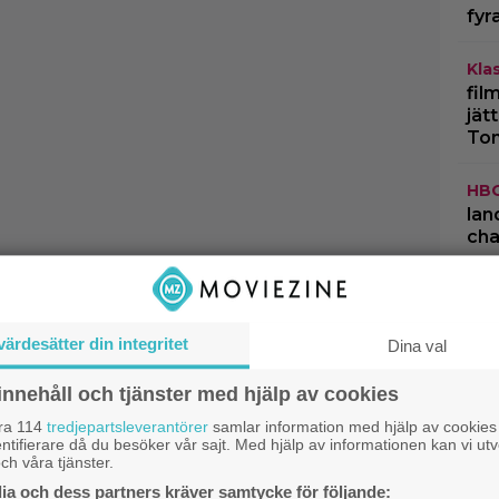
fyr
Kla
fil
jät
To
HB
lan
cha
Kla
kom
str
värdesätter din integritet
Dina val
Dis
innehåll och tjänster med hjälp av cookies
per
åra 114
tredjepartsleverantörer
samlar information med hjälp av cookies
för
ntifierare då du besöker vår sajt. Med hjälp av informationen kan vi utv
ch våra tjänster.
a och dess partners kräver samtycke för följande: