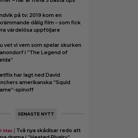
ilmer – här är mina 3 bästa tips
ndvik på tv: 2019 kom en
krämmande dålig film – som fick
yra värdelösa uppföljare
u vet vi vem som spelar skurken
anondorf i ”The Legend of
elda”
etflix har lagt ned David
inchers amerikanska ”Squid
ame”-spinoff
SENASTE NYTT
|
Två nya skådisar redo att
O Max
pa drama i ”Heated Rivalry”