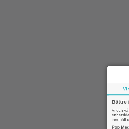
Vi 
Bättre 
Vi och v
enhetside
innehåll o
Pop Medi