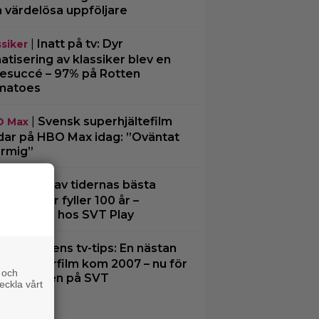
a värdelösa uppföljare
|
Inatt på tv: Dyr
ssiker
matisering av klassiker blev en
tesuccé – 97% på Rotten
matoes
|
Svensk superhjältefilm
O Max
dar på HBO Max idag: ”Oväntat
rmig”
|
En av tidernas bästa
ssiker
edifilmer fyller 100 år –
eama den hos SVT Play
|
Kvällens tv-tips: En nästan
ney
fekt Pixarfilm kom 2007 – nu för
 och
sta gången på SVT
eckla vårt