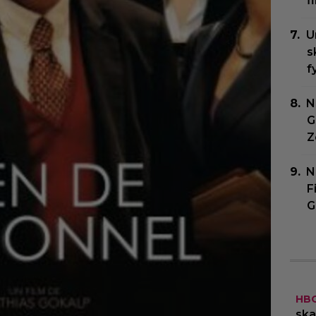
f
U
s
f
N
G
Z
N
F
G
HB
ska