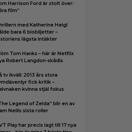
om Harrison Ford är stolt över:
Bra film”
hrillern med Katherine Heigl
ålde bara 6 biobiljetter –
istoriens lägsta intäkter
löm Tom Hanks – här är Netflix
ya Robert Langdon-skådis
å tv ikväll: 2013 års stora
ymdäventyr fick kritik –
alvnaken kvinna stjäl fokus
The Legend of Zelda” blir en av
am Neills sista roller
VT Play har precis lagt till 17 nya