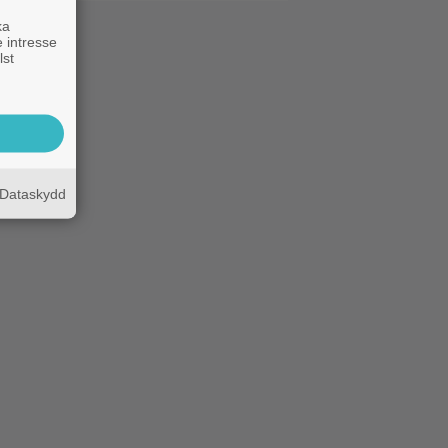
ka
 intresse
lst
Dataskydd