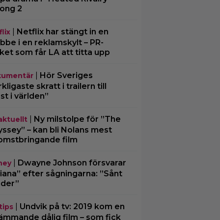
ong 2
|
Netflix har stängt in en
lix
bbe i en reklamskylt – PR-
cket som får LA att titta upp
|
Hör Sveriges
umentär
ligaste skratt i trailern till
st i världen”
|
Ny milstolpe för ”The
aktuellt
ssey” – kan bli Nolans mest
omstbringande film
|
Dwayne Johnson försvarar
ney
iana” efter sågningarna: ”Sånt
der”
|
Undvik på tv: 2019 kom en
tips
ämmande dålig film – som fick