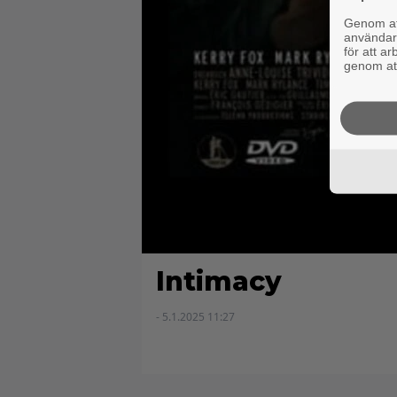
Genom att
användaru
för att a
genom att
Intimacy
- 5.1.2025 11:27