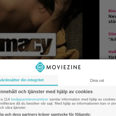
Bio
New
stö
Dis
”Ar
Hol
för
bar
Netf
värdesätter din integritet
fil
Dina val
ver
innehåll och tjänster med hjälp av cookies
åra 114
tredjepartsleverantörer
samlar information med hjälp av cookies
ntifierare då du besöker vår sajt. Med hjälp av informationen kan vi utv
ch våra tjänster.
a och dess partners kräver samtycke för följande: