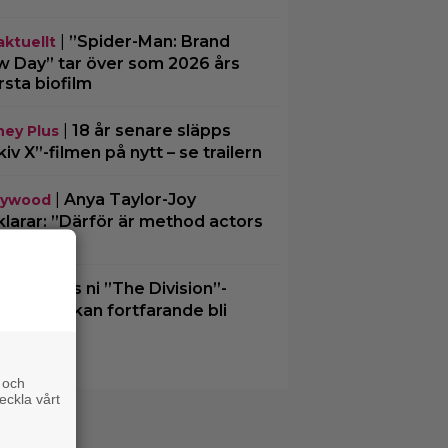
|
”Spider-Man: Brand
aktuellt
 Day” tar över som 2026 års
rsta biofilm
|
18 år senare släpps
ney Plus
kiv X”-filmen på nytt – se trailern
|
Anya Taylor-Joy
lywood
klarar: ”Därför är method actors
a män”
|
Minns ni ”The Division”-
lix
men? Den kan fortfarande bli
klighet
 och
eckla vårt