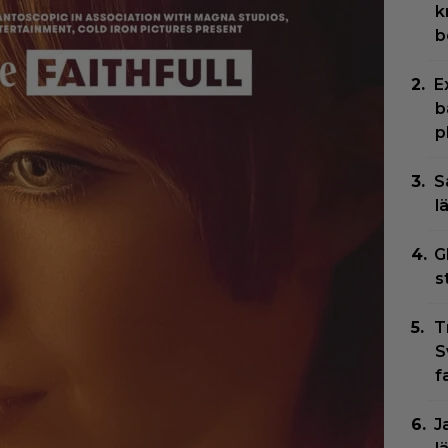
k
b
E
b
p
S
l
G
s
T
S
f
J