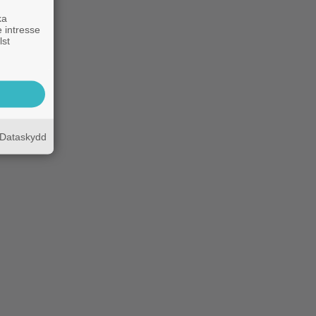
ka
 intresse
lst
Dataskydd