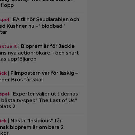
 flopp
|
EA tillhör Saudiarabien och
spel
ed Kushner nu – ”blodbad”
tar
|
Biopremiär för Jackie
aktuellt
ns nya actionrökare – och snart
mas uppföljaren
|
Filmpostern var för läskig –
äck
ner Bros får skäll
|
Experter väljer ut tidernas
spel
 bästa tv-spel: ”The Last of Us”
plats 2
|
Nästa ”Insidious” får
äck
nsk biopremiär om bara 2
kor