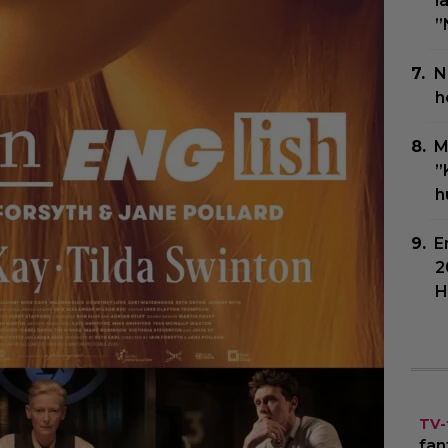
l
”
N
h
M
”
h
E
2
H
TV-
fan