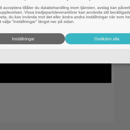
 acceptera tillåter du databehandling inom tjänsten, avslag kan påver
pplevelsen. Vissa tredjepartsleverantörer kan använda sitt berättigade
rbeta, du kan invända mot det eller ändra andra inställningar när som he
 välja "Inställningar" längst ner på sidan.
Inställningar
Godkänn alla