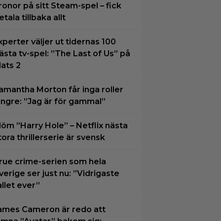
ronor på sitt Steam-spel – fick
etala tillbaka allt
xperter väljer ut tidernas 100
ästa tv-spel: ”The Last of Us” på
lats 2
amantha Morton får inga roller
ängre: ”Jag är för gammal”
löm ”Harry Hole” – Netflix nästa
tora thrillerserie är svensk
rue crime-serien som hela
verige ser just nu: ”Vidrigaste
allet ever”
ames Cameron är redo att