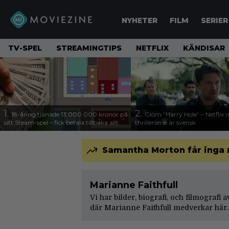
NYHETER
FILM
SERIER
TV-SPEL
STREAMINGTIPS
NETFLIX
KÄNDISAR
1.
2.
18-åring tjänade 13 000 000 kronor på
Glöm ”Harry Hole” – Netflix 
sitt Steam-spel – fick betala tillbaka allt
thrillerserie är svensk
Samantha Morton får inga r
Marianne Faithfull
Vi har bilder, biografi, och filmografi 
där Marianne Faithfull medverkar här.