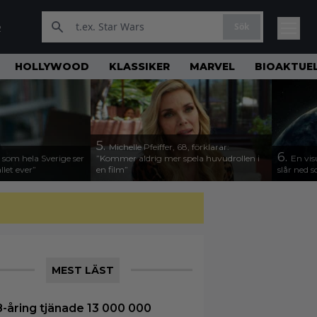
Sök
R
HOLLYWOOD
KLASSIKER
MARVEL
BIOAKTUE
5.
Michelle Pfeiffer, 68, förklarar:
6.
 som hela Sverige ser
”Kommer aldrig mer spela huvudrollen i
En vis
llet ever”
en film”
slår ned
MEST LÄST
8-åring tjänade 13 000 000