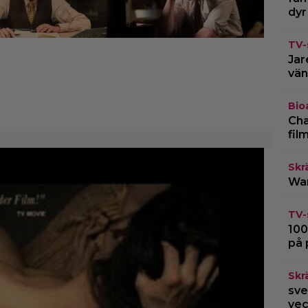
dyr
TV-
Jar
vän
Bio
Cha
fil
Skr
War
TV-
100
på 
Skr
sve
vec