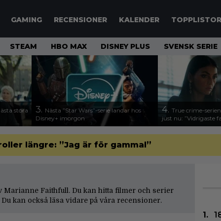
GAMING
RECENSIONER
KALENDER
TOPPLISTO
STEAM
HBO MAX
DISNEY PLUS
SVENSK SERIE
3.
4.
nästa stora
Nästa ”Star Wars”-serie landar hos
True crime-serien
Disney+ imorgon
just nu: ”Vidrigaste fa
oller längre: ”Jag är för gammal”
av Marianne Faithfull. Du kan hitta filmer och serier
 Du kan också läsa vidare på våra
recensioner
.
1