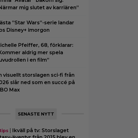
ämna ”Avatar” bakom sig:
Närmar mig slutet av karriären”
ästa ”Star Wars”-serie landar
os Disney+ imorgon
ichelle Pfeiffer, 68, förklarar:
Kommer aldrig mer spela
uvudrollen i en film”
n visuellt storslagen sci-fi från
026 slår ned som en succé på
BO Max
SENASTE NYTT
|
Ikväll på tv: Storslaget
tips
tasy-äventyr från 2015 blev en