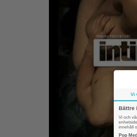
Vi 
Bättre 
Vi och v
enhetside
innehåll o
Pop Medi