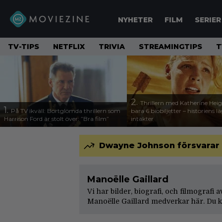
NYHETER
FILM
SERIER
TV-TIPS
NETFLIX
TRIVIA
STREAMINGTIPS
T
2.
Thrillern med Katherine Heigl
1.
På TV ikväll: Bortglömda thrillern som
bara 6 biobiljetter – historiens l
Harrison Ford är stolt över: ”Bra film”
intäkter
Dwayne Johnson försvarar 
Manoëlle Gaillard
Vi har bilder, biografi, och filmografi 
Manoëlle Gaillard medverkar här. Du k