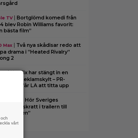
rsgård
|
Bortglömd komedi från
le TV
4 blev Robin Williams favorit:
n bästa film”
|
Två nya skådisar redo att
O Max
pa drama i ”Heated Rivalry”
ong 2
|
Netflix har stängt in en
lix
bbe i en reklamskylt – PR-
cket som får LA att titta upp
|
Hör Sveriges
umentär
ligaste skratt i trailern till
st i världen”
 och
eckla vårt