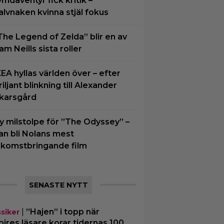
ymdäventyr fick kritik –
alvnaken kvinna stjäl fokus
The Legend of Zelda” blir en av
am Neills sista roller
KEA hyllas världen över – efter
riljant blinkning till Alexander
karsgård
y milstolpe för ”The Odyssey” –
an bli Nolans mest
nkomstbringande film
SENASTE NYTT
|
”Hajen” i topp när
ssiker
ires läsare korar tidernas 100