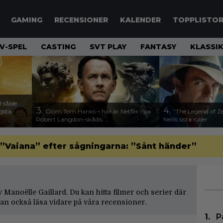
GAMING
RECENSIONER
KALENDER
TOPPLISTO
V-SPEL
CASTING
SVT PLAY
FANTASY
KLASSI
 sålde
3.
4.
ägsta
Glöm Tom Hanks – här är Netflix nya
”The Legend of Ze
Robert Langdon-skådis
Neills sista roller
”Vaiana” efter sågningarna: ”Sånt händer”
av Manoëlle Gaillard. Du kan hitta filmer och serier där
an också läsa vidare på våra
recensioner
.
P