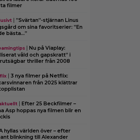
ta filmer
|
”Svärtan”-stjärnan Linus
lusivt
sgård om sina favoritserier: ”En
de bästa…”
|
Nu på Viaplay:
eamingtips
iliserat våld och gapskratt” i
rutsägbar thriller från 2008
|
3 nya filmer på Netflix:
lix
arsvinnaren från 2025 klättrar
topplistan
|
Efter 25 Beckfilmer –
aktuellt
a Asp hoppas nya filmen blir en
ckis
A hyllas världen över – efter
ljant blinkning till Alexander