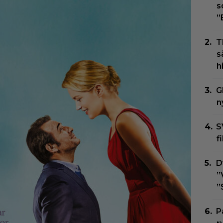
s
”
T
s
h
G
n
S
f
D
”
”
P