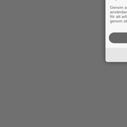
Genom att
användaru
för att a
genom att