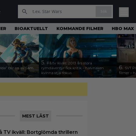
Sök
R
KER
BIOAKTUELLT
KOMMANDE FILMER
HBO MAX
5.
På tv ikväll: 2013 års stora
6.
lda” blir en av Sam
rymdäventyr fick kritik – halvnaken
SVT Pl
kvinna stjäl fokus
filmer – h
MEST LÄST
å TV ikväll: Bortglömda thrillern