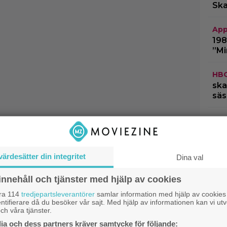
Ska
App
198
”Mi
HB
ska
säs
Netf
snu
tri
värdesätter din integritet
Dina val
Dok
märk
innehåll och tjänster med hjälp av cookies
”Bä
åra 114
tredjepartsleverantörer
samlar information med hjälp av cookies
ntifierare då du besöker vår sajt. Med hjälp av informationen kan vi utv
ch våra tjänster.
a och dess partners kräver samtycke för följande: