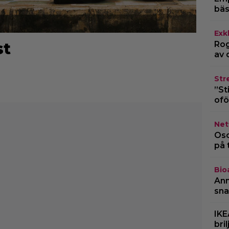
bäs
Exk
st
Rog
av 
Str
”St
ofö
Netf
Osc
på 
Bio
Ann
sna
IKE
bri