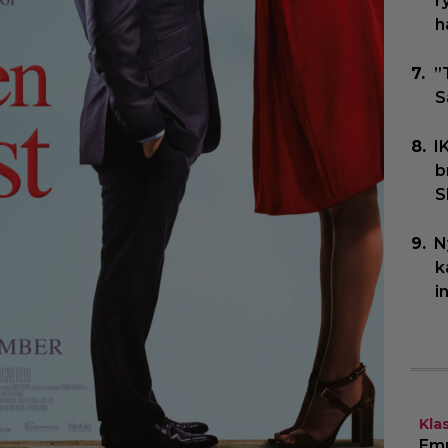
r
h
”
S
I
b
S
N
k
i
Kla
Emp