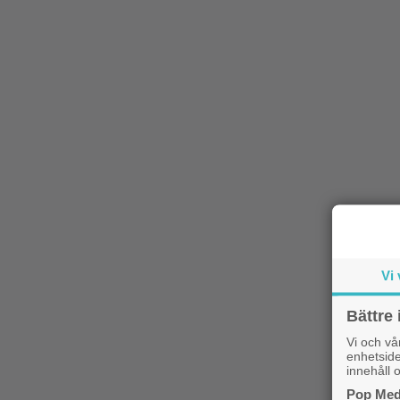
Vi 
Bättre 
Vi och v
enhetside
innehåll o
Pop Medi