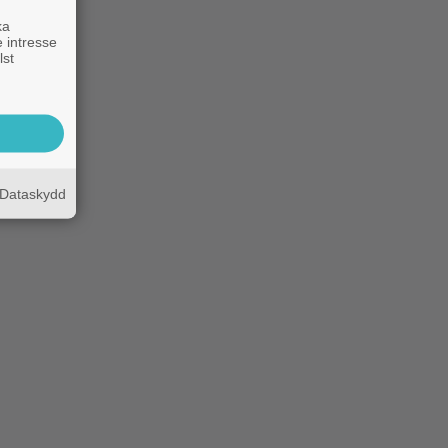
ka
 intresse
lst
Dataskydd