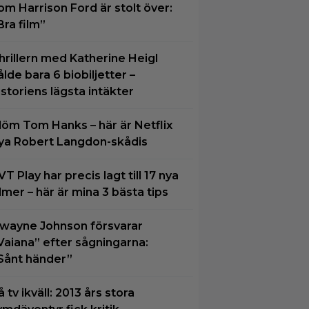
om Harrison Ford är stolt över:
Bra film”
hrillern med Katherine Heigl
ålde bara 6 biobiljetter –
istoriens lägsta intäkter
löm Tom Hanks – här är Netflix
ya Robert Langdon-skådis
VT Play har precis lagt till 17 nya
ilmer – här är mina 3 bästa tips
wayne Johnson försvarar
Vaiana” efter sågningarna:
Sånt händer”
å tv ikväll: 2013 års stora