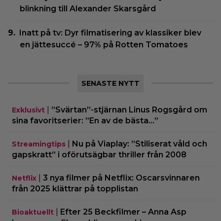
blinkning till Alexander Skarsgård
Inatt på tv: Dyr filmatisering av klassiker blev
en jättesuccé – 97% på Rotten Tomatoes
SENASTE NYTT
|
”Svärtan”-stjärnan Linus Rogsgård om
Exklusivt
sina favoritserier: ”En av de bästa…”
|
Nu på Viaplay: ”Stiliserat våld och
Streamingtips
gapskratt” i oförutsägbar thriller från 2008
|
3 nya filmer på Netflix: Oscarsvinnaren
Netflix
från 2025 klättrar på topplistan
|
Efter 25 Beckfilmer – Anna Asp
Bioaktuellt