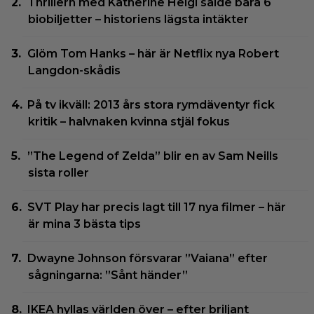
Thrillern med Katherine Heigl sålde bara 6
biobiljetter – historiens lägsta intäkter
Glöm Tom Hanks – här är Netflix nya Robert
Langdon-skådis
På tv ikväll: 2013 års stora rymdäventyr fick
kritik – halvnaken kvinna stjäl fokus
”The Legend of Zelda” blir en av Sam Neills
sista roller
SVT Play har precis lagt till 17 nya filmer – här
är mina 3 bästa tips
Dwayne Johnson försvarar ”Vaiana” efter
sågningarna: ”Sånt händer”
IKEA hyllas världen över – efter briljant