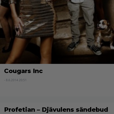
Cougars Inc
- 8.6.2014 20:51
Profetian – Djävulens sändebud