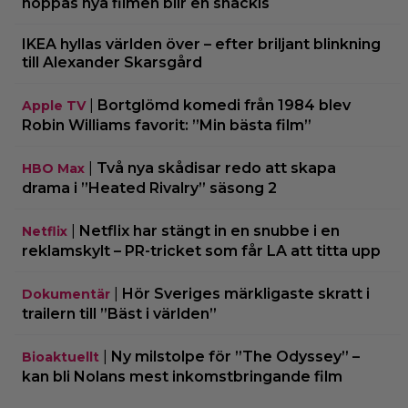
hoppas nya filmen blir en snackis
IKEA hyllas världen över – efter briljant blinkning
till Alexander Skarsgård
|
Bortglömd komedi från 1984 blev
Apple TV
Robin Williams favorit: ”Min bästa film”
|
Två nya skådisar redo att skapa
HBO Max
drama i ”Heated Rivalry” säsong 2
|
Netflix har stängt in en snubbe i en
Netflix
reklamskylt – PR-tricket som får LA att titta upp
|
Hör Sveriges märkligaste skratt i
Dokumentär
trailern till ”Bäst i världen”
|
Ny milstolpe för ”The Odyssey” –
Bioaktuellt
kan bli Nolans mest inkomstbringande film