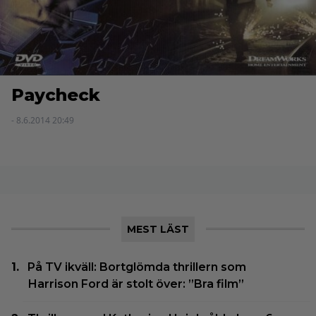
Paycheck
- 8.6.2014 20:49
MEST LÄST
På TV ikväll: Bortglömda thrillern som
Harrison Ford är stolt över: ”Bra film”