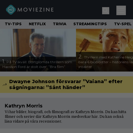
TV-TIPS
NETFLIX
TRIVIA
STREAMINGTIPS
TV-SPEL
2.
Thrillern med Katherine Heigl
1.
På TV ikväll: Bortglömda thrillern som
bara 6 biobiljetter – historiens l
Harrison Ford är stolt över: ”Bra film”
intäkter
Dwayne Johnson försvarar ”Vaiana” efter
sågningarna: ”Sånt händer”
Kathryn Morris
Vi har bilder, biografi, och filmografi av Kathryn Morris. Du kan hitta
filmer och serier där Kathryn Morris medverkar här. Du kan också
läsa vidare på våra
recensioner
.