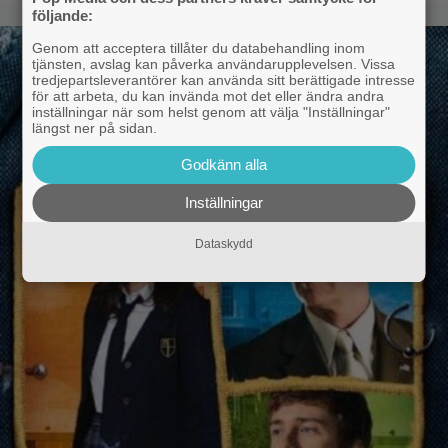
följande:
Genom att acceptera tillåter du databehandling inom
tjänsten, avslag kan påverka användarupplevelsen. Vissa
tredjepartsleverantörer kan använda sitt berättigade intresse
för att arbeta, du kan invända mot det eller ändra andra
inställningar när som helst genom att välja "Inställningar"
längst ner på sidan.
Godkänn alla
Inställningar
Dataskydd