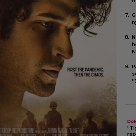
m
G
n
N
h
N
P
s
”
Dok
”Ti
rep