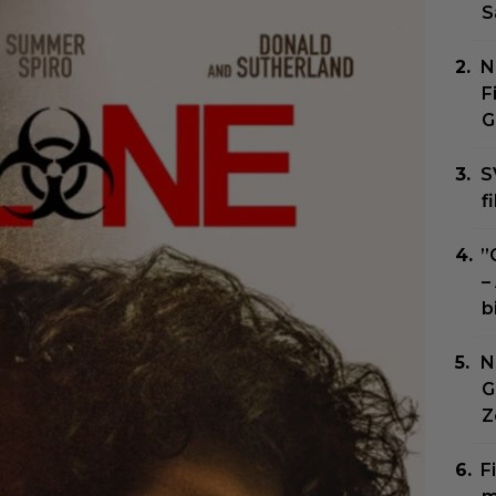
S
N
F
G
S
f
”
–
b
N
G
Z
F