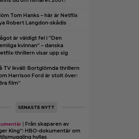
inns du om filmåret 2001?
löm Tom Hanks – här är Netflix
ya Robert Langdon-skådis
ågot är väldigt fel i ”Den
emliga kvinnan” – danska
etflix-thrillern visar upp sig
å TV ikväll: Bortglömda thrillern
om Harrison Ford är stolt över:
Bra film”
SENASTE NYTT
|
Från skaparen av
umentär
ger King”: HBO-dokumentär om
tilsmuggling hyllas