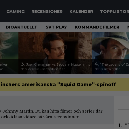
GAMING
RECENSIONER
KALENDER
TOPPLISTO
BIOAKTUELLT
SVT PLAY
KOMMANDE FILMER
3.
4.
urken
Joel Kinnaman vs Saddam Hussein i ny
”The Legend of Ze
da”
thrillerserie – se trailern här
Neills sista roller
d Finchers amerikanska ”Squid Game”-spinoff
 av Johnny Martin. Du kan hitta filmer och serier där
också läsa vidare på våra
recensioner
.
”