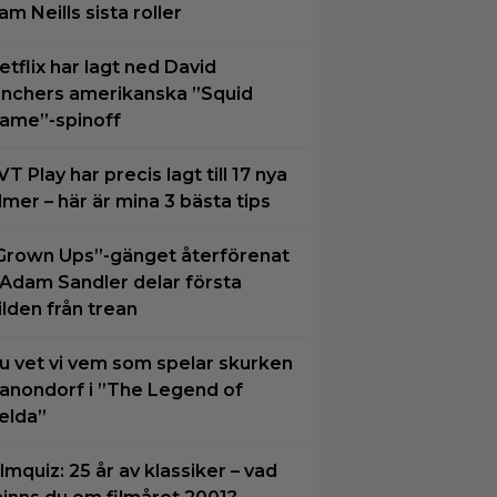
am Neills sista roller
etflix har lagt ned David
inchers amerikanska ”Squid
ame”-spinoff
VT Play har precis lagt till 17 nya
ilmer – här är mina 3 bästa tips
Grown Ups”-gänget återförenat
 Adam Sandler delar första
ilden från trean
u vet vi vem som spelar skurken
anondorf i ”The Legend of
elda”
ilmquiz: 25 år av klassiker – vad