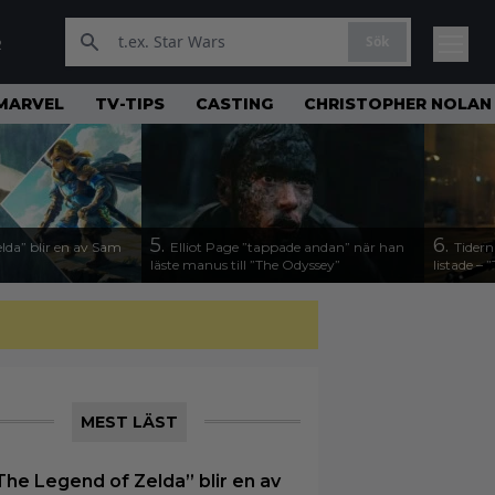
Sök
R
MARVEL
TV-TIPS
CASTING
CHRISTOPHER NOLAN
5.
6.
lda” blir en av Sam
Elliot Page ”tappade andan” när han
Tidern
läste manus till ”The Odyssey”
listade –
MEST LÄST
The Legend of Zelda” blir en av