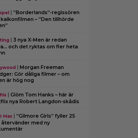
|
”Borderlands”-regissören
spel
kalkonfilmen – ”Den tillhörde
en”
|
3 nya X-Men är redan
ting
ra… och det ryktas om fler heta
mn
|
Morgan Freeman
lywood
ger: Gör dåliga filmer – om
en är hög nog
|
Glöm Tom Hanks – här är
lix
flix nya Robert Langdon-skådis
|
”Gilmore Girls” fyller 25
O Max
– återvänder med ny
kumentär