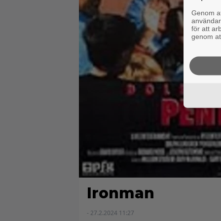
Genom att
användaru
för att a
genom att
Ironman
- 27.2.2024 11:27