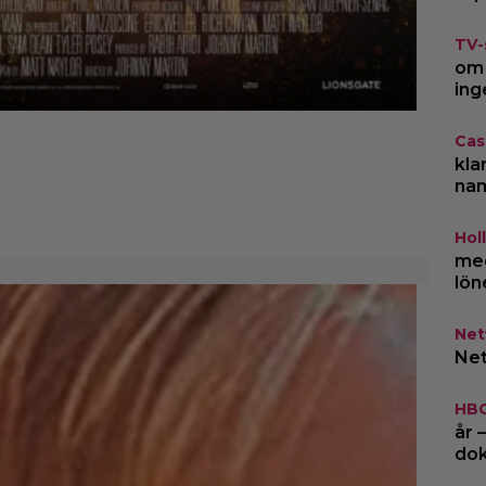
TV-
om 
ing
Cas
kla
na
Hol
med
lön
Netf
Net
HB
år 
do