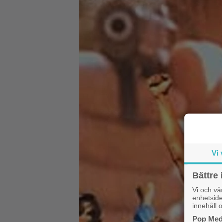
Vi 
Bättre 
Vi och v
enhetside
innehåll o
Pop Medi