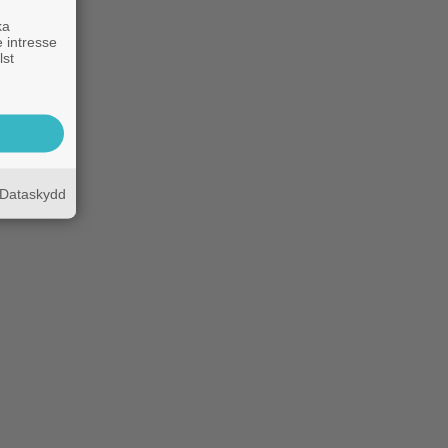
ka
 intresse
lst
Dataskydd