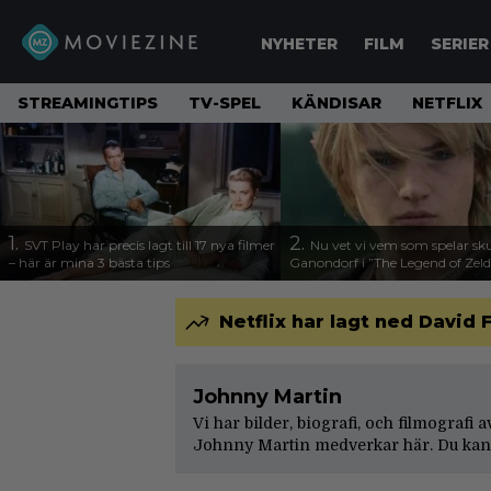
NYHETER
FILM
SERIER
STREAMINGTIPS
TV-SPEL
KÄNDISAR
NETFLIX
1.
2.
SVT Play har precis lagt till 17 nya filmer
Nu vet vi vem som spelar sk
– här är mina 3 bästa tips
Ganondorf i ”The Legend of Zel
Netflix har lagt ned Davi
Johnny Martin
Vi har bilder, biografi, och filmografi
Johnny Martin medverkar här. Du kan 