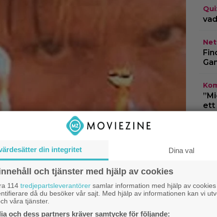
Qui
vad
Netf
Fin
Gam
Kom
”Mi
ett
Kom
åte
3” 
värdesätter din integritet
Dina val
innehåll och tjänster med hjälp av cookies
åra 114
tredjepartsleverantörer
samlar information med hjälp av cookies
ntifierare då du besöker vår sajt. Med hjälp av informationen kan vi utv
ch våra tjänster.
a och dess partners kräver samtycke för följande: