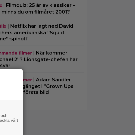
|
Filmquiz: 25 år av klassiker –
z
 minns du om filmåret 2001?
|
Netflix har lagt ned David
lix
chers amerikanska ”Squid
e”-spinoff
|
När kommer
mande filmer
chael 2”? Lionsgate-chefen har
 svar
|
Adam Sandler
mande filmer
rförenar gänget i ”Grown Ups
– delar en första bild
 och
eckla vårt