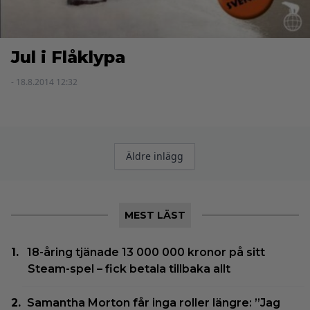
Jul i Flåklypa
- 18.8.2014 12:32
Inläggsnavigering
Äldre inlägg
MEST LÄST
18-åring tjänade 13 000 000 kronor på sitt
Steam-spel – fick betala tillbaka allt
Samantha Morton får inga roller längre: ”Jag