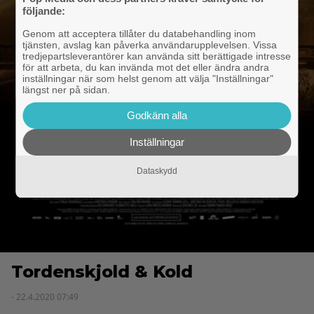
följande:
Genom att acceptera tillåter du databehandling inom
tjänsten, avslag kan påverka användarupplevelsen. Vissa
tredjepartsleverantörer kan använda sitt berättigade intresse
för att arbeta, du kan invända mot det eller ändra andra
inställningar när som helst genom att välja "Inställningar"
längst ner på sidan.
Godkänn alla
Inställningar
Dataskydd
Tordenskjold & Kold
- 22.4.2020 07:49