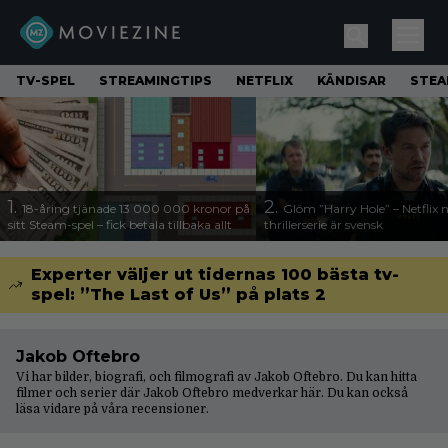
TV-SPEL
STREAMINGTIPS
NETFLIX
KÄNDISAR
STE
1.
2.
18-åring tjänade 13 000 000 kronor på
Glöm ”Harry Hole” – Netflix 
sitt Steam-spel – fick betala tillbaka allt
thrillerserie är svensk
Experter väljer ut tidernas 100 bästa tv-
spel: ”The Last of Us” på plats 2
Jakob Oftebro
Vi har bilder, biografi, och filmografi av Jakob Oftebro. Du kan hitta
filmer och serier där Jakob Oftebro medverkar här. Du kan också
läsa vidare på våra
recensioner
.