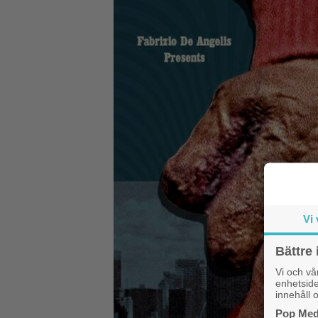
Vi 
Bättre 
Vi och v
enhetside
innehåll o
Pop Medi