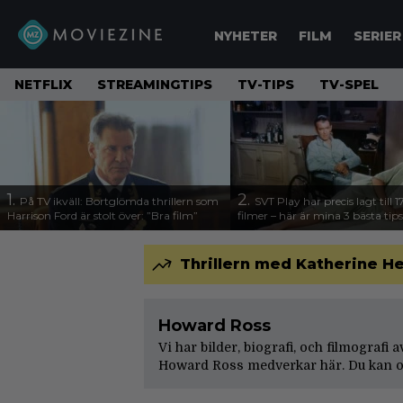
NYHETER
FILM
SERIER
NETFLIX
STREAMINGTIPS
TV-TIPS
TV-SPEL
1.
2.
På TV ikväll: Bortglömda thrillern som
SVT Play har precis lagt till 
Harrison Ford är stolt över: ”Bra film”
filmer – här är mina 3 bästa tips
Thrillern med Katherine Hei
Howard Ross
Vi har bilder, biografi, och filmografi
Howard Ross medverkar här. Du kan oc