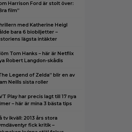
om Harrison Ford är stolt över:
Bra film”
hrillern med Katherine Heigl
ålde bara 6 biobiljetter –
istoriens lägsta intäkter
löm Tom Hanks – här är Netflix
ya Robert Langdon-skådis
The Legend of Zelda” blir en av
am Neills sista roller
VT Play har precis lagt till 17 nya
ilmer – här är mina 3 bästa tips
å tv ikväll: 2013 års stora
ymdäventyr fick kritik –