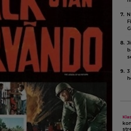
h
N
F
G
J
b
s
3
h
Kla
kom
str