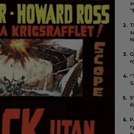
s
”
T
s
h
G
n
”
S
S
f
P
r