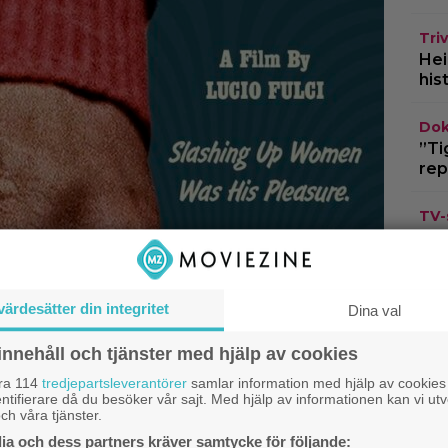
Triv
Hei
his
Dok
”Ti
rep
TV-
om 
ing
Cas
värdesätter din integritet
Dina val
kla
na
innehåll och tjänster med hjälp av cookies
åra 114
tredjepartsleverantörer
samlar information med hjälp av cookies
ntifierare då du besöker vår sajt. Med hjälp av informationen kan vi utv
ch våra tjänster.
a och dess partners kräver samtycke för följande: