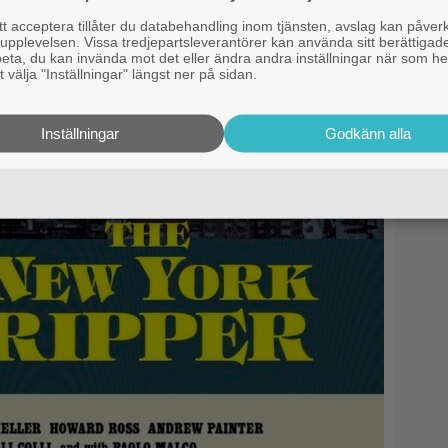
 acceptera tillåter du databehandling inom tjänsten, avslag kan påver
pplevelsen. Vissa tredjepartsleverantörer kan använda sitt berättigade
rbeta, du kan invända mot det eller ändra andra inställningar när som he
 välja "Inställningar" längst ner på sidan.
Inställningar
Godkänn alla