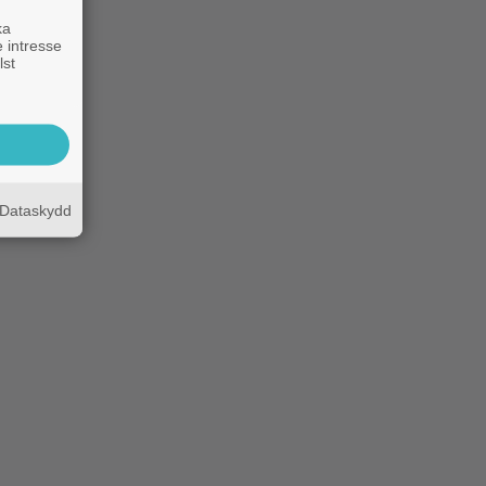
ka
 intresse
lst
Dataskydd