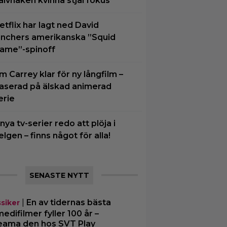
alvnaken kvinna stjäl fokus
etflix har lagt ned David
inchers amerikanska ”Squid
ame”-spinoff
im Carrey klar för ny långfilm –
aserad på älskad animerad
erie
 nya tv-serier redo att plöja i
elgen – finns något för alla!
SENASTE NYTT
|
En av tidernas bästa
ssiker
edifilmer fyller 100 år –
eama den hos SVT Play