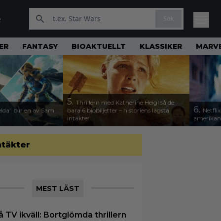
Sök
R
ER
FANTASY
BIOAKTUELLT
KLASSIKER
MARV
5.
Thrillern med Katherine Heigl sålde
6.
lda” blir en av Sam
bara 6 biobiljetter – historiens lägsta
Netfli
intäkter
amerikan
ntäkter
MEST LÄST
å TV ikväll: Bortglömda thrillern