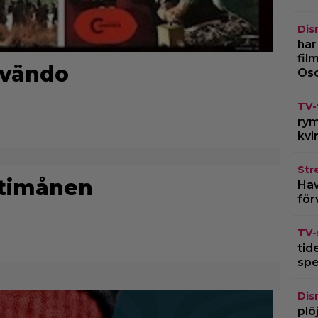
Dis
har
fil
rvändo
Os
TV-
rym
kvi
Str
stimånen
Haw
för
TV-
tid
spe
Dis
plö