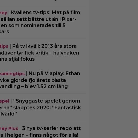
|
Kvällens tv-tips: Mat på film
ney
 sällan sett bättre ut än i Pixar-
men som nominerades till 5
cars
|
På tv ikväll: 2013 års stora
tips
däventyr fick kritik – halvnaken
nna stjäl fokus
|
Nu på Viaplay: Ethan
eamingtips
ke gjorde fjolårets bästa
vandling – blev 1.52 cm lång
|
”Snyggaste spelet genom
spel
erna” släpptes 2020: ”Fantastisk
lvärld”
|
3 nya tv-serier redo att
ney Plus
ja i helgen – finns något för alla!