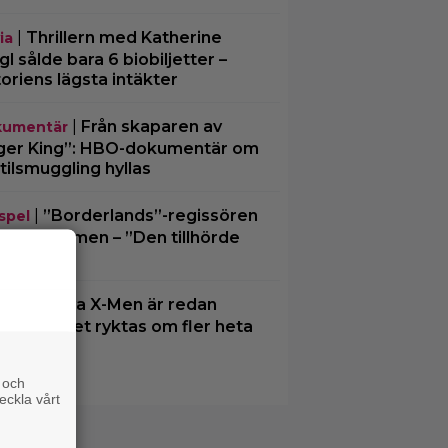
|
Thrillern med Katherine
ia
gl sålde bara 6 biobiljetter –
toriens lägsta intäkter
|
Från skaparen av
umentär
ger King”: HBO-dokumentär om
tilsmuggling hyllas
|
”Borderlands”-regissören
spel
kalkonfilmen – ”Den tillhörde
en”
|
3 nya X-Men är redan
ting
ra… och det ryktas om fler heta
mn
 och
eckla vårt