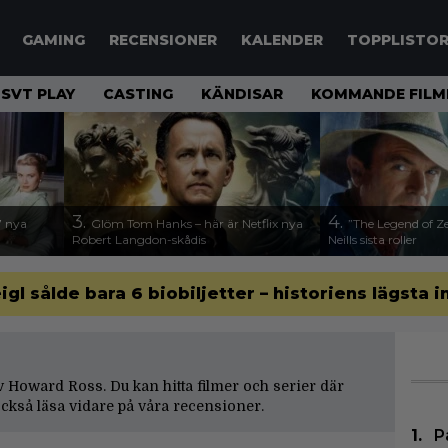
GAMING
RECENSIONER
KALENDER
TOPPLISTO
SVT PLAY
CASTING
KÄNDISAR
KOMMANDE FILM
3.
4.
17 nya
Glöm Tom Hanks – här är Netflix nya
”The Legend of Ze
Robert Langdon-skådis
Neills sista roller
gl sålde bara 6 biobiljetter – historiens lägsta i
 av Howard Ross. Du kan hitta filmer och serier där
kså läsa vidare på våra
recensioner
.
P