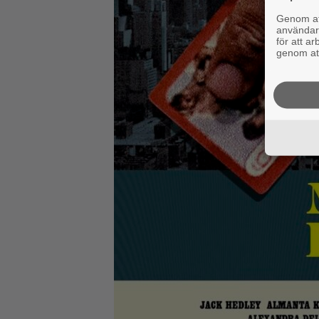
Genom att
användaru
för att a
genom att