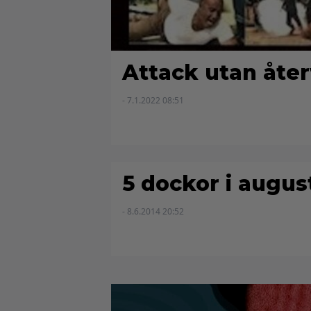
Attack utan åte
- 7.1.2022 08:51
5 dockor i augu
- 8.6.2014 20:52