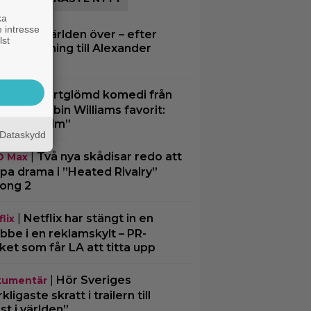
ka
 intresse
A hyllas världen över – efter
lst
ljant blinkning till Alexander
rsgård
|
Bortglömd komedi från
le TV
4 blev Robin Williams favorit:
n bästa film”
Dataskydd
|
Två nya skådisar redo att
O Max
pa drama i ”Heated Rivalry”
ong 2
|
Netflix har stängt in en
lix
bbe i en reklamskylt – PR-
cket som får LA att titta upp
|
Hör Sveriges
umentär
ligaste skratt i trailern till
st i världen”