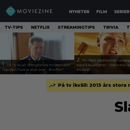
NYHETER
FILM
SERIER
TV-TIPS
NETFLIX
STREAMINGTIPS
TRIVIA
T
2.
Thrillern med Katherine Heigl
1.
På TV ikväll: Bortglömda thrillern som
bara 6 biobiljetter – historiens l
Harrison Ford är stolt över: ”Bra film”
intäkter
På tv ikväll: 2013 års stora
Sl