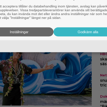
t i världen”
 acceptera tillåter du databehandling inom tjänsten, avslag kan påver
pplevelsen. Vissa tredjepartsleverantörer kan använda sitt berättigade
IKE
rbeta, du kan invända mot det eller ändra andra inställningar när som he
bri
 välja "Inställningar" längst ner på sidan.
Ska
Inställningar
Godkänn alla
App
198
”Mi
HB
ska
säs
Netf
snu
tri
Dok
märk
”Bä