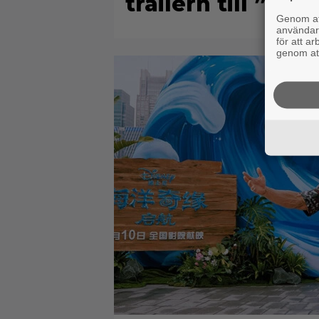
trailern till ”Bäs
Genom att
användaru
för att a
genom att