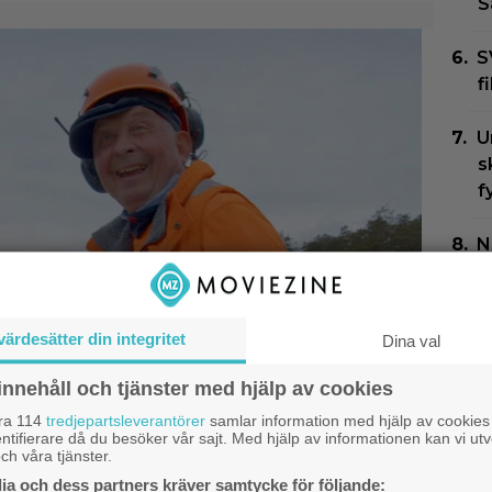
S
S
f
U
s
f
N
G
Z
värdesätter din integritet
Dina val
N
F
innehåll och tjänster med hjälp av cookies
G
åra 114
tredjepartsleverantörer
samlar information med hjälp av cookies
ntifierare då du besöker vår sajt. Med hjälp av informationen kan vi utv
kligaste skratt i
ch våra tjänster.
a och dess partners kräver samtycke för följande: