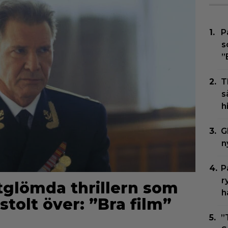
P
s
”
T
s
h
G
n
P
r
rtglömda thrillern som
h
stolt över: ”Bra film”
”