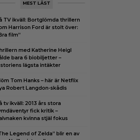
MEST LÄST
å TV ikväll: Bortglömda thrillern
om Harrison Ford är stolt över:
Bra film”
hrillern med Katherine Heigl
ålde bara 6 biobiljetter –
istoriens lägsta intäkter
löm Tom Hanks – här är Netflix
ya Robert Langdon-skådis
å tv ikväll: 2013 års stora
ymdäventyr fick kritik –
alvnaken kvinna stjäl fokus
The Legend of Zelda” blir en av