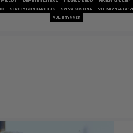
 MILLOT
DEMETER BITENC
FRANCO NERO
HARDY KRÜGER
IC
SERGEY BONDARCHUK
SYLVA KOSCINA
VELIMIR 'BATA' 
YUL BRYNNER