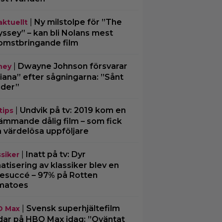
|
Ny milstolpe för ”The
aktuellt
ssey” – kan bli Nolans mest
omstbringande film
|
Dwayne Johnson försvarar
ney
iana” efter sågningarna: ”Sånt
der”
|
Undvik på tv: 2019 kom en
tips
ämmande dålig film – som fick
a värdelösa uppföljare
|
Inatt på tv: Dyr
ssiker
matisering av klassiker blev en
tesuccé – 97% på Rotten
matoes
|
Svensk superhjältefilm
O Max
dar på HBO Max idag: ”Oväntat