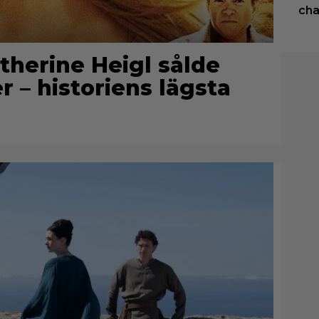
cha
therine Heigl sålde
er – historiens lägsta