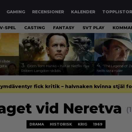
GAMING
RECENSIONER
KALENDER
TOPPLISTO
V-SPEL
CASTING
FANTASY
SVT PLAY
KOMMAN
 sålde
3.
4.
ägsta
Glöm Tom Hanks – här är Netflix nya
”The Legend of Ze
Robert Langdon-skådis
Neills sista roller
 rymdäventyr fick kritik – halvnaken kvinna stjäl f
aget vid Neretva
(
DRAMA
HISTORISK
KRIG
1969