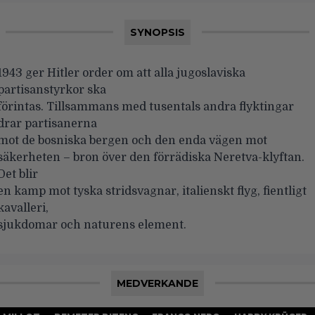
SYNOPSIS
1943 ger Hitler order om att alla jugoslaviska
partisanstyrkor ska
förintas. Tillsammans med tusentals andra flyktingar
drar partisanerna
mot de bosniska bergen och den enda vägen mot
säkerheten – bron över den förrädiska Neretva-klyftan.
Det blir
en kamp mot tyska stridsvagnar, italienskt flyg, fientligt
kavalleri,
sjukdomar och naturens element.
MEDVERKANDE