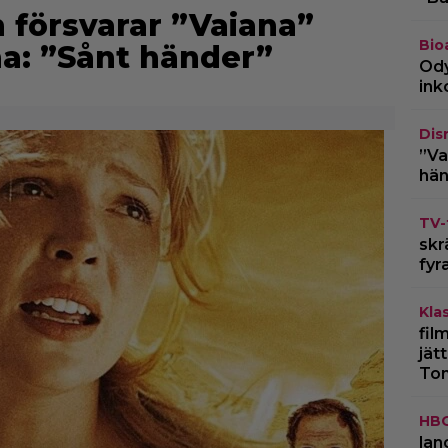
försvarar ”Vaiana”
Bio
na: ”Sånt händer”
Ody
ink
Dis
”Va
hän
TV-
skr
fyr
Kla
fil
jät
To
HB
lan