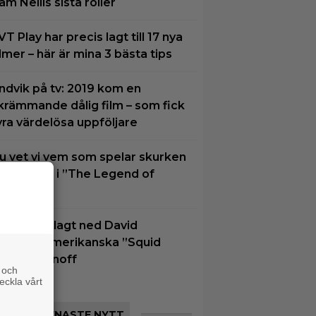
am Neills sista roller
VT Play har precis lagt till 17 nya
ilmer – här är mina 3 bästa tips
ndvik på tv: 2019 kom en
krämmande dålig film – som fick
yra värdelösa uppföljare
u vet vi vem som spelar skurken
anondorf i ”The Legend of
elda”
etflix har lagt ned David
inchers amerikanska ”Squid
ame”-spinoff
 och
eckla vårt
SENASTE NYTT