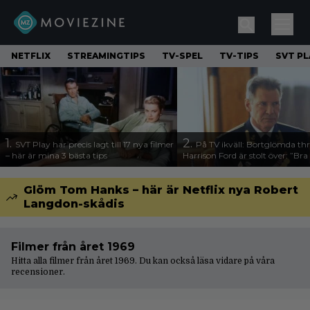
NETFLIX
STREAMINGTIPS
TV-SPEL
TV-TIPS
SVT PL
1.
2.
SVT Play har precis lagt till 17 nya filmer
På TV ikväll: Bortglömda thr
– här är mina 3 bästa tips
Harrison Ford är stolt över: ”Bra
Glöm Tom Hanks – här är Netflix nya Robert
Langdon-skådis
Filmer från året 1969
Hitta alla filmer från året 1969. Du kan också läsa vidare på våra
recensioner
.