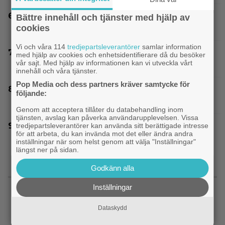
Netflix har lagt ned David Finchers
Bättre innehåll och tjänster med hjälp av
cookies
amerikanska ”Squid Game”-spinoff
Vi och våra 114
tredjepartsleverantörer
samlar information
3 nya tv-serier redo att plöja i helgen – finns
med hjälp av cookies och enhetsidentifierare då du besöker
vår sajt. Med hjälp av informationen kan vi utveckla vårt
något för alla!
innehåll och våra tjänster.
Pop Media och dess partners kräver samtycke för
Nu vet vi vem som spelar skurken Ganondorf i
följande:
”The Legend of Zelda”
Genom att acceptera tillåter du databehandling inom
tjänsten, avslag kan påverka användarupplevelsen. Vissa
Jim Carrey klar för ny långfilm – baserad på
tredjepartsleverantörer kan använda sitt berättigade intresse
för att arbeta, du kan invända mot det eller ändra andra
älskad animerad serie
inställningar när som helst genom att välja "Inställningar"
längst ner på sidan.
Godkänn alla
SENASTE NYTT
Inställningar
|
På tv ikväll: 2013 års stora rymdäventyr
TV-tips
Dataskydd
fick kritik – halvnaken kvinna stjäl fokus