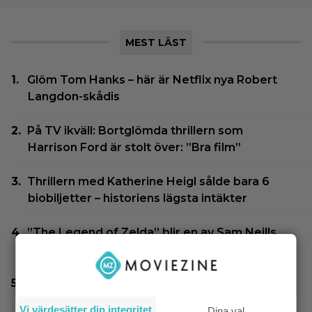
MEST LÄST
Glöm Tom Hanks – här är Netflix nya Robert
Langdon-skådis
På TV ikväll: Bortglömda thrillern som
Harrison Ford är stolt över: ”Bra film”
Thrillern med Katherine Heigl sålde bara 6
biobiljetter – historiens lägsta intäkter
”The Legend of Zelda” blir en av Sam Neills
sista roller
SVT Play har precis lagt till 17 nya filmer – här
är mina 3 bästa tips
Vi värdesätter din integritet
Dina val