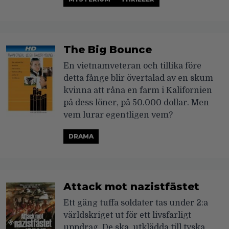
The Big Bounce
En vietnamveteran och tillika före
detta fånge blir övertalad av en skum
kvinna att råna en farm i Kalifornien
på dess löner, på 50.000 dollar. Men
vem lurar egentligen vem?
DRAMA
Attack mot nazistfästet
Ett gäng tuffa soldater tas under 2:a
världskriget ut för ett livsfarligt
uppdrag. De ska, utklädda till tyska