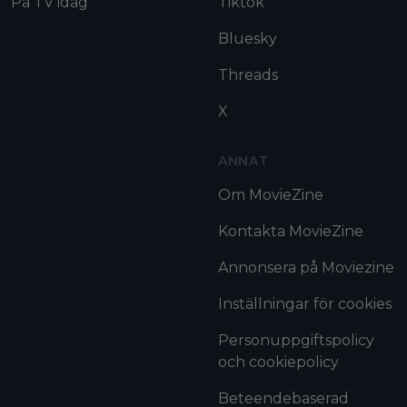
På TV idag
Tiktok
Bluesky
Threads
X
ANNAT
Om MovieZine
Kontakta MovieZine
Annonsera på Moviezine
Inställningar för cookies
Personuppgiftspolicy
och cookiepolicy
Beteendebaserad