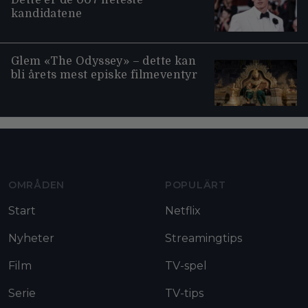
Dette er de 007 heteste
kandidatene
Glem «The Odyssey» – dette kan
bli årets mest episke filmeventyr
Moviezine footer navigation
OMRÅDEN
POPULÄRT
Start
Netflix
Nyheter
Streamingtips
Film
TV-spel
Serie
TV-tips