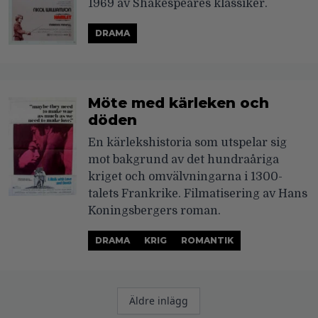
1969 av Shakespeares klassiker.
DRAMA
Möte med kärleken och
döden
En kärlekshistoria som utspelar sig
mot bakgrund av det hundraåriga
kriget och omvälvningarna i 1300-
talets Frankrike. Filmatisering av Hans
Koningsbergers roman.
DRAMA
KRIG
ROMANTIK
Inläggsnavigering
Äldre inlägg