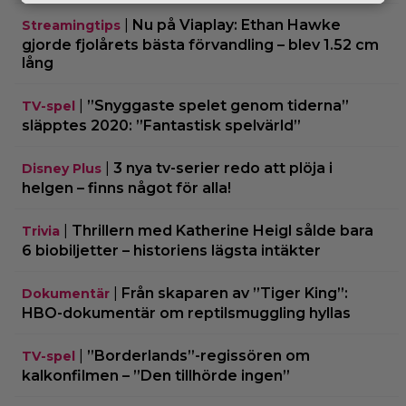
|
Nu på Viaplay: Ethan Hawke
Streamingtips
gjorde fjolårets bästa förvandling – blev 1.52 cm
lång
|
”Snyggaste spelet genom tiderna”
TV-spel
släpptes 2020: ”Fantastisk spelvärld”
|
3 nya tv-serier redo att plöja i
Disney Plus
helgen – finns något för alla!
|
Thrillern med Katherine Heigl sålde bara
Trivia
6 biobiljetter – historiens lägsta intäkter
|
Från skaparen av ”Tiger King”:
Dokumentär
HBO-dokumentär om reptilsmuggling hyllas
|
”Borderlands”-regissören om
TV-spel
kalkonfilmen – ”Den tillhörde ingen”