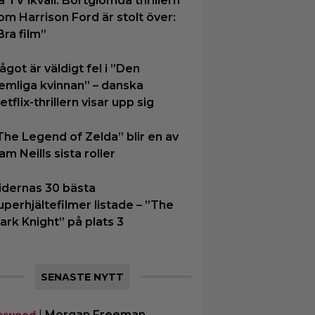
å TV ikväll: Bortglömda thrillern
om Harrison Ford är stolt över:
Bra film”
ågot är väldigt fel i ”Den
emliga kvinnan” – danska
etflix-thrillern visar upp sig
The Legend of Zelda” blir en av
am Neills sista roller
idernas 30 bästa
uperhjältefilmer listade – ”The
ark Knight” på plats 3
SENASTE NYTT
|
Morgan Freeman