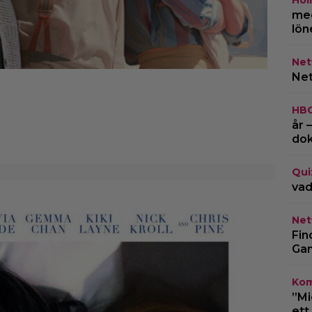
Hol
med
lön
Netf
Net
HB
år 
do
Qui
vad
Netf
Fin
Gam
Kom
”Mi
ett