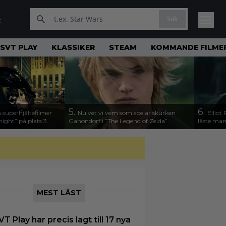
Sök
R
SVT PLAY
KLASSIKER
STEAM
KOMMANDE FILME
5.
6.
 superhjältefilmer
Nu vet vi vem som spelar skurken
Elliot
night” på plats 3
Ganondorf i ”The Legend of Zelda”
läste man
MEST LÄST
VT Play har precis lagt till 17 nya