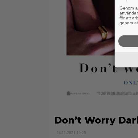
Genom att
användaru
för att a
genom att
Don’t Worry Dar
- 24.11.2021 19:25