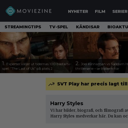
NYHETER
FILM
SERIER
STREAMINGTIPS
TV-SPEL
KÄNDISAR
BIOAKTU
1.
2.
Experter väljer ut tidernas 100 bästa tv-
Joel Kinnaman vs Saddam Hu
spel: ”The Last of Us” på plats 2
thrillerserie – se trailern här
SVT Play har precis lagt til
Harry Styles
Vi har bilder, biografi, och filmografi 
Harry Styles medverkar här. Du kan oc