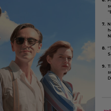
P
s
”
N
h
N
”
S
T
s
D