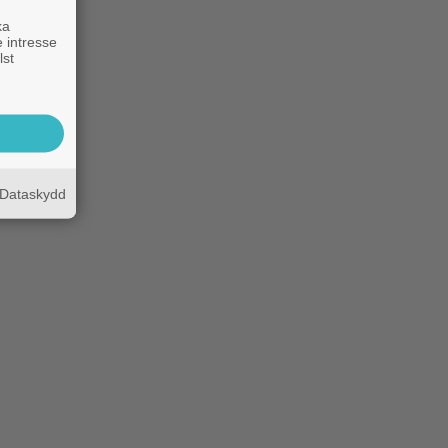
ka
 intresse
lst
Dataskydd