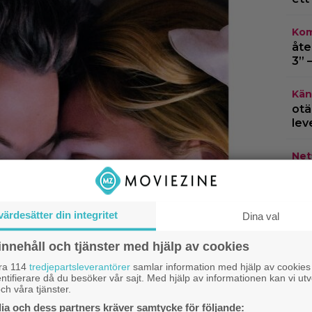
Kom
åte
3” 
Kän
otä
lev
Netf
hem
thr
värdesätter din integritet
Dina val
Jur
Edw
innehåll och tjänster med hjälp av cookies
Wor
åra 114
tredjepartsleverantörer
samlar information med hjälp av cookies
ntifierare då du besöker vår sajt. Med hjälp av informationen kan vi utv
ch våra tjänster.
a och dess partners kräver samtycke för följande: