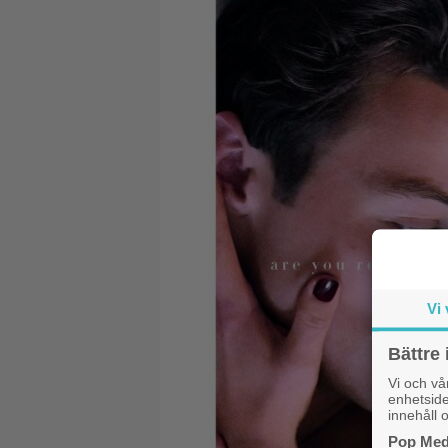
Vi 
Bättre 
Vi och v
enhetside
innehåll o
Pop Medi