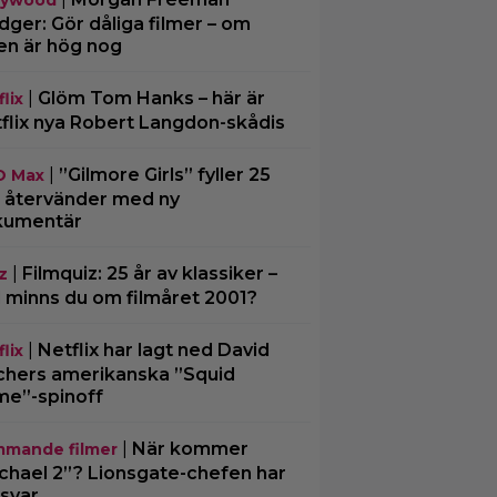
lywood
ger: Gör dåliga filmer – om
en är hög nog
|
Glöm Tom Hanks – här är
lix
flix nya Robert Langdon-skådis
|
”Gilmore Girls” fyller 25
O Max
– återvänder med ny
kumentär
|
Filmquiz: 25 år av klassiker –
z
 minns du om filmåret 2001?
|
Netflix har lagt ned David
lix
chers amerikanska ”Squid
e”-spinoff
|
När kommer
mande filmer
chael 2”? Lionsgate-chefen har
 svar