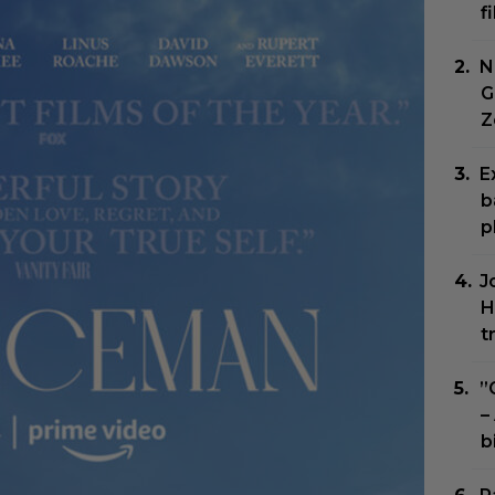
f
N
G
Z
E
b
p
J
H
t
”
–
b