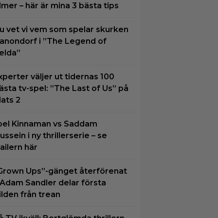
ilmer – här är mina 3 bästa tips
u vet vi vem som spelar skurken
anondorf i ”The Legend of
elda”
xperter väljer ut tidernas 100
ästa tv-spel: ”The Last of Us” på
lats 2
oel Kinnaman vs Saddam
ussein i ny thrillerserie – se
railern här
Grown Ups”-gänget återförenat
 Adam Sandler delar första
ilden från trean