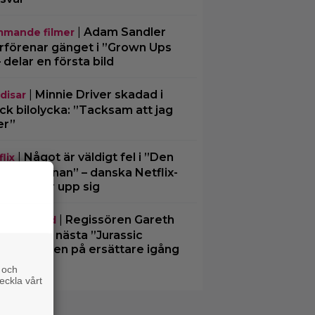
|
Adam Sandler
mande filmer
rförenar gänget i ”Grown Ups
– delar en första bild
|
Minnie Driver skadad i
disar
ck bilolycka: ”Tacksam att jag
er”
|
Något är väldigt fel i ”Den
lix
liga kvinnan” – danska Netflix-
illern visar upp sig
|
Regissören Gareth
assic World
ards flyr nästa ”Jurassic
ld” – jakten på ersättare igång
 och
eckla vårt