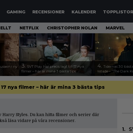
GAMING
RECENSIONER
KALENDER
TOPPLISTO
ELLT
NETFLIX
CHRISTOPHER NOLAN
MARVEL
3.
4.
ssein i ny
SVT Play har precis lagt till 17 nya
Tidernas 30 bästa
filmer – här är mina 3 bästa tips
listade – ”The Dark K
l 17 nya filmer – här är mina 3 bästa tips
av Harry Styles. Du kan hitta filmer och serier där
kså läsa vidare på våra
recensioner
.
S