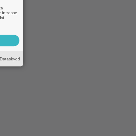
ka
 intresse
lst
Dataskydd