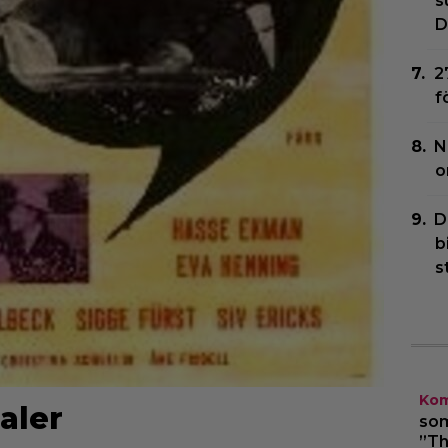
s
D
2
f
N
o
D
b
s
Kom
aler
som
”Th