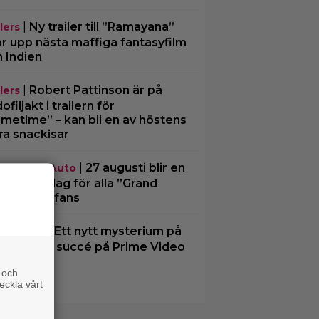
|
Ny trailer till ”Ramayana”
lers
ar upp nästa maffiga fantasyfilm
n Indien
|
Robert Pattinson är på
lers
filjakt i trailern för
imetime” – kan bli en av höstens
ra snackisar
|
27 augusti blir en
nd Theft Auto
nnande dag för alla ”Grand
ft Auto”-fans
|
Ett nytt mysterium på
me Video
vsnitt gör succé på Prime Video
t nu
 och
eckla vårt