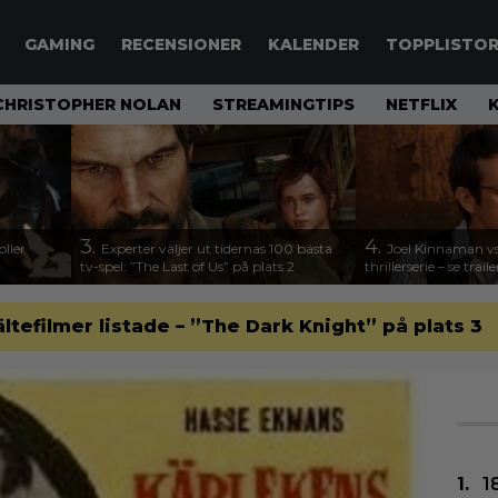
GAMING
RECENSIONER
KALENDER
TOPPLISTO
CHRISTOPHER NOLAN
STREAMINGTIPS
NETFLIX
3.
4.
ller
Experter väljer ut tidernas 100 bästa
Joel Kinnaman vs
tv-spel: ”The Last of Us” på plats 2
thrillerserie – se trail
ltefilmer listade – ”The Dark Knight” på plats 3
1