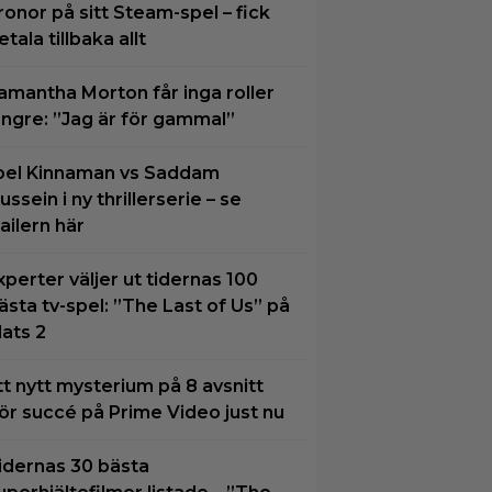
ronor på sitt Steam-spel – fick
etala tillbaka allt
amantha Morton får inga roller
ängre: ”Jag är för gammal”
oel Kinnaman vs Saddam
ussein i ny thrillerserie – se
railern här
xperter väljer ut tidernas 100
ästa tv-spel: ”The Last of Us” på
lats 2
tt nytt mysterium på 8 avsnitt
ör succé på Prime Video just nu
idernas 30 bästa