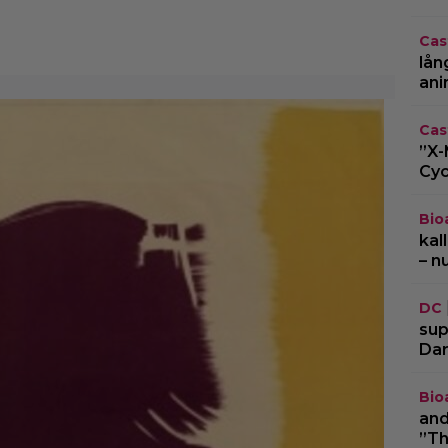
Cas
lån
ani
Cas
”X-
Cyc
Bio
kal
– n
DC
sup
Dar
Bio
and
”Th