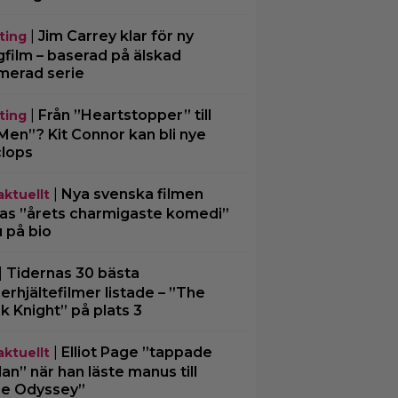
|
Jim Carrey klar för ny
ting
gfilm – baserad på älskad
merad serie
|
Från ”Heartstopper” till
ting
Men”? Kit Connor kan bli nye
lops
|
Nya svenska filmen
aktuellt
las ”årets charmigaste komedi”
u på bio
|
Tidernas 30 bästa
erhjältefilmer listade – ”The
k Knight” på plats 3
|
Elliot Page ”tappade
aktuellt
an” när han läste manus till
e Odyssey”