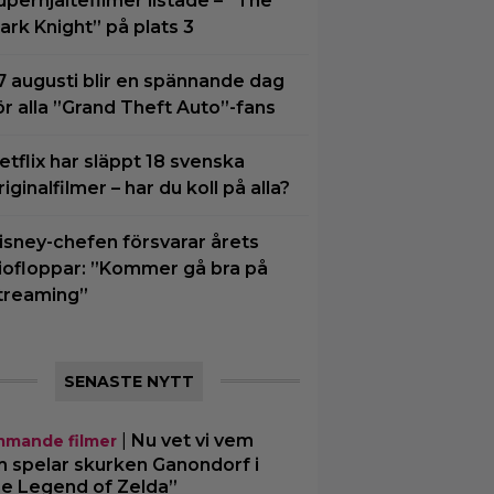
uperhjältefilmer listade – ”The
ark Knight” på plats 3
7 augusti blir en spännande dag
ör alla ”Grand Theft Auto”-fans
etflix har släppt 18 svenska
riginalfilmer – har du koll på alla?
isney-chefen försvarar årets
iofloppar: ”Kommer gå bra på
treaming”
SENASTE NYTT
|
Nu vet vi vem
mande filmer
 spelar skurken Ganondorf i
e Legend of Zelda”