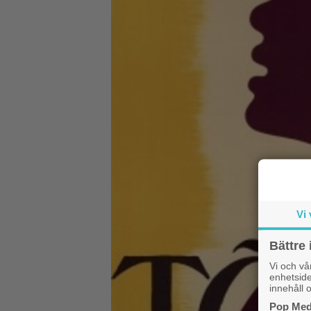
Vi 
Bättre 
Vi och v
enhetside
innehåll o
Pop Medi