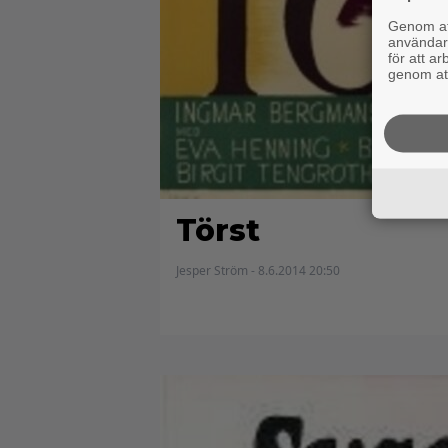
Genom att
användaru
för att a
genom att
Törst
Jesper Ström - 8.6.2014 20:50