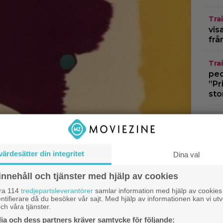
Trai
vis
frå
Trai
pedo
”Pr
sto
Gra
spä
The
värdesätter din integritet
Dina val
Pri
8 a
innehåll och tjänster med hjälp av cookies
jus
åra 114
tredjepartsleverantörer
samlar information med hjälp av cookies
ntifierare då du besöker vår sajt. Med hjälp av informationen kan vi utv
ch våra tjänster.
a och dess partners kräver samtycke för följande: