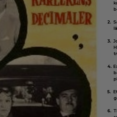
k
b
S
l
J
H
t
E
b
p
E
g
T