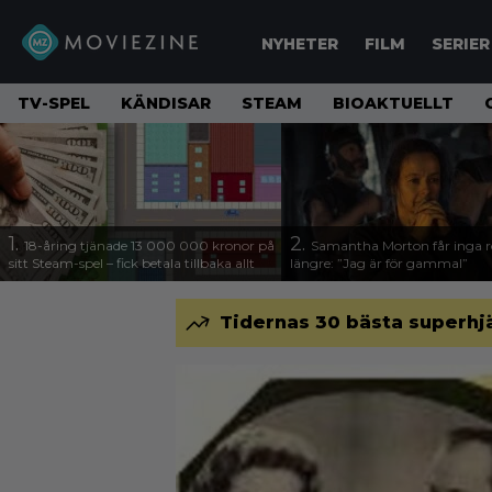
NYHETER
FILM
SERIER
TV-SPEL
KÄNDISAR
STEAM
BIOAKTUELLT
1.
2.
18-åring tjänade 13 000 000 kronor på
Samantha Morton får inga ro
sitt Steam-spel – fick betala tillbaka allt
längre: ”Jag är för gammal”
Tidernas 30 bästa superhjä