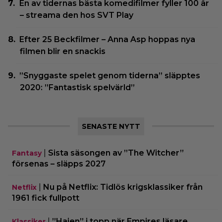
En av tidernas bästa komedifilmer fyller 100 år
– streama den hos SVT Play
Efter 25 Beckfilmer – Anna Asp hoppas nya
filmen blir en snackis
”Snyggaste spelet genom tiderna” släpptes
2020: ”Fantastisk spelvärld”
SENASTE NYTT
|
Sista säsongen av ”The Witcher”
Fantasy
försenas – släpps 2027
|
Nu på Netflix: Tidlös krigsklassiker från
Netflix
1961 fick fullpott
|
”Hajen” i topp när Empires läsare
Klassiker